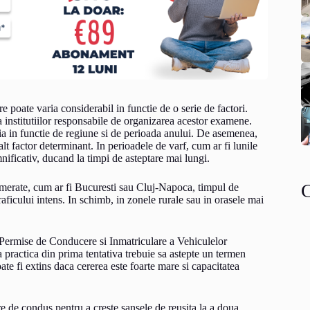
poate varia considerabil in functie de o serie de factori.
a institutiilor responsabile de organizarea acestor examene.
ria in functie de regiune si de perioada anului. De asemenea,
t factor determinant. In perioadele de varf, cum ar fi lunile
nificativ, ducand la timpi de asteptare mai lungi.
lomerate, cum ar fi Bucuresti sau Cluj-Napoca, timpul de
aficului intens. In schimb, in zonele rurale sau in orasele mai
 Permise de Conducere si Inmatriculare a Vehiculelor
ractica din prima tentativa trebuie sa astepte un termen
te fi extins daca cererea este foarte mare si capacitatea
re de condus pentru a creste sansele de reusita la a doua