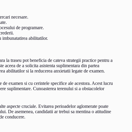
ercari necesare.
ate.
rocesului de programare.
rederii.
imbunatatirea abilitatilor.
ra la traseu pot beneficia de cateva strategii practice pentru a
e aceea de a solicita asistenta suplimentara din partea
a abilitatilor si la reducerea anxietatii legate de examen.
e de examen si cu cerintele specifice ale acestora. Acest lucru
cere suplimentare. Cunoasterea terenului si a obstacolelor
alte aspecte cruciale. Evitarea perioadelor aglomerate poate
lui. De asemenea, candidatii ar trebui sa mentina o atitudine
r de conducere.