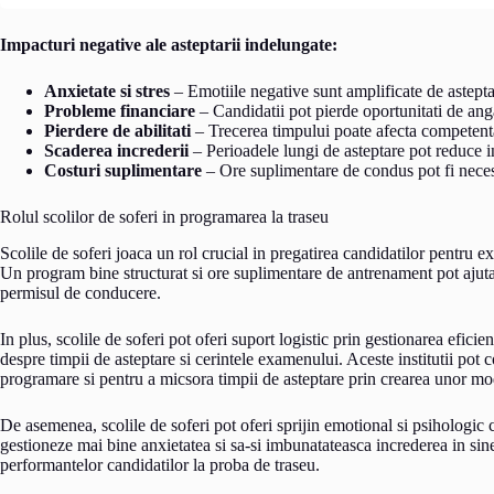
Impacturi negative ale asteptarii indelungate:
Anxietate si stres
– Emotiile negative sunt amplificate de astepta
Probleme financiare
– Candidatii pot pierde oportunitati de an
Pierdere de abilitati
– Trecerea timpului poate afecta competent
Scaderea increderii
– Perioadele lungi de asteptare pot reduce in
Costuri suplimentare
– Ore suplimentare de condus pot fi necesa
Rolul scolilor de soferi in programarea la traseu
Scolile de soferi joaca un rol crucial in pregatirea candidatilor pentru e
Un program bine structurat si ore suplimentare de antrenament pot ajuta
permisul de conducere.
In plus, scolile de soferi pot oferi suport logistic prin gestionarea eficie
despre timpii de asteptare si cerintele examenului. Aceste institutii p
programare si pentru a micsora timpii de asteptare prin crearea unor mod
De asemenea, scolile de soferi pot oferi sprijin emotional si psihologic ca
gestioneze mai bine anxietatea si sa-si imbunatateasca increderea in sin
performantelor candidatilor la proba de traseu.