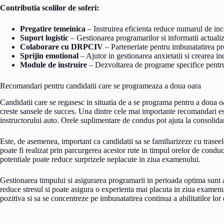
Contributia scolilor de soferi:
Pregatire temeinica
– Instruirea eficienta reduce numarul de inc
Suport logistic
– Gestionarea programarilor si informatii actualiz
Colaborare cu DRPCIV
– Parteneriate pentru imbunatatirea p
Sprijin emotional
– Ajutor in gestionarea anxietatii si crearea inc
Module de instruire
– Dezvoltarea de programe specifice pentru 
Recomandari pentru candidatii care se programeaza a doua oara
Candidatii care se regasesc in situatia de a se programa pentru a doua oa
creste sansele de succes. Una dintre cele mai importante recomandari est
instructorului auto. Orele suplimentare de condus pot ajuta la consolidare
Este, de asemenea, important ca candidatii sa se familiarizeze cu traseel
poate fi realizat prin parcurgerea acestor rute in timpul orelor de condu
potentiale poate reduce surprizele neplacute in ziua examenului.
Gestionarea timpului si asigurarea programarii in perioada optima sunt 
reduce stresul si poate asigura o experienta mai placuta in ziua examenu
pozitiva si sa se concentreze pe imbunatatirea continua a abilitatilor lo