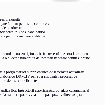
rea prelungita.
gajare fara un permis de conducere.
a de conducere.
crederea in sine a candidatilor.
re pentru a mentine abilitatile.
xamenul de traseu si, implicit, in succesul acestora la examen.
 la reducerea numarului de incercari necesare pentru a obtine
nta a programarilor si prin oferirea de informatii actualizate
ot colabora cu DRPCIV pentru a imbunatati procesul de
ule de instruire eficiente.
ndidatilor. Instructorii experimentati pot ajuta cursantii sa-si
e. Acest lucru poate avea un impact pozitiv direct asupra