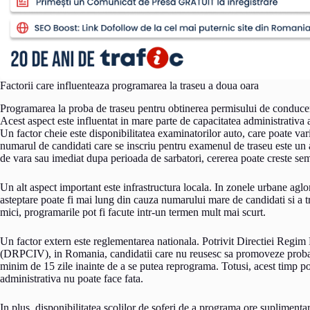
Factorii care influenteaza programarea la traseu a doua oara
Programarea la proba de traseu pentru obtinerea permisului de conducere 
Acest aspect este influentat in mare parte de capacitatea administrativa 
Un factor cheie este disponibilitatea examinatorilor auto, care poate va
numarul de candidati care se inscriu pentru examenul de traseu este un al
de vara sau imediat dupa perioada de sarbatori, cererea poate creste sem
Un alt aspect important este infrastructura locala. In zonele urbane ag
asteptare poate fi mai lung din cauza numarului mare de candidati si a tr
mici, programarile pot fi facute intr-un termen mult mai scurt.
Un factor extern este reglementarea nationala. Potrivit Directiei Regim
(DRPCIV), in Romania, candidatii care nu reusesc sa promoveze proba p
minim de 15 zile inainte de a se putea reprograma. Totusi, acest timp poa
administrativa nu poate face fata.
In plus, disponibilitatea scolilor de soferi de a programa ore suplimenta