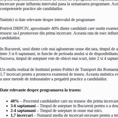
incercare poate influenta intervalul pana la urmatoarea programare. Ac
competentele practice ale candidatilor.
Statistici si date relevante despre intervalul de programare
Potrivit DRPCIV, aproximativ 40% dintre candidatii care sustin examen
reusesc sa-l promoveze din prima incercare. Aceasta rata de esec influe
candidatilor.
In Bucuresti, unul dintre cele mai aglomerate orase din tara, timpul de 
intre 3 si 6 saptamani, in functie de perioada anului si de disponibilitat
Suceava, timpul de asteptare este de obicei mai scurt, intre 2 si 4 sapta
Un studiu realizat de Institutul pentru Politici de Transport din Romani
1,7 incercari pentru a promova examenul de traseu. Aceasta statistica e
a unor metode de imbunatatire a pregatirii practice a candidatilor.
Date relevante despre programarea la traseu:
40%
– Procentul candidatilor care nu reusesc din prima incercar
3-6 saptamani
– Timpul de asteptare in Bucuresti pentru o a do
2-4 saptamani
– Timpul de asteptare in orase mai mici.
1,7 incercari
– Numarul mediu de incercari necesare pentru a tre