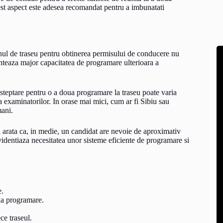
est aspect este adesea recomandat pentru a imbunatati
ul de traseu pentru obtinerea permisului de conducere nu
nteaza major capacitatea de programare ulterioara a
asteptare pentru o a doua programare la traseu poate varia
ea examinatorilor. In orase mai mici, cum ar fi Sibiu sau
mani.
a arata ca, in medie, un candidat are nevoie de aproximativ
videntiaza necesitatea unor sisteme eficiente de programare si
e.
ua programare.
ce traseul.