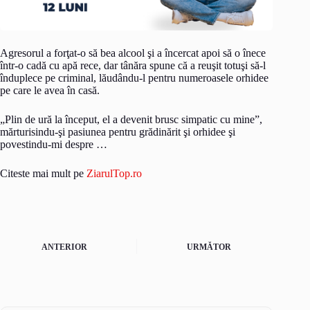
Agresorul a forţat-o să bea alcool şi a încercat apoi să o înece
într-o cadă cu apă rece, dar tânăra spune că a reuşit totuşi să-l
înduplece pe criminal, lăudându-l pentru numeroasele orhidee
pe care le avea în casă.
„Plin de ură la început, el a devenit brusc simpatic cu mine”,
mărturisindu-şi pasiunea pentru grădinărit şi orhidee şi
povestindu-mi despre …
Citeste mai mult pe
ZiarulTop.ro
ANTERIOR
URMĂTOR