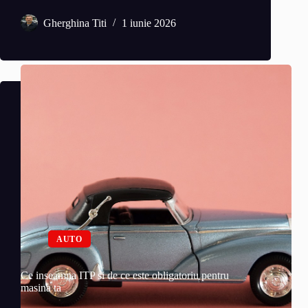
Gherghina Titi
1 iunie 2026
AUTO
Ce inseamna ITP si de ce este obligatoriu pentru
masina ta