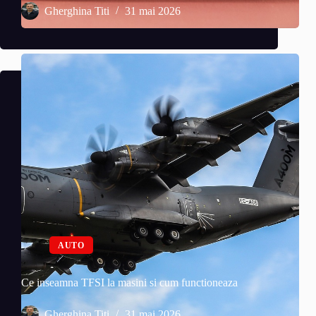
Gherghina Titi
31 mai 2026
AUTO
Ce inseamna TFSI la masini si cum functioneaza
Gherghina Titi
31 mai 2026