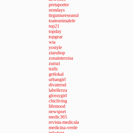
pretaporter
semdays
tirgumureseanul
toateanimalele
top21
topday
topgear
wta
yostyle
ziarultop
zonainterzisa
zumzi
trafic
getlokal
urbangirl
divatrend
labellezza
glossygirl
chicliving
lifemood
newsport
medic365
revista-medicala
medicina-verde
infodent