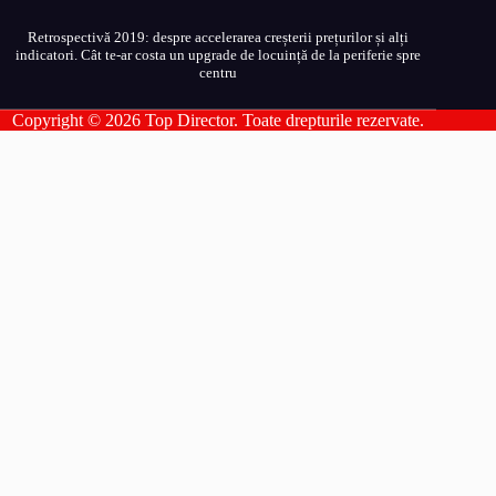
Retrospectivă 2019: despre accelerarea creșterii prețurilor și alți
indicatori. Cât te-ar costa un upgrade de locuință de la periferie spre
centru
Copyright © 2026 Top Director. Toate drepturile rezervate.
Top Director
Pagini
Contact
Publicatii Partenere
Politica de confidentialitate
Politica de utilizare cookies
Sitemap
Categorii articole
Auto
Capital
Diverse
Energie Verde
Fara Categorie
Inteligenta Artificiala