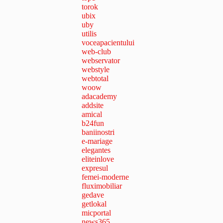
torok
ubix
uby
utilis
voceapacientului
web-club
webservator
webstyle
webtotal
woow
adacademy
addsite
amical
b24fun
baniinostri
e-mariage
elegantes
eliteinlove
expresul
femei-moderne
fluximobiliar
gedave
getlokal
micportal
news365