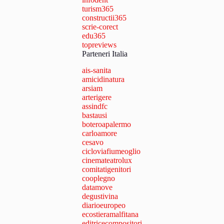
turism365
constructii365
scrie-corect
edu365
topreviews
Parteneri Italia
ais-sanita
amicidinatura
arsiam
arterigere
assindfc
bastausi
boteroapalermo
carloamore
cesavo
cicloviafiumeoglio
cinemateatrolux
comitatigenitori
cooplegno
datamove
degustivina
diarioeuropeo
ecostieramalfitana
editricecompositori