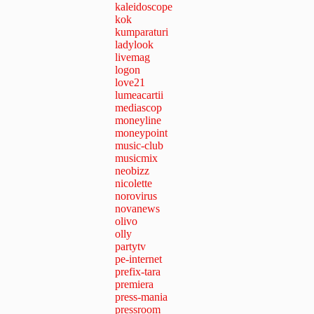
kaleidoscope
kok
kumparaturi
ladylook
livemag
logon
love21
lumeacartii
mediascop
moneyline
moneypoint
music-club
musicmix
neobizz
nicolette
norovirus
novanews
olivo
olly
partytv
pe-internet
prefix-tara
premiera
press-mania
pressroom