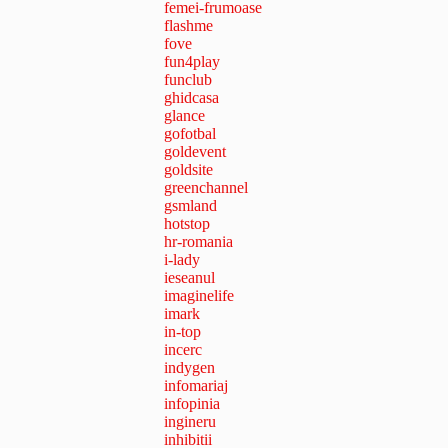
femei-frumoase
flashme
fove
fun4play
funclub
ghidcasa
glance
gofotbal
goldevent
goldsite
greenchannel
gsmland
hotstop
hr-romania
i-lady
ieseanul
imaginelife
imark
in-top
incerc
indygen
infomariaj
infopinia
ingineru
inhibitii