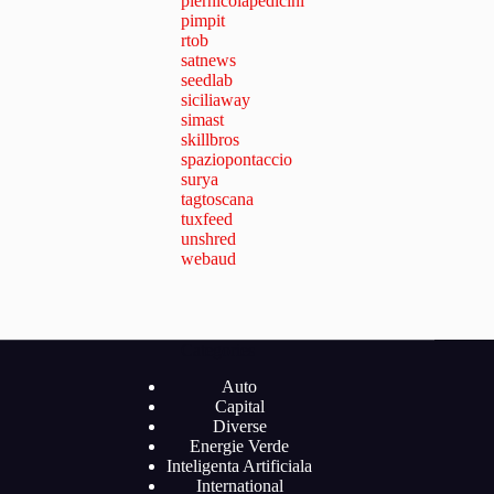
piernicolapedicini
pimpit
rtob
satnews
seedlab
siciliaway
simast
skillbros
spaziopontaccio
surya
tagtoscana
tuxfeed
unshred
webaud
Categories
Auto
Capital
Diverse
Energie Verde
Inteligenta Artificiala
International