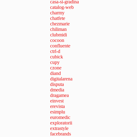
casa-si-gradina
catalog-web
charmy
chatfete
chezmarie
chiliman
clubmidi
cocoon
confluente
ctrl-d
cubick
cupy
czone
diand
digitalarena
disputa
dmedia
dragamea
einvest
erevista
esimplu
euromedic
exploratorii
extrastyle
facebrands