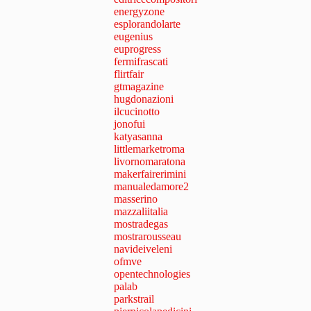
energyzone
esplorandolarte
eugenius
euprogress
fermifrascati
flirtfair
gtmagazine
hugdonazioni
ilcucinotto
jonofui
katyasanna
littlemarketroma
livornomaratona
makerfairerimini
manualedamore2
masserino
mazzaliitalia
mostradegas
mostrarousseau
navideiveleni
ofmve
opentechnologies
palab
parkstrail