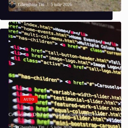
Gherghina Titi
5 iulie 2026
AUTO
Ce inseamna DOT la anvelope si cum il citesti corect
Gherghina Titi
5 iulie 2026