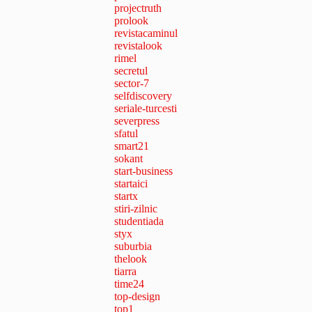
projectruth
prolook
revistacaminul
revistalook
rimel
secretul
sector-7
selfdiscovery
seriale-turcesti
severpress
sfatul
smart21
sokant
start-business
startaici
startx
stiri-zilnic
studentiada
styx
suburbia
thelook
tiarra
time24
top-design
top1