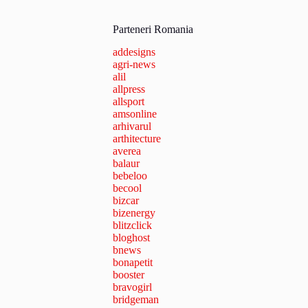
Parteneri Romania
addesigns
agri-news
alil
allpress
allsport
amsonline
arhivarul
arthitecture
averea
balaur
bebeloo
becool
bizcar
bizenergy
blitzclick
bloghost
bnews
bonapetit
booster
bravogirl
bridgeman