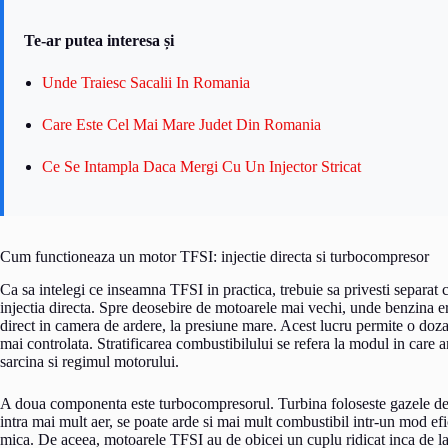
Te-ar putea interesa și
Unde Traiesc Sacalii In Romania
Care Este Cel Mai Mare Judet Din Romania
Ce Se Intampla Daca Mergi Cu Un Injector Stricat
Cum functioneaza un motor TFSI: injectie directa si turbocompresor
Ca sa intelegi ce inseamna TFSI in practica, trebuie sa privesti separa
injectia directa. Spre deosebire de motoarele mai vechi, unde benzina er
direct in camera de ardere, la presiune mare. Acest lucru permite o doza
mai controlata. Stratificarea combustibilului se refera la modul in care a
sarcina si regimul motorului.
A doua componenta este turbocompresorul. Turbina foloseste gazele d
intra mai mult aer, se poate arde si mai mult combustibil intr-un mod ef
mica. De aceea, motoarele TFSI au de obicei un cuplu ridicat inca de la tu