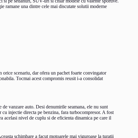
 si pe sedanuri, SUV-uri si chiar modele cu valente sportive.
gie ramane una dintre cele mai discutate solutii moderne
orice scenariu, dar ofera un pachet foarte convingator
onabila. Tocmai acest compromis reusit i-a consolidat
le de vanzare auto. Desi denumirile seamana, ele nu sunt
r cu injectie directa pe benzina, fara turbocompresor. A fost
 acelasi nivel de cuplu si de eficienta dinamica pe care il
Aceasta schimbare a facut motoarele mai viguroase la turatii