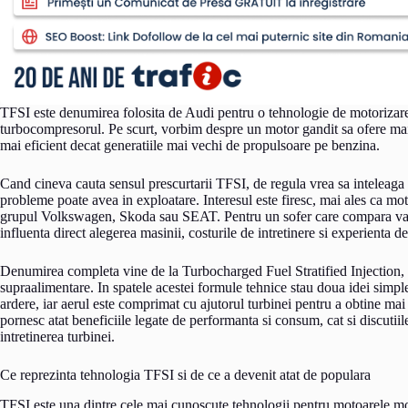
TFSI este denumirea folosita de Audi pentru o tehnologie de motorizare
turbocompresorul. Pe scurt, vorbim despre un motor gandit sa ofere mai
mai eficient decat generatiile mai vechi de propulsoare pe benzina.
Cand cineva cauta sensul prescurtarii TFSI, de regula vrea sa inteleaga 
probleme poate avea in exploatare. Interesul este firesc, mai ales ca m
grupul Volkswagen, Skoda sau SEAT. Pentru un sofer care compara vari
influenta direct alegerea masinii, costurile de intretinere si experienta d
Denumirea completa vine de la Turbocharged Fuel Stratified Injection, tr
supraalimentare. In spatele acestei formule tehnice stau doua idei simple
ardere, iar aerul este comprimat cu ajutorul turbinei pentru a obtine ma
pornesc atat beneficiile legate de performanta si consum, cat si discutii
intretinerea turbinei.
Ce reprezinta tehnologia TFSI si de ce a devenit atat de populara
TFSI este una dintre cele mai cunoscute tehnologii pentru motoarele m