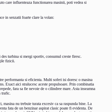
to care influenteaza functionarea masinii, poti vedea si
e in senzatii foarte clare la volan:
 des turbina si mergi sportiv, consumul creste firesc.
e fizicii.
re performanta si eficienta. Multi soferi isi doresc o masina
ins. Exact aici stralucesc aceste propulsoare. Prin combinatia
i repede, fara sa fie nevoie de o cilindree mare. Asta inseamna
trafic.
tici, masina nu trebuie turata excesiv ca sa raspunda bine. La
enta fata de un benzinar aspirat clasic poate fi evidenta. De