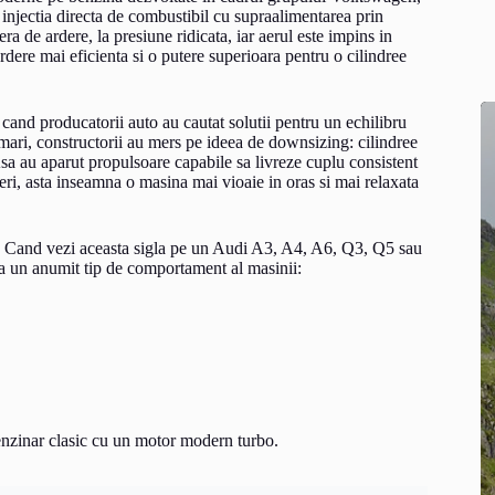
injectia directa de combustibil cu supraalimentarea prin
 de ardere, la presiune ridicata, iar aerul este impins in
ardere mai eficienta si o putere superioara pentru o cilindree
cand producatorii auto au cautat solutii pentru un echilibru
mari, constructorii au mers pe ideea de downsizing: cilindree
sa au aparut propulsoare capabile sa livreze cuplu consistent
feri, asta inseamna o masina mai vioaie in oras si mai relaxata
ic. Cand vezi aceasta sigla pe un Audi A3, A4, A6, Q3, Q5 sau
a un anumit tip de comportament al masinii:
enzinar clasic cu un motor modern turbo.