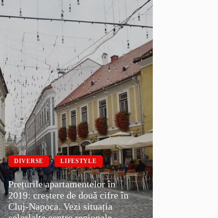
DIVERSE
LIFESTYLE
Prețurile apartamentelor în
2019: creștere de două cifre în
Cluj-Napoca. Vezi situația
celorlalte centre regionale