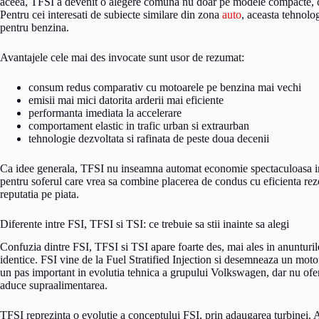
aceea, TFSI a devenit o alegere comuna nu doar pe modele compacte, ci
Pentru cei interesati de subiecte similare din zona
auto
, aceasta tehnolo
pentru benzina.
Avantajele cele mai des invocate sunt usor de rezumat:
consum redus comparativ cu motoarele pe benzina mai vechi
emisii mai mici datorita arderii mai eficiente
performanta imediata la accelerare
comportament elastic in trafic urban si extraurban
tehnologie dezvoltata si rafinata de peste doua decenii
Ca idee generala, TFSI nu inseamna automat economie spectaculoasa in 
pentru soferul care vrea sa combine placerea de condus cu eficienta rez
reputatia pe piata.
Diferente intre FSI, TFSI si TSI: ce trebuie sa stii inainte sa alegi
Confuzia dintre FSI, TFSI si TSI apare foarte des, mai ales in anunturi
identice. FSI vine de la Fuel Stratified Injection si desemneaza un moto
un pas important in evolutia tehnica a grupului Volkswagen, dar nu ofera
aduce supraalimentarea.
TFSI reprezinta o evolutie a conceptului FSI, prin adaugarea turbinei. 