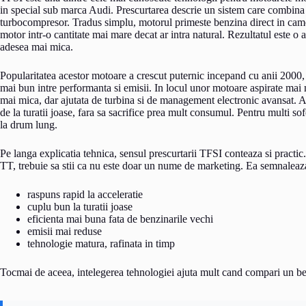
in special sub marca Audi. Prescurtarea descrie un sistem care combina 
turbocompresor. Tradus simplu, motorul primeste benzina direct in camera
motor intr-o cantitate mai mare decat ar intra natural. Rezultatul este o 
adesea mai mica.
Popularitatea acestor motoare a crescut puternic incepand cu anii 2000, 
mai bun intre performanta si emisii. In locul unor motoare aspirate mai 
mai mica, dar ajutata de turbina si de management electronic avansat. A
de la turatii joase, fara sa sacrifice prea mult consumul. Pentru multi so
la drum lung.
Pe langa explicatia tehnica, sensul prescurtarii TFSI conteaza si pract
TT, trebuie sa stii ca nu este doar un nume de marketing. Ea semnaleaz
raspuns rapid la acceleratie
cuplu bun la turatii joase
eficienta mai buna fata de benzinarile vechi
emisii mai reduse
tehnologie matura, rafinata in timp
Tocmai de aceea, intelegerea tehnologiei ajuta mult cand compari un b