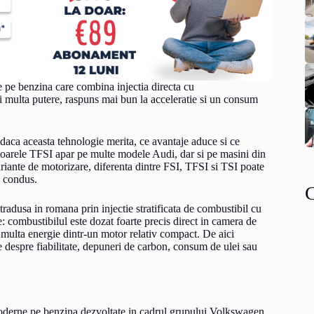
 pe benzina care combina injectia directa cu
 multa putere, raspuns mai bun la acceleratie si un consum
daca aceasta tehnologie merita, ce avantaje aduce si ce
otoarele TFSI apar pe multe modele Audi, dar si pe masini din
ante de motorizare, diferenta dintre FSI, TFSI si TSI poate
e condus.
adusa in romana prin injectie stratificata de combustibil cu
: combustibilul este dozat foarte precis direct in camera de
i multa energie dintr-un motor relativ compact. De aici
le despre fiabilitate, depuneri de carbon, consum de ulei sau
oderne pe benzina dezvoltate in cadrul grupului Volkswagen,