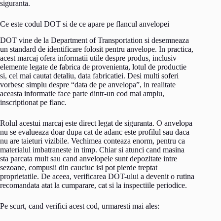
siguranta.
Ce este codul DOT si de ce apare pe flancul anvelopei
DOT vine de la Department of Transportation si desemneaza
un standard de identificare folosit pentru anvelope. In practica,
acest marcaj ofera informatii utile despre produs, inclusiv
elemente legate de fabrica de provenienta, lotul de productie
si, cel mai cautat detaliu, data fabricatiei. Desi multi soferi
vorbesc simplu despre “data de pe anvelopa”, in realitate
aceasta informatie face parte dintr-un cod mai amplu,
inscriptionat pe flanc.
Rolul acestui marcaj este direct legat de siguranta. O anvelopa
nu se evalueaza doar dupa cat de adanc este profilul sau daca
nu are taieturi vizibile. Vechimea conteaza enorm, pentru ca
materialul imbatraneste in timp. Chiar si atunci cand masina
sta parcata mult sau cand anvelopele sunt depozitate intre
sezoane, compusii din cauciuc isi pot pierde treptat
proprietatile. De aceea, verificarea DOT-ului a devenit o rutina
recomandata atat la cumparare, cat si la inspectiile periodice.
Pe scurt, cand verifici acest cod, urmaresti mai ales: