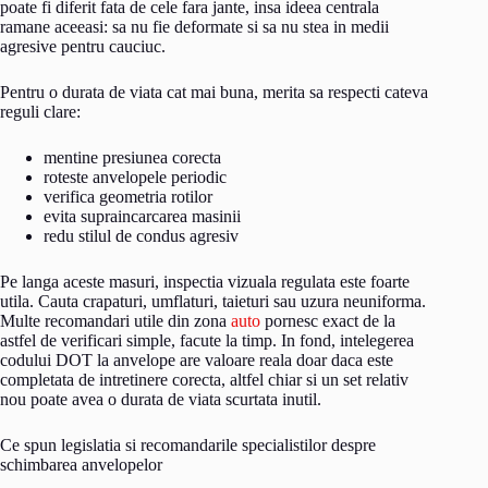
poate fi diferit fata de cele fara jante, insa ideea centrala
ramane aceeasi: sa nu fie deformate si sa nu stea in medii
agresive pentru cauciuc.
Pentru o durata de viata cat mai buna, merita sa respecti cateva
reguli clare:
mentine presiunea corecta
roteste anvelopele periodic
verifica geometria rotilor
evita supraincarcarea masinii
redu stilul de condus agresiv
Pe langa aceste masuri, inspectia vizuala regulata este foarte
utila. Cauta crapaturi, umflaturi, taieturi sau uzura neuniforma.
Multe recomandari utile din zona
auto
pornesc exact de la
astfel de verificari simple, facute la timp. In fond, intelegerea
codului DOT la anvelope are valoare reala doar daca este
completata de intretinere corecta, altfel chiar si un set relativ
nou poate avea o durata de viata scurtata inutil.
Ce spun legislatia si recomandarile specialistilor despre
schimbarea anvelopelor