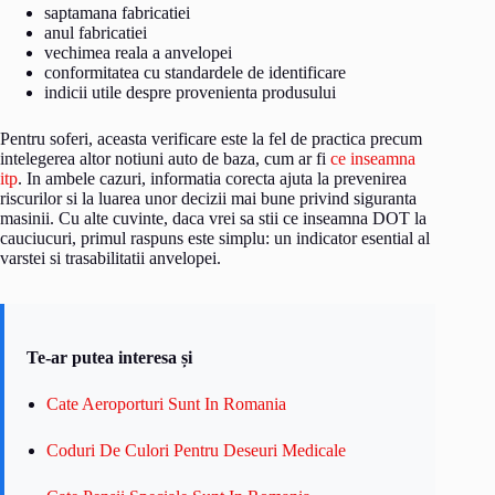
saptamana fabricatiei
anul fabricatiei
vechimea reala a anvelopei
conformitatea cu standardele de identificare
indicii utile despre provenienta produsului
Pentru soferi, aceasta verificare este la fel de practica precum
intelegerea altor notiuni auto de baza, cum ar fi
ce inseamna
itp
. In ambele cazuri, informatia corecta ajuta la prevenirea
riscurilor si la luarea unor decizii mai bune privind siguranta
masinii. Cu alte cuvinte, daca vrei sa stii ce inseamna DOT la
cauciucuri, primul raspuns este simplu: un indicator esential al
varstei si trasabilitatii anvelopei.
Te-ar putea interesa și
Cate Aeroporturi Sunt In Romania
Coduri De Culori Pentru Deseuri Medicale