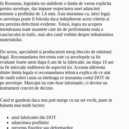
In Romania, legislatia nu stabileste o limita de varsta explicita
pentru anvelope, dar impune respectarea unei adancimi
minime a profilului de 1,6 mm. Asta inseamna ca, strict legal,
o anvelopa poate fi folosita daca indeplineste acest criteriu si
nu prezinta defectiuni evidente. Totusi, legea nu acopera
intotdeauna toate nuantele care tin de performanta reala a
cauciucului in trafic, mai ales cand vorbim despre imbatranirea
materialului.
De aceea, specialistii si producatorii merg dincolo de minimul
legal. Recomandarea frecventa este ca anvelopele sa fie
evaluate foarte atent dupa 6 ani de la fabricatie, iar dupa 10 ani
sa fie inlocuite indiferent de aspectul lor. Aceasta diferenta
dintre limita legala si recomandarea tehnica explica de ce atat
de multi soferi cauta sa inteleaga ce inseamna codul DOT de
pe anvelope. Marcajul nu este doar informativ, ci devine un
instrument concret de decizie.
Cand te gandesti daca mai poti merge cu un set vechi, pune in
balanta mai multi factori:
anul fabricatiei din DOT
adancimea profilului
prezenta fisurilor sau deformarilor