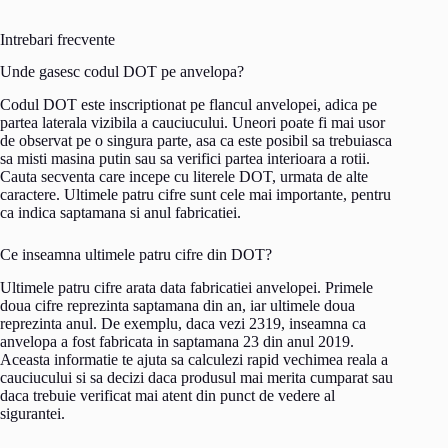
Intrebari frecvente
Unde gasesc codul DOT pe anvelopa?
Codul DOT este inscriptionat pe flancul anvelopei, adica pe
partea laterala vizibila a cauciucului. Uneori poate fi mai usor
de observat pe o singura parte, asa ca este posibil sa trebuiasca
sa misti masina putin sau sa verifici partea interioara a rotii.
Cauta secventa care incepe cu literele DOT, urmata de alte
caractere. Ultimele patru cifre sunt cele mai importante, pentru
ca indica saptamana si anul fabricatiei.
Ce inseamna ultimele patru cifre din DOT?
Ultimele patru cifre arata data fabricatiei anvelopei. Primele
doua cifre reprezinta saptamana din an, iar ultimele doua
reprezinta anul. De exemplu, daca vezi 2319, inseamna ca
anvelopa a fost fabricata in saptamana 23 din anul 2019.
Aceasta informatie te ajuta sa calculezi rapid vechimea reala a
cauciucului si sa decizi daca produsul mai merita cumparat sau
daca trebuie verificat mai atent din punct de vedere al
sigurantei.