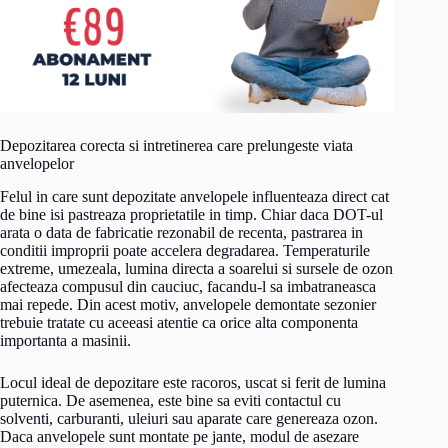
Depozitarea corecta si intretinerea care prelungeste viata
anvelopelor
Felul in care sunt depozitate anvelopele influenteaza direct cat
de bine isi pastreaza proprietatile in timp. Chiar daca DOT-ul
arata o data de fabricatie rezonabil de recenta, pastrarea in
conditii improprii poate accelera degradarea. Temperaturile
extreme, umezeala, lumina directa a soarelui si sursele de ozon
afecteaza compusul din cauciuc, facandu-l sa imbatraneasca
mai repede. Din acest motiv, anvelopele demontate sezonier
trebuie tratate cu aceeasi atentie ca orice alta componenta
importanta a masinii.
Locul ideal de depozitare este racoros, uscat si ferit de lumina
puternica. De asemenea, este bine sa eviti contactul cu
solventi, carburanti, uleiuri sau aparate care genereaza ozon.
Daca anvelopele sunt montate pe jante, modul de asezare