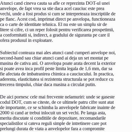
Atunci cand cineva cauta sa afle ce reprezinta DOT-ul unei
anvelope, de fapt vrea sa stie daca acel cauciuc este prea
vechi, unde a fost produs si cum se interpreteaza inscriptiile de
pe flanc. Acest cod, imprimat direct pe anvelopa, functioneaza
ca o carte de identitate tehnica. El nu este un simplu sir de
litere si cifre, ci un reper folosit pentru verificarea prospetimii,
a conformitatii si, indirect, a gradului de siguranta pe care il
ofera produsul in exploatare.
Subiectul conteaza mai ales atunci cand cumperi anvelope noi,
second-hand sau chiar atunci cand ai deja un set montat pe
masina de cativa ani. O anvelopa poate arata decent la exterior
si poate avea inca profil peste limita legala de 1,6 mm, dar sa
fie afectata de imbatranirea chimica a cauciucului. In practica,
aderenta, elasticitatea si rezistenta structurala se pot reduce cu
trecerea timpului, chiar daca masina a circulat putin.
De aici pornesc cele mai frecvente nelamuriri: unde se gaseste
codul DOT, cum se citeste, de ce ultimele patru cifre sunt atat
de importante, ce se schimba la anvelopele fabricate inainte de
2000 si cand ar trebui inlocuit un set vechi. Pe langa asta,
merita discutate si conditiile de depozitare, recomandarile
specialistilor si cateva reguli simple de intretinere care pot
prelungi durata de viata a anvelopelor fara a compromite