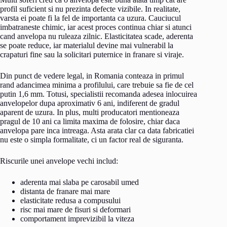
profil suficient si nu prezinta defecte vizibile. In realitate,
varsta ei poate fi la fel de importanta ca uzura. Cauciucul
imbatraneste chimic, iar acest proces continua chiar si atunci
cand anvelopa nu ruleaza zilnic. Elasticitatea scade, aderenta
se poate reduce, iar materialul devine mai vulnerabil la
crapaturi fine sau la solicitari puternice in franare si viraje.
Din punct de vedere legal, in Romania conteaza in primul
rand adancimea minima a profilului, care trebuie sa fie de cel
putin 1,6 mm. Totusi, specialistii recomanda adesea inlocuirea
anvelopelor dupa aproximativ 6 ani, indiferent de gradul
aparent de uzura. In plus, multi producatori mentioneaza
pragul de 10 ani ca limita maxima de folosire, chiar daca
anvelopa pare inca intreaga. Asta arata clar ca data fabricatiei
nu este o simpla formalitate, ci un factor real de siguranta.
Riscurile unei anvelope vechi includ:
aderenta mai slaba pe carosabil umed
distanta de franare mai mare
elasticitate redusa a compusului
risc mai mare de fisuri si deformari
comportament imprevizibil la viteza