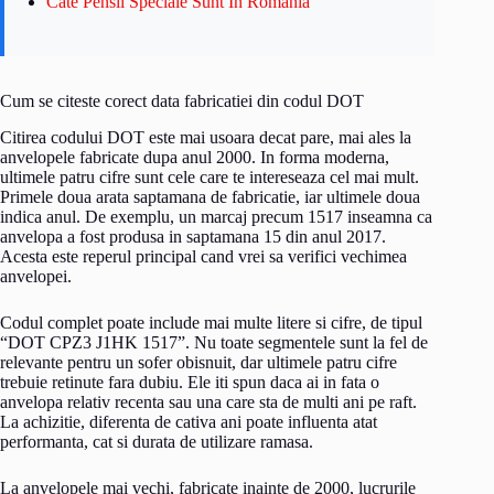
Cate Pensii Speciale Sunt In Romania
Cum se citeste corect data fabricatiei din codul DOT
Citirea codului DOT este mai usoara decat pare, mai ales la
anvelopele fabricate dupa anul 2000. In forma moderna,
ultimele patru cifre sunt cele care te intereseaza cel mai mult.
Primele doua arata saptamana de fabricatie, iar ultimele doua
indica anul. De exemplu, un marcaj precum 1517 inseamna ca
anvelopa a fost produsa in saptamana 15 din anul 2017.
Acesta este reperul principal cand vrei sa verifici vechimea
anvelopei.
Codul complet poate include mai multe litere si cifre, de tipul
“DOT CPZ3 J1HK 1517”. Nu toate segmentele sunt la fel de
relevante pentru un sofer obisnuit, dar ultimele patru cifre
trebuie retinute fara dubiu. Ele iti spun daca ai in fata o
anvelopa relativ recenta sau una care sta de multi ani pe raft.
La achizitie, diferenta de cativa ani poate influenta atat
performanta, cat si durata de utilizare ramasa.
La anvelopele mai vechi, fabricate inainte de 2000, lucrurile