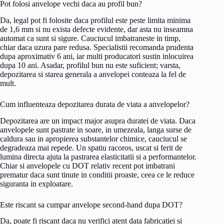
Pot folosi anvelope vechi daca au profil bun?
Da, legal pot fi folosite daca profilul este peste limita minima
de 1,6 mm si nu exista defecte evidente, dar asta nu inseamna
automat ca sunt si sigure. Cauciucul imbatraneste in timp,
chiar daca uzura pare redusa. Specialistii recomanda prudenta
dupa aproximativ 6 ani, iar multi producatori sustin inlocuirea
dupa 10 ani. Asadar, profilul bun nu este suficient; varsta,
depozitarea si starea generala a anvelopei conteaza la fel de
mult.
Cum influenteaza depozitarea durata de viata a anvelopelor?
Depozitarea are un impact major asupra duratei de viata. Daca
anvelopele sunt pastrate in soare, in umezeala, langa surse de
caldura sau in apropierea substantelor chimice, cauciucul se
degradeaza mai repede. Un spatiu racoros, uscat si ferit de
lumina directa ajuta la pastrarea elasticitatii si a performantelor.
Chiar si anvelopele cu DOT relativ recent pot imbatrani
prematur daca sunt tinute in conditii proaste, ceea ce le reduce
siguranta in exploatare.
Este riscant sa cumpar anvelope second-hand dupa DOT?
Da, poate fi riscant daca nu verifici atent data fabricatiei si