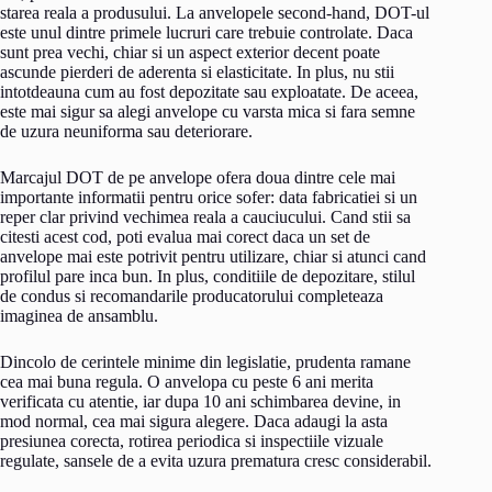
starea reala a produsului. La anvelopele second-hand, DOT-ul
este unul dintre primele lucruri care trebuie controlate. Daca
sunt prea vechi, chiar si un aspect exterior decent poate
ascunde pierderi de aderenta si elasticitate. In plus, nu stii
intotdeauna cum au fost depozitate sau exploatate. De aceea,
este mai sigur sa alegi anvelope cu varsta mica si fara semne
de uzura neuniforma sau deteriorare.
Marcajul DOT de pe anvelope ofera doua dintre cele mai
importante informatii pentru orice sofer: data fabricatiei si un
reper clar privind vechimea reala a cauciucului. Cand stii sa
citesti acest cod, poti evalua mai corect daca un set de
anvelope mai este potrivit pentru utilizare, chiar si atunci cand
profilul pare inca bun. In plus, conditiile de depozitare, stilul
de condus si recomandarile producatorului completeaza
imaginea de ansamblu.
Dincolo de cerintele minime din legislatie, prudenta ramane
cea mai buna regula. O anvelopa cu peste 6 ani merita
verificata cu atentie, iar dupa 10 ani schimbarea devine, in
mod normal, cea mai sigura alegere. Daca adaugi la asta
presiunea corecta, rotirea periodica si inspectiile vizuale
regulate, sansele de a evita uzura prematura cresc considerabil.