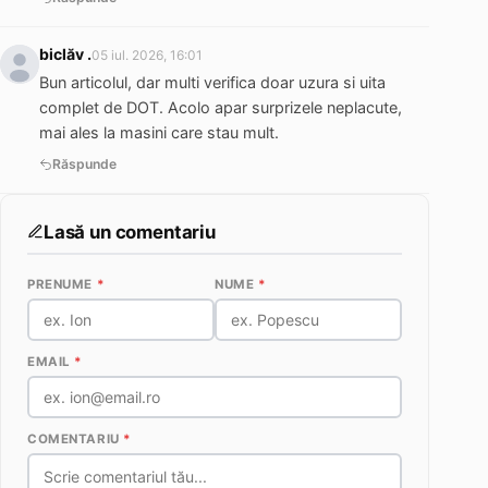
biclăv .
05 iul. 2026, 16:01
Bun articolul, dar multi verifica doar uzura si uita
complet de DOT. Acolo apar surprizele neplacute,
mai ales la masini care stau mult.
Răspunde
Lasă un comentariu
PRENUME
*
NUME
*
EMAIL
*
COMENTARIU
*