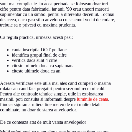
sunt mai complicate. In acea perioada se foloseau doar trei
cifre pentru data fabricatiei, iar anii ’90 erau uneori marcati
suplimentar cu un simbol pentru a diferentia deceniul. Tocmai
de aceea, daca gasesti o anvelopa cu sistemul vechi de codare,
trebuie sa o privesti cu maxima prudenta.
Ca regula practica, urmeaza acesti pasi:
cauta inscriptia DOT pe flanc
identifica grupul final de cifre
verifica daca sunt 4 cifre
citeste primele doua ca saptamana
citeste ultimele doua ca an
Aceasta verificare este utila mai ales cand cumperi o masina
rulata sau cand faci pregatiri pentru sezonul rece ori cald.
Pentru alte controale tehnice simple, utile in exploatarea
masinii, poti consulta si informatii despre
luminile de ceata
,
fiindca siguranta rutiera tine mereu de mai multe detalii
combinate, nu doar de starea anvelopelor.
De ce conteaza atat de mult varsta anvelopelor
Multi soferi cred ca o anvelopa este buna atata timp cat are