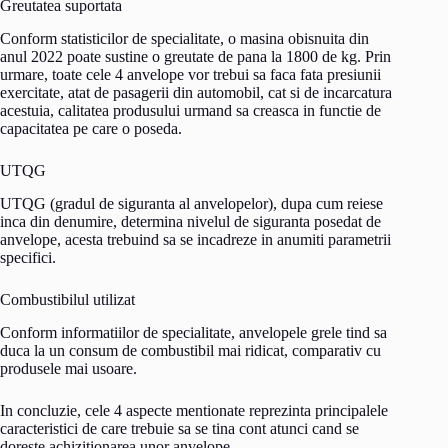
Greutatea suportata
Conform statisticilor de specialitate, o masina obisnuita din
anul 2022 poate sustine o greutate de pana la 1800 de kg. Prin
urmare, toate cele 4 anvelope vor trebui sa faca fata presiunii
exercitate, atat de pasagerii din automobil, cat si de incarcatura
acestuia, calitatea produsului urmand sa creasca in functie de
capacitatea pe care o poseda.
UTQG
UTQG (gradul de siguranta al anvelopelor), dupa cum reiese
inca din denumire, determina nivelul de siguranta posedat de
anvelope, acesta trebuind sa se incadreze in anumiti parametrii
specifici.
Combustibilul utilizat
Conform informatiilor de specialitate, anvelopele grele tind sa
duca la un consum de combustibil mai ridicat, comparativ cu
produsele mai usoare.
In concluzie, cele 4 aspecte mentionate reprezinta principalele
caracteristici de care trebuie sa se tina cont atunci cand se
doreste achizitionarea unor anvelope.