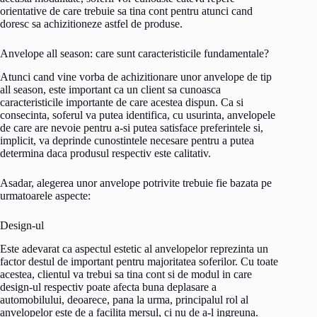
orientative de care trebuie sa tina cont pentru atunci cand
doresc sa achizitioneze astfel de produse.
Anvelope all season: care sunt caracteristicile fundamentale?
Atunci cand vine vorba de achizitionare unor anvelope de tip
all season, este important ca un client sa cunoasca
caracteristicile importante de care acestea dispun. Ca si
consecinta, soferul va putea identifica, cu usurinta, anvelopele
de care are nevoie pentru a-si putea satisface preferintele si,
implicit, va deprinde cunostintele necesare pentru a putea
determina daca produsul respectiv este calitativ.
Asadar, alegerea unor anvelope potrivite trebuie fie bazata pe
urmatoarele aspecte:
Design-ul
Este adevarat ca aspectul estetic al anvelopelor reprezinta un
factor destul de important pentru majoritatea soferilor. Cu toate
acestea, clientul va trebui sa tina cont si de modul in care
design-ul respectiv poate afecta buna deplasare a
automobilului, deoarece, pana la urma, principalul rol al
anvelopelor este de a facilita mersul, ci nu de a-l ingreuna.