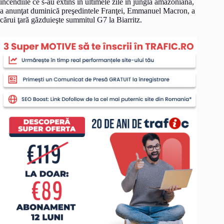
incendiile ce s-au extins în ultimele zile în jungla amazoniană,
a anunţat duminică preşedintele Franţei, Emmanuel Macron, a
cărui ţară găzduieşte summitul G7 la Biarritz.