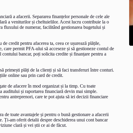
ciară a afacerii. Separarea finanțelor personale de cele ale
ră a veniturilor și cheltuielilor. Acest lucru contribuie la o
ra fluxului de numerar, facilitând gestionarea bugetului și
 de credit pentru afacerea ta, ceea ce ușurează plățile,
ile, care permit PFA-ului să acceseze și să gestioneze contul de
contului bancar, poți solicita credite și finanțare pentru a
primești plăți de la clienți și să faci transferuri între conturi.
ițiile online sau prin card de credit.
gate de afacere în mod organizat și la timp. Cu toate
ea auditului și raportarea financiară devin mai simple.
entru antreprenori, care te pot ajuta să iei decizii financiare
a de toate avantajele și pentru o bună gestionare a afacerii
zie. Ți-am oferit detalii despre deschiderea unui cont bancar
ziune clară și vei știi ce ai de făcut.