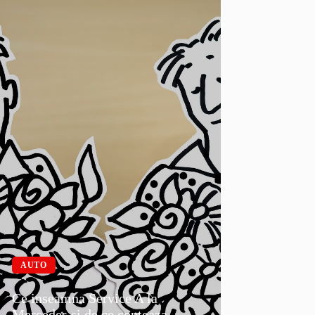
AUTO
Ce inseamna Service A la
Mercedes si de ce conteaza