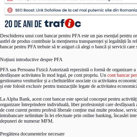
Deschiderea unui cont bancar pentru PFA este un pas esențial pentru ori
astfel de produs contribuie la menținerea transparenței și legalității în r
bancar pentru PFA trebuie să te asiguri că alegi o bancă și servicii care s
Noțiuni introductive despre PFA
PFA sau Persoana Fizică Autorizată reprezintă o formă de organizare a ac
desfășoare activitatea în mod legal, pe cont propriu. Un
cont bancar pe
gestionarea veniturilor și a cheltuielilor asociate cu activitatea economi
și este folosit exclusiv pentru tranzacțiile legate de activitatea econom
La Alpha Bank, acest cont bancar este special conceput pentru activități
organizare întreprindere individuală, liber profesioniști care desfășoară
de cont curent pentru profesii liberale conține mai multe produse, servici
intrabancare nelimitate în lei efectuate prin online banking, încasări int
depuneri de numerar MFM.
Pregătirea documentelor necesare