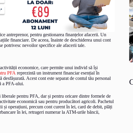
ce antreprenor, pentru gestionarea finanțelor afacerii. Un
elațiile financiare. De aceea, înainte de deschiderea unui cont
e potrivesc nevoilor specifice ale afacerii tale.
tivității economice, care permite unui individ să își
ntru PFA
reprezintă un instrument financiar esențial în
că desfășurată. Acest cont este separat de contul tău personal
ică a PFA-ului.
 liberale pentru PFA, dar și pentru oricare dintre formele de
 activitate economică sau pentru producători agricoli. Pachetul
i și operațiuni, precum cont curent în lei, card de debit, plăți
erbancare în lei, retrageri numerar la ATM-urile băncii,