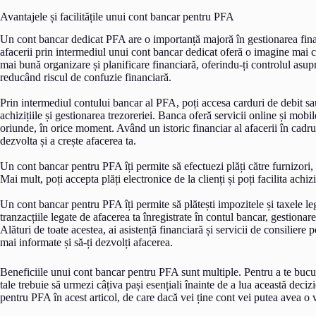
Avantajele și facilitățile unui cont bancar pentru PFA
Un cont bancar dedicat PFA are o importanță majoră în gestionarea finan
afacerii prin intermediul unui cont bancar dedicat oferă o imagine mai cla
mai bună organizare și planificare financiară, oferindu-ți controlul asup
reducând riscul de confuzie financiară.
Prin intermediul contului bancar al PFA, poți accesa carduri de debit sau
achizițiile și gestionarea trezoreriei. Banca oferă servicii online și mob
oriunde, în orice moment. Având un istoric financiar al afacerii în cadrul 
dezvolta și a crește afacerea ta.
Un cont bancar pentru PFA îți permite să efectuezi plăți către furnizori, să 
Mai mult, poți accepta plăți electronice de la clienți și poți facilita achiz
Un cont bancar pentru PFA îți permite să plătești impozitele și taxele le
tranzacțiile legate de afacerea ta înregistrate în contul bancar, gestionar
Alături de toate acestea, ai asistență financiară și servicii de consiliere p
mai informate și să-ți dezvolți afacerea.
Beneficiile unui cont bancar pentru PFA sunt multiple. Pentru a te bucur
tale trebuie să urmezi câțiva pași esențiali înainte de a lua această deci
pentru PFA în acest articol, de care dacă vei ține cont vei putea avea o vi