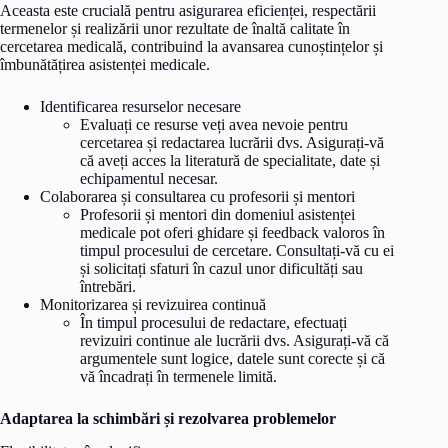
Aceasta este crucială pentru asigurarea eficienței, respectării
termenelor și realizării unor rezultate de înaltă calitate în
cercetarea medicală, contribuind la avansarea cunoștințelor și
îmbunătățirea asistenței medicale.
Identificarea resurselor necesare
Evaluați ce resurse veți avea nevoie pentru
cercetarea și redactarea lucrării dvs. Asigurați-vă
că aveți acces la literatură de specialitate, date și
echipamentul necesar.
Colaborarea și consultarea cu profesorii și mentori
Profesorii și mentori din domeniul asistenței
medicale pot oferi ghidare și feedback valoros în
timpul procesului de cercetare. Consultați-vă cu ei
și solicitați sfaturi în cazul unor dificultăți sau
întrebări.
Monitorizarea și revizuirea continuă
În timpul procesului de redactare, efectuați
revizuiri continue ale lucrării dvs. Asigurați-vă că
argumentele sunt logice, datele sunt corecte și că
vă încadrați în termenele limită.
Adaptarea la schimbări și rezolvarea problemelor