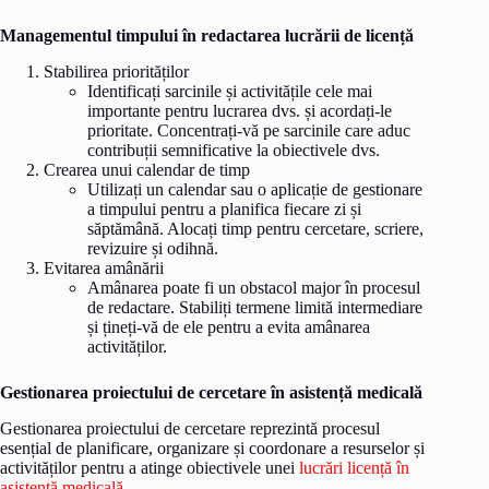
Managementul timpului în redactarea lucrării de licență
Stabilirea priorităților
Identificați sarcinile și activitățile cele mai
importante pentru lucrarea dvs. și acordați-le
prioritate. Concentrați-vă pe sarcinile care aduc
contribuții semnificative la obiectivele dvs.
Crearea unui calendar de timp
Utilizați un calendar sau o aplicație de gestionare
a timpului pentru a planifica fiecare zi și
săptămână. Alocați timp pentru cercetare, scriere,
revizuire și odihnă.
Evitarea amânării
Amânarea poate fi un obstacol major în procesul
de redactare. Stabiliți termene limită intermediare
și țineți-vă de ele pentru a evita amânarea
activităților.
Gestionarea proiectului de cercetare în asistență medicală
Gestionarea proiectului de cercetare reprezintă procesul
esențial de planificare, organizare și coordonare a resurselor și
activităților pentru a atinge obiectivele unei
lucrări licență în
asistență medicală
.