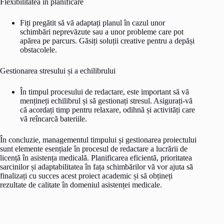
Flexibilitatea în planificare
Fiți pregătit să vă adaptați planul în cazul unor
schimbări neprevăzute sau a unor probleme care pot
apărea pe parcurs. Găsiți soluții creative pentru a depăși
obstacolele.
Gestionarea stresului și a echilibrului
În timpul procesului de redactare, este important să vă
mențineți echilibrul și să gestionați stresul. Asigurați-vă
că acordați timp pentru relaxare, odihnă și activități care
vă reîncarcă bateriile.
În concluzie, managementul timpului și gestionarea proiectului
sunt elemente esențiale în procesul de redactare a lucrării de
licență în asistența medicală. Planificarea eficientă, prioritatea
sarcinilor și adaptabilitatea în fața schimbărilor vă vor ajuta să
finalizați cu succes acest proiect academic și să obțineți
rezultate de calitate în domeniul asistenței medicale.