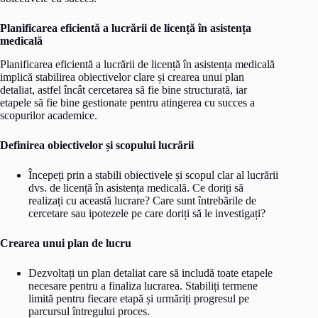
Planificarea eficientă a lucrării de licență în asistența
medicală
Planificarea eficientă a lucrării de licență în asistența medicală
implică stabilirea obiectivelor clare și crearea unui plan
detaliat, astfel încât cercetarea să fie bine structurată, iar
etapele să fie bine gestionate pentru atingerea cu succes a
scopurilor academice.
Definirea obiectivelor și scopului lucrării
Începeți prin a stabili obiectivele și scopul clar al lucrării
dvs. de licență în asistența medicală. Ce doriți să
realizați cu această lucrare? Care sunt întrebările de
cercetare sau ipotezele pe care doriți să le investigați?
Crearea unui plan de lucru
Dezvoltați un plan detaliat care să includă toate etapele
necesare pentru a finaliza lucrarea. Stabiliți termene
limită pentru fiecare etapă și urmăriți progresul pe
parcursul întregului proces.