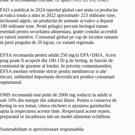
FAO a publicat in 2024 raportul global care arata ca productia
acvatica totala a atins in 2022 aproximativ 223 milioane tone,
incluzand algele, iar productia de animale acvatice a depasit
180 milioane tone. Pestii pelagici precum heringul raman
esentiali pentru securitatea alimentara, gratie costului accesibil
si valorii nutritive. Consumul global pe cap de locuitor ramane
in jurul pragului de 20 kg/an, cu variatii regionale.
EFSA recomanda pentru adulti 250 mg/zi EPA+DHA. Acest
prag poate fi acoperit din 100-150 g de hering, in functie de
continutul de grasime al lotului. In privinta contaminantilor,
EFSA mentine referinte stricte pentru metilmercur si alte
riscuri, subliniind importanta diversificarii pestilor consumati
saptamanal.
OMS recomanda mai putin de 2000 mg sodiu/zi la adulti si
sub 10% din energie din zaharuri libere. Pentru o conserva de
hering in sos tomat, citirea etichetei si ajustarea garniturilor
ajuta la respectarea acestor tinte. Respectand aceste repere,
preparatul se incadreaza intr-un model alimentar echilibrat.
Sustenabilitate si aprovizionare responsabila