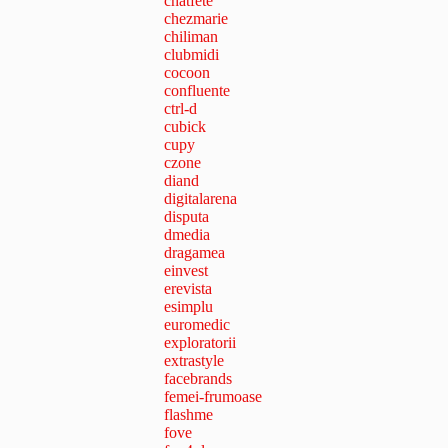
chatfete
chezmarie
chiliman
clubmidi
cocoon
confluente
ctrl-d
cubick
cupy
czone
diand
digitalarena
disputa
dmedia
dragamea
einvest
erevista
esimplu
euromedic
exploratorii
extrastyle
facebrands
femei-frumoase
flashme
fove