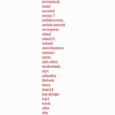
revistalook
rimel
secretul
sector-7
selfdiscovery
seriale-turcesti
severpress
sfatul
smart21
sokant
start-business
startaici
startx
stiri-zilnic
studentiada
styx
suburbia
thelook
tiarra
time24
top-design
top1
torok
ubix
uby