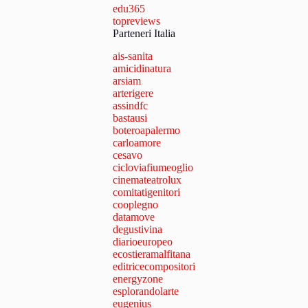
edu365
topreviews
Parteneri Italia
ais-sanita
amicidinatura
arsiam
arterigere
assindfc
bastausi
boteroapalermo
carloamore
cesavo
cicloviafiumeoglio
cinemateatrolux
comitatigenitori
cooplegno
datamove
degustivina
diarioeuropeo
ecostieramalfitana
editricecompositori
energyzone
esplorandolarte
eugenius