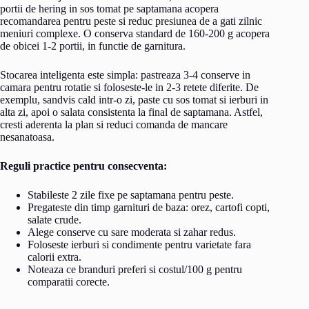
portii de hering in sos tomat pe saptamana acopera
recomandarea pentru peste si reduc presiunea de a gati zilnic
meniuri complexe. O conserva standard de 160-200 g acopera
de obicei 1-2 portii, in functie de garnitura.
Stocarea inteligenta este simpla: pastreaza 3-4 conserve in
camara pentru rotatie si foloseste-le in 2-3 retete diferite. De
exemplu, sandvis cald intr-o zi, paste cu sos tomat si ierburi in
alta zi, apoi o salata consistenta la final de saptamana. Astfel,
cresti aderenta la plan si reduci comanda de mancare
nesanatoasa.
Reguli practice pentru consecventa:
Stabileste 2 zile fixe pe saptamana pentru peste.
Pregateste din timp garnituri de baza: orez, cartofi copti,
salate crude.
Alege conserve cu sare moderata si zahar redus.
Foloseste ierburi si condimente pentru varietate fara
calorii extra.
Noteaza ce branduri preferi si costul/100 g pentru
comparatii corecte.