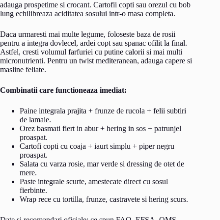
adauga prospetime si crocant. Cartofii copti sau orezul cu bob
lung echilibreaza aciditatea sosului intr-o masa completa.
Daca urmaresti mai multe legume, foloseste baza de rosii
pentru a integra dovlecel, ardei copt sau spanac ofilit la final.
Astfel, cresti volumul farfuriei cu putine calorii si mai multi
micronutrienti. Pentru un twist mediteranean, adauga capere si
masline feliate.
Combinatii care functioneaza imediat:
Paine integrala prajita + frunze de rucola + felii subtiri
de lamaie.
Orez basmati fiert in abur + hering in sos + patrunjel
proaspat.
Cartofi copti cu coaja + iaurt simplu + piper negru
proaspat.
Salata cu varza rosie, mar verde si dressing de otet de
mere.
Paste integrale scurte, amestecate direct cu sosul
fierbinte.
Wrap rece cu tortilla, frunze, castravete si hering scurs.
Date si recomandari oficiale: ce spun FAO, EFSA, OMS