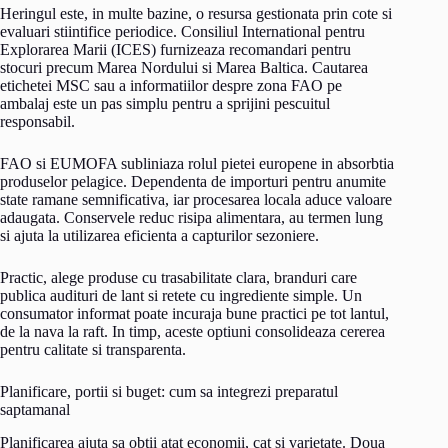
Heringul este, in multe bazine, o resursa gestionata prin cote si
evaluari stiintifice periodice. Consiliul International pentru
Explorarea Marii (ICES) furnizeaza recomandari pentru
stocuri precum Marea Nordului si Marea Baltica. Cautarea
etichetei MSC sau a informatiilor despre zona FAO pe
ambalaj este un pas simplu pentru a sprijini pescuitul
responsabil.
FAO si EUMOFA subliniaza rolul pietei europene in absorbtia
produselor pelagice. Dependenta de importuri pentru anumite
state ramane semnificativa, iar procesarea locala aduce valoare
adaugata. Conservele reduc risipa alimentara, au termen lung
si ajuta la utilizarea eficienta a capturilor sezoniere.
Practic, alege produse cu trasabilitate clara, branduri care
publica audituri de lant si retete cu ingrediente simple. Un
consumator informat poate incuraja bune practici pe tot lantul,
de la nava la raft. In timp, aceste optiuni consolideaza cererea
pentru calitate si transparenta.
Planificare, portii si buget: cum sa integrezi preparatul
saptamanal
Planificarea ajuta sa obtii atat economii, cat si varietate. Doua