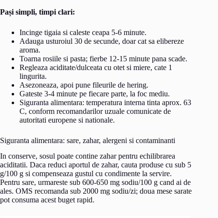
Pași simpli, timpi clari:
Incinge tigaia si caleste ceapa 5-6 minute.
Adauga usturoiul 30 de secunde, doar cat sa elibereze
aroma.
Toarna rosiile si pasta; fierbe 12-15 minute pana scade.
Regleaza aciditate/dulceata cu otet si miere, cate 1
lingurita.
Asezoneaza, apoi pune fileurile de hering.
Gateste 3-4 minute pe fiecare parte, la foc mediu.
Siguranta alimentara: temperatura interna tinta aprox. 63
C, conform recomandarilor uzuale comunicate de
autoritati europene si nationale.
Siguranta alimentara: sare, zahar, alergeni si contaminanti
In conserve, sosul poate contine zahar pentru echilibrarea
aciditatii. Daca reduci aportul de zahar, cauta produse cu sub 5
g/100 g si compenseaza gustul cu condimente la servire.
Pentru sare, urmareste sub 600-650 mg sodiu/100 g cand ai de
ales. OMS recomanda sub 2000 mg sodiu/zi; doua mese sarate
pot consuma acest buget rapid.