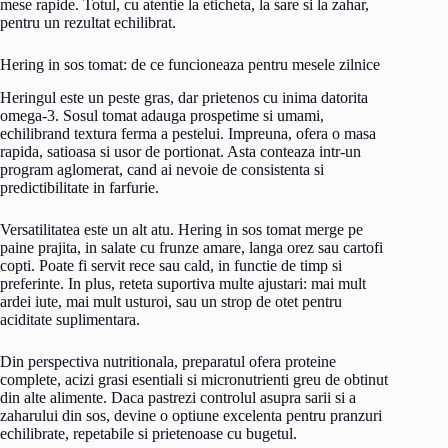
mese rapide. Totul, cu atentie la eticheta, la sare si la zahar,
pentru un rezultat echilibrat.
Hering in sos tomat: de ce funcioneaza pentru mesele zilnice
Heringul este un peste gras, dar prietenos cu inima datorita
omega-3. Sosul tomat adauga prospetime si umami,
echilibrand textura ferma a pestelui. Impreuna, ofera o masa
rapida, satioasa si usor de portionat. Asta conteaza intr-un
program aglomerat, cand ai nevoie de consistenta si
predictibilitate in farfurie.
Versatilitatea este un alt atu. Hering in sos tomat merge pe
paine prajita, in salate cu frunze amare, langa orez sau cartofi
copti. Poate fi servit rece sau cald, in functie de timp si
preferinte. In plus, reteta suportiva multe ajustari: mai mult
ardei iute, mai mult usturoi, sau un strop de otet pentru
aciditate suplimentara.
Din perspectiva nutritionala, preparatul ofera proteine
complete, acizi grasi esentiali si micronutrienti greu de obtinut
din alte alimente. Daca pastrezi controlul asupra sarii si a
zaharului din sos, devine o optiune excelenta pentru pranzuri
echilibrate, repetabile si prietenoase cu bugetul.