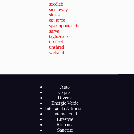
seedlab
siciliaway
simast
skillbros
spaziopontaccio
surya
tagtoscana
tuxfeed
unshred
webaud
Categories
Auto
Capital
Diverse
Energie Verde
Inteligenta Artificiala
International
Lifestyle
Romania
Sanatate