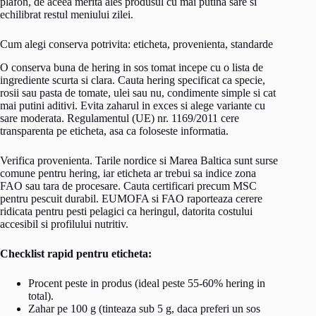
plafon, de aceea merita ales produsul cu mai putina sare si
echilibrat restul meniului zilei.
Cum alegi conserva potrivita: eticheta, provenienta, standarde
O conserva buna de hering in sos tomat incepe cu o lista de
ingrediente scurta si clara. Cauta hering specificat ca specie,
rosii sau pasta de tomate, ulei sau nu, condimente simple si cat
mai putini aditivi. Evita zaharul in exces si alege variante cu
sare moderata. Regulamentul (UE) nr. 1169/2011 cere
transparenta pe eticheta, asa ca foloseste informatia.
Verifica provenienta. Tarile nordice si Marea Baltica sunt surse
comune pentru hering, iar eticheta ar trebui sa indice zona
FAO sau tara de procesare. Cauta certificari precum MSC
pentru pescuit durabil. EUMOFA si FAO raporteaza cerere
ridicata pentru pesti pelagici ca heringul, datorita costului
accesibil si profilului nutritiv.
Checklist rapid pentru eticheta:
Procent peste in produs (ideal peste 55-60% hering in
total).
Zahar pe 100 g (tinteaza sub 5 g, daca preferi un sos