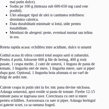
mai putin dulce).
Sodiu pe 100 g (tinteaza sub 600-650 mg cand este
posibil).
Ulei adaugat: tipul de ulei si cantitatea redefinesc
densitatea calorica.
Data durabilitatii minimale si lotul, utile pentru
trasabilitate.
Mentiuni de alergeni: peste, eventual mustar sau telina
in sos.
Reteta rapida acasa: echilibru intre aciditate, dulce si umami
Gatitul acasa iti ofera control total asupra sarii si zaharului.
Pentru 4 portii, foloseste 600 g file de hering, 400 g rosii
pasate, 1 ceapa medie, 2 catei de usturoi, 1 lingura de pasta de
tomate, 1 lingurita otet de mere, 1 lingurita miere, sare si piper
dupa gust. Optional, 1 lingurita boia afumata si un varf de
fulgi de ardei iute.
Caleste ceapa in putin ulei la foc mic pana devine sticloasa.
Adauga usturoiul, apoi rosiile si pasta de tomate. Fierbe 12-15
minute pana se ingroasa usor. Corecteaza cu otet si miere
pentru echilibru. Asezoneaza cu sare si piper. Adauga heringul
si gateste scurt, ca sa ramana fraged.