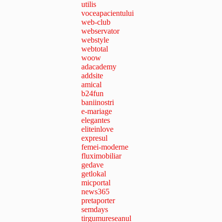
utilis
voceapacientului
web-club
webservator
webstyle
webtotal
woow
adacademy
addsite
amical
b24fun
baniinostri
e-mariage
elegantes
eliteinlove
expresul
femei-moderne
fluximobiliar
gedave
getlokal
micportal
news365
pretaporter
semdays
tirgumureseanul