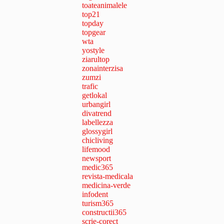
toateanimalele
top21
topday
topgear
wta
yostyle
ziarultop
zonainterzisa
zumzi
trafic
getlokal
urbangirl
divatrend
labellezza
glossygirl
chicliving
lifemood
newsport
medic365
revista-medicala
medicina-verde
infodent
turism365
constructii365
scrie-corect