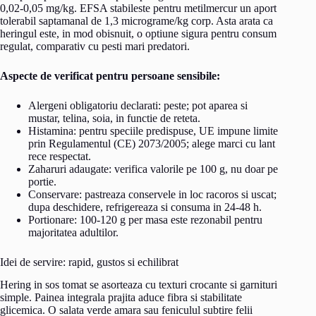
0,02-0,05 mg/kg. EFSA stabileste pentru metilmercur un aport
tolerabil saptamanal de 1,3 micrograme/kg corp. Asta arata ca
heringul este, in mod obisnuit, o optiune sigura pentru consum
regulat, comparativ cu pesti mari predatori.
Aspecte de verificat pentru persoane sensibile:
Alergeni obligatoriu declarati: peste; pot aparea si
mustar, telina, soia, in functie de reteta.
Histamina: pentru speciile predispuse, UE impune limite
prin Regulamentul (CE) 2073/2005; alege marci cu lant
rece respectat.
Zaharuri adaugate: verifica valorile pe 100 g, nu doar pe
portie.
Conservare: pastreaza conservele in loc racoros si uscat;
dupa deschidere, refrigereaza si consuma in 24-48 h.
Portionare: 100-120 g per masa este rezonabil pentru
majoritatea adultilor.
Idei de servire: rapid, gustos si echilibrat
Hering in sos tomat se asorteaza cu texturi crocante si garnituri
simple. Painea integrala prajita aduce fibra si stabilitate
glicemica. O salata verde amara sau feniculul subtire felii