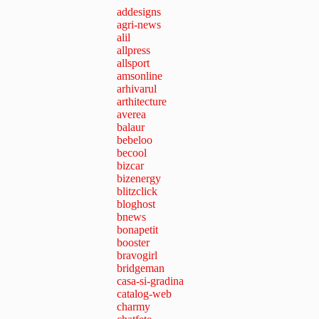
addesigns
agri-news
alil
allpress
allsport
amsonline
arhivarul
arthitecture
averea
balaur
bebeloo
becool
bizcar
bizenergy
blitzclick
bloghost
bnews
bonapetit
booster
bravogirl
bridgeman
casa-si-gradina
catalog-web
charmy