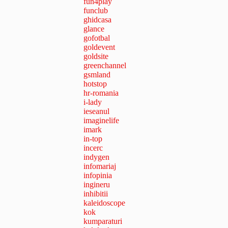
fun4play
funclub
ghidcasa
glance
gofotbal
goldevent
goldsite
greenchannel
gsmland
hotstop
hr-romania
i-lady
ieseanul
imaginelife
imark
in-top
incerc
indygen
infomariaj
infopinia
ingineru
inhibitii
kaleidoscope
kok
kumparaturi