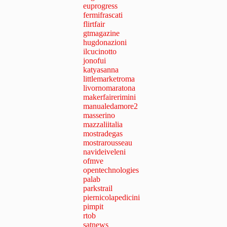
euprogress
fermifrascati
flirtfair
gtmagazine
hugdonazioni
ilcucinotto
jonofui
katyasanna
littlemarketroma
livornomaratona
makerfairerimini
manualedamore2
masserino
mazzaliitalia
mostradegas
mostrarousseau
navideiveleni
ofmve
opentechnologies
palab
parkstrail
piernicolapedicini
pimpit
rtob
satnews