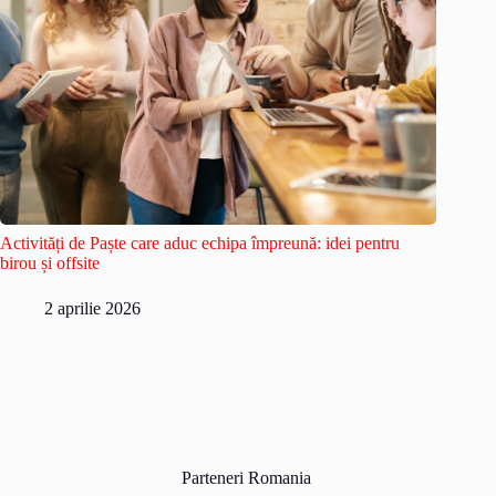
Activități de Paște care aduc echipa împreună: idei pentru
birou și offsite
2 aprilie 2026
Parteneri Romania