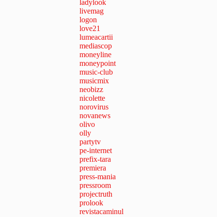
ladylook
livemag
logon
love21
lumeacartii
mediascop
moneyline
moneypoint
music-club
musicmix
neobizz
nicolette
norovirus
novanews
olivo
olly
partytv
pe-internet
prefix-tara
premiera
press-mania
pressroom
projectruth
prolook
revistacaminul