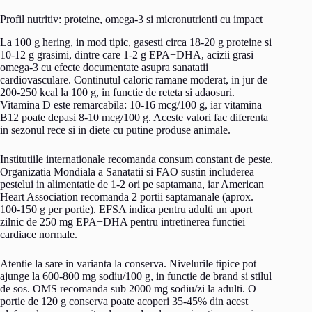
Profil nutritiv: proteine, omega-3 si micronutrienti cu impact
La 100 g hering, in mod tipic, gasesti circa 18-20 g proteine si
10-12 g grasimi, dintre care 1-2 g EPA+DHA, acizii grasi
omega-3 cu efecte documentate asupra sanatatii
cardiovasculare. Continutul caloric ramane moderat, in jur de
200-250 kcal la 100 g, in functie de reteta si adaosuri.
Vitamina D este remarcabila: 10-16 mcg/100 g, iar vitamina
B12 poate depasi 8-10 mcg/100 g. Aceste valori fac diferenta
in sezonul rece si in diete cu putine produse animale.
Institutiile internationale recomanda consum constant de peste.
Organizatia Mondiala a Sanatatii si FAO sustin includerea
pestelui in alimentatie de 1-2 ori pe saptamana, iar American
Heart Association recomanda 2 portii saptamanale (aprox.
100-150 g per portie). EFSA indica pentru adulti un aport
zilnic de 250 mg EPA+DHA pentru intretinerea functiei
cardiace normale.
Atentie la sare in varianta la conserva. Nivelurile tipice pot
ajunge la 600-800 mg sodiu/100 g, in functie de brand si stilul
de sos. OMS recomanda sub 2000 mg sodiu/zi la adulti. O
portie de 120 g conserva poate acoperi 35-45% din acest