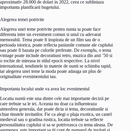
aproximativ 28.000 de dolari in 2022, ceea ce subliniaza
importanta planificarii bugetului.
Alegerea temei potrivite
Alegerea unei teme potrivite pentru nunta ta poate face
diferenta intre un eveniment comun si unul cu adevarat
memorabil. Tema poate fi inspirata de un film sau de o
perioada istorica, poate reflecta pasiunile comune ale cuplului
sau poate fi bazata pe culorile preferate. De exemplu, o tema
vintage poate include decoratiuni retro, muzica din anii ’50 si
o rochie de mireasa in stilul epocii respective. La nivel
international, tendintele in materie de nunti se schimba rapid,
iar alegerea unei teme la moda poate adauga un plus de
originalitate evenimentului tau.
Importanta locului unde va avea loc evenimentul
Locatia nuntii este una dintre cele mai importante decizii pe
care trebuie sa le iei. Aceasta nu doar ca influenteaza
atmosfera generala, dar poate dicta si tema, decoratiunile si
chiar tinutele invitatilor. Fie ca alegi o plaja exotica, un castel
medieval sau o gradina rustica, locatia trebuie sa reflecte
personalitatea cuplului si sa se potriveasca cu tema aleasa. De
asemenea, este important sa tii cont de numarul de invitati si