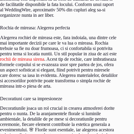
de facilitatile disponibile la fata locului. Conform unui raport
al WeddingWire, aproximativ 50% din cupluri aleg sa-si
organizeze nunta in aer liber.
Rochia de mireasa: Alegerea perfecta
Alegerea rochiei de mireasa este, fara indoiala, una dintre cele
mai importante decizii pe care le va lua o mireasa. Rochia
trebuie sa fie nu doar frumoasa, ci si confortabila si potrivita
pentru tema si locatia nuntii. Un stil popular in ziua de azi este
rochii de mireasa sirena
. Acest tip de rochie, care imbratiseaza
formele corpului si se evazeaza usor spre partea de jos, ofera
un aspect sofisticat si elegant, fiind potrivit pentru miresele
care doresc sa iasa in evidenta. Alegerea materialelor, detaliilor
si accesoriilor potrivite poate transforma o simpla rochie de
mireasa intr-o piesa de arta.
Decoratiuni care sa impresioneze
Decoratiunile joaca un rol crucial in crearea atmosferei dorite
pentru o nunta. De la aranjamentele florale si luminile
ambientale, la detaliile de pe mese si decoratiunile pentru
ceremonie, fiecare element contribuie la estetica generala a
evenimentului. 🌸 Florile sunt esentiale, iar alegerea acestora