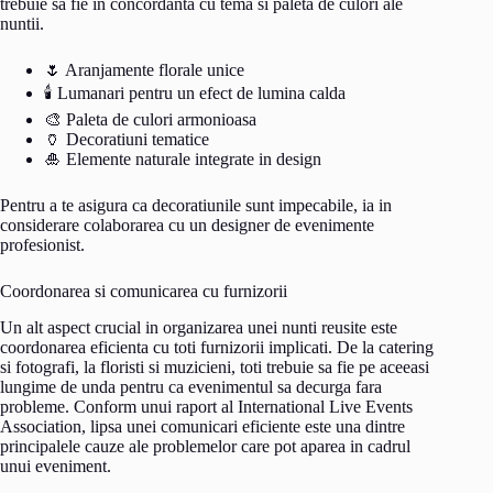
trebuie sa fie in concordanta cu tema si paleta de culori ale
nuntii.
🌷 Aranjamente florale unice
🕯️ Lumanari pentru un efect de lumina calda
🎨 Paleta de culori armonioasa
🏺 Decoratiuni tematice
🎍 Elemente naturale integrate in design
Pentru a te asigura ca decoratiunile sunt impecabile, ia in
considerare colaborarea cu un designer de evenimente
profesionist.
Coordonarea si comunicarea cu furnizorii
Un alt aspect crucial in organizarea unei nunti reusite este
coordonarea eficienta cu toti furnizorii implicati. De la catering
si fotografi, la floristi si muzicieni, toti trebuie sa fie pe aceeasi
lungime de unda pentru ca evenimentul sa decurga fara
probleme. Conform unui raport al International Live Events
Association, lipsa unei comunicari eficiente este una dintre
principalele cauze ale problemelor care pot aparea in cadrul
unui eveniment.