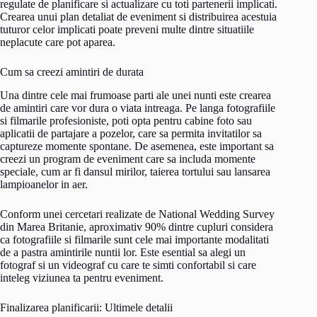
regulate de planificare si actualizare cu toti partenerii implicati.
Crearea unui plan detaliat de eveniment si distribuirea acestuia
tuturor celor implicati poate preveni multe dintre situatiile
neplacute care pot aparea.
Cum sa creezi amintiri de durata
Una dintre cele mai frumoase parti ale unei nunti este crearea
de amintiri care vor dura o viata intreaga. Pe langa fotografiile
si filmarile profesioniste, poti opta pentru cabine foto sau
aplicatii de partajare a pozelor, care sa permita invitatilor sa
captureze momente spontane. De asemenea, este important sa
creezi un program de eveniment care sa includa momente
speciale, cum ar fi dansul mirilor, taierea tortului sau lansarea
lampioanelor in aer.
Conform unei cercetari realizate de National Wedding Survey
din Marea Britanie, aproximativ 90% dintre cupluri considera
ca fotografiile si filmarile sunt cele mai importante modalitati
de a pastra amintirile nuntii lor. Este esential sa alegi un
fotograf si un videograf cu care te simti confortabil si care
inteleg viziunea ta pentru eveniment.
Finalizarea planificarii: Ultimele detalii