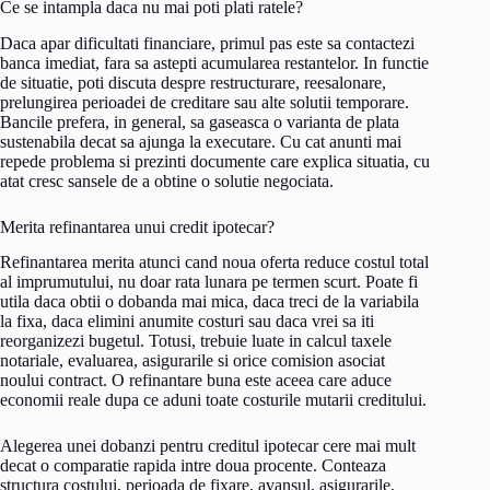
Ce se intampla daca nu mai poti plati ratele?
Daca apar dificultati financiare, primul pas este sa contactezi
banca imediat, fara sa astepti acumularea restantelor. In functie
de situatie, poti discuta despre restructurare, reesalonare,
prelungirea perioadei de creditare sau alte solutii temporare.
Bancile prefera, in general, sa gaseasca o varianta de plata
sustenabila decat sa ajunga la executare. Cu cat anunti mai
repede problema si prezinti documente care explica situatia, cu
atat cresc sansele de a obtine o solutie negociata.
Merita refinantarea unui credit ipotecar?
Refinantarea merita atunci cand noua oferta reduce costul total
al imprumutului, nu doar rata lunara pe termen scurt. Poate fi
utila daca obtii o dobanda mai mica, daca treci de la variabila
la fixa, daca elimini anumite costuri sau daca vrei sa iti
reorganizezi bugetul. Totusi, trebuie luate in calcul taxele
notariale, evaluarea, asigurarile si orice comision asociat
noului contract. O refinantare buna este aceea care aduce
economii reale dupa ce aduni toate costurile mutarii creditului.
Alegerea unei dobanzi pentru creditul ipotecar cere mai mult
decat o comparatie rapida intre doua procente. Conteaza
structura costului, perioada de fixare, avansul, asigurarile,