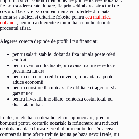
imprumut si vor conditii mai bune, fie prin reducerea dobanzii,
fie prin scaderea ratei lunare, fie prin schimbarea structurii de
costuri. Daca vrei sa compari mai atent ofertele din piata,
merita sa studiezi si criteriile folosite pentru
cea mai mica
dobanda
, pentru ca diferentele dintre banci nu tin doar de
procentul afisat.
Alegerea corecta depinde de profilul tau financiar:
pentru salarii stabile, dobanda fixa initiala poate oferi
confort
pentru venituri fluctuante, un avans mai mare reduce
presiunea lunara
pentru cei cu un credit mai vechi, refinantarea poate
aduce economii
pentru constructii, conteaza flexibilitatea tragerilor si a
garantiilor
pentru investitii imobiliare, conteaza costul total, nu
doar rata initiala
In plus, unele banci ofera beneficii suplimentare, precum
bonusuri pentru costurile notariale la refinantare sau reduceri
de dobanda daca incasezi venitul prin contul lor. De aceea,
comparatia intre oferte trebuie facuta pe baza nevoii reale, nu