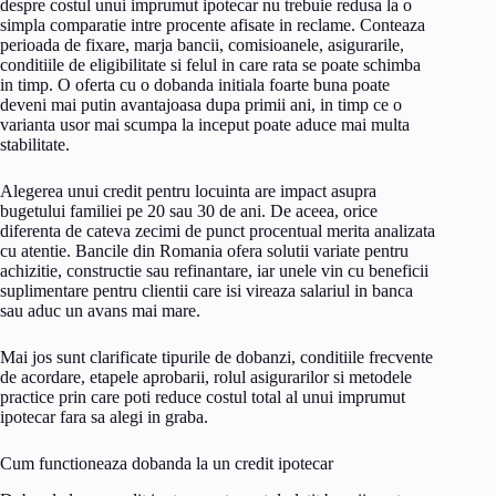
despre costul unui imprumut ipotecar nu trebuie redusa la o
simpla comparatie intre procente afisate in reclame. Conteaza
perioada de fixare, marja bancii, comisioanele, asigurarile,
conditiile de eligibilitate si felul in care rata se poate schimba
in timp. O oferta cu o dobanda initiala foarte buna poate
deveni mai putin avantajoasa dupa primii ani, in timp ce o
varianta usor mai scumpa la inceput poate aduce mai multa
stabilitate.
Alegerea unui credit pentru locuinta are impact asupra
bugetului familiei pe 20 sau 30 de ani. De aceea, orice
diferenta de cateva zecimi de punct procentual merita analizata
cu atentie. Bancile din Romania ofera solutii variate pentru
achizitie, constructie sau refinantare, iar unele vin cu beneficii
suplimentare pentru clientii care isi vireaza salariul in banca
sau aduc un avans mai mare.
Mai jos sunt clarificate tipurile de dobanzi, conditiile frecvente
de acordare, etapele aprobarii, rolul asigurarilor si metodele
practice prin care poti reduce costul total al unui imprumut
ipotecar fara sa alegi in graba.
Cum functioneaza dobanda la un credit ipotecar