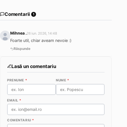
Comentarii
1
Mihnea .
26 iun. 2026, 14:48
Foarte util, chiar aveam nevoie :)
Răspunde
Lasă un comentariu
PRENUME
*
NUME
*
EMAIL
*
COMENTARIU
*