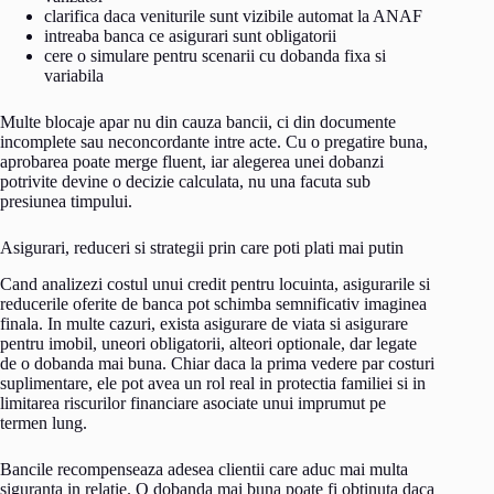
clarifica daca veniturile sunt vizibile automat la ANAF
intreaba banca ce asigurari sunt obligatorii
cere o simulare pentru scenarii cu dobanda fixa si
variabila
Multe blocaje apar nu din cauza bancii, ci din documente
incomplete sau neconcordante intre acte. Cu o pregatire buna,
aprobarea poate merge fluent, iar alegerea unei dobanzi
potrivite devine o decizie calculata, nu una facuta sub
presiunea timpului.
Asigurari, reduceri si strategii prin care poti plati mai putin
Cand analizezi costul unui credit pentru locuinta, asigurarile si
reducerile oferite de banca pot schimba semnificativ imaginea
finala. In multe cazuri, exista asigurare de viata si asigurare
pentru imobil, uneori obligatorii, alteori optionale, dar legate
de o dobanda mai buna. Chiar daca la prima vedere par costuri
suplimentare, ele pot avea un rol real in protectia familiei si in
limitarea riscurilor financiare asociate unui imprumut pe
termen lung.
Bancile recompenseaza adesea clientii care aduc mai multa
siguranta in relatie. O dobanda mai buna poate fi obtinuta daca