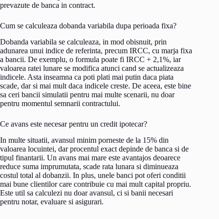
prevazute de banca in contract.
Cum se calculeaza dobanda variabila dupa perioada fixa?
Dobanda variabila se calculeaza, in mod obisnuit, prin
adunarea unui indice de referinta, precum IRCC, cu marja fixa
a bancii. De exemplu, o formula poate fi IRCC + 2,1%, iar
valoarea ratei lunare se modifica atunci cand se actualizeaza
indicele. Asta inseamna ca poti plati mai putin daca piata
scade, dar si mai mult daca indicele creste. De aceea, este bine
sa ceri bancii simulatii pentru mai multe scenarii, nu doar
pentru momentul semnarii contractului.
Ce avans este necesar pentru un credit ipotecar?
In multe situatii, avansul minim porneste de la 15% din
valoarea locuintei, dar procentul exact depinde de banca si de
tipul finantarii. Un avans mai mare este avantajos deoarece
reduce suma imprumutata, scade rata lunara si diminueaza
costul total al dobanzii. In plus, unele banci pot oferi conditii
mai bune clientilor care contribuie cu mai mult capital propriu.
Este util sa calculezi nu doar avansul, ci si banii necesari
pentru notar, evaluare si asigurari.