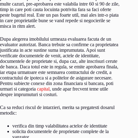
multe cazuri, pre-aprobarea este valabila intre 60 si 90 de zile,
timp in care poti cauta locuinta potrivita fara sa faci oferte
peste bugetul real. Este un pas foarte util, mai ales intr-o piata
in care proprietatile bune se vand repede si negocierile se
misca in ritm alert.
Dupa alegerea imobilului urmeaza evaluarea facuta de un
evaluator autorizat. Banca trebuie sa confirme ca proprietatea
justificata in acte sustine suma imprumutata. Apoi sunt
verificate documentele de venit, actele de identitate,
documentele de proprietate si, dupa caz, alte inscrisuri cerute
de banca. Daca totul este in regula, se emite aprobarea finala,
iar etapa urmatoare este semnarea contractului de credit, a
contractului de ipoteca si a politelor de asigurare necesare.
Pentru subiecte conexe din zona financiara si bancara, poti
urmari si categoria
capital
, unde apar frecvent teme utile
despre imprumuturi si costuri.
Ca sa reduci riscul de intarzieri, merita sa pregatesti dosarul
metodic:
verifica din timp valabilitatea actelor de identitate
solicita documentele de proprietate complete de la
vanzator