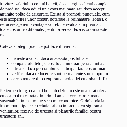
iti virezi salariul in contul bancii, daca alegi pachetul complet
de produse, daca aduci un avans mai mare sau daca accepti
anumite polite de asigurare. Exista si promotii punctuale, cum
este acoperirea unor costuri notariale la refinantare. Totusi, o
reducere aparent avantajoasa trebuie evaluata impreuna cu
toate costurile aditionale, pentru a vedea daca economia este
reala.
Cateva strategii practice pot face diferenta:
mareste avansul daca ai aceasta posibilitate
compara ofertele pe cost total, nu doar pe rata initiala
intreaba daca poti rambursa anticipat fara costuri mari
verifica daca reducerile sunt permanente sau temporare
cere simulare dupa expirarea perioadei cu dobanda fixa
Pe termen lung, cea mai buna decizie nu este neaparat oferta
cu cea mai mica rata din primul an, ci aceea care ramane
sustenabila in mai multe scenarii economice. O dobanda la
imprumutul ipotecar trebuie privita impreuna cu siguranta
veniturilor, rezerva de urgenta si planurile familiei pentru
urmatorii ani.