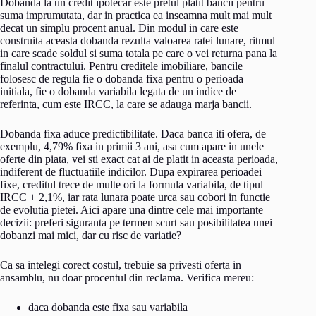
Dobanda la un credit ipotecar este pretul platit bancii pentru
suma imprumutata, dar in practica ea inseamna mult mai mult
decat un simplu procent anual. Din modul in care este
construita aceasta dobanda rezulta valoarea ratei lunare, ritmul
in care scade soldul si suma totala pe care o vei returna pana la
finalul contractului. Pentru creditele imobiliare, bancile
folosesc de regula fie o dobanda fixa pentru o perioada
initiala, fie o dobanda variabila legata de un indice de
referinta, cum este IRCC, la care se adauga marja bancii.
Dobanda fixa aduce predictibilitate. Daca banca iti ofera, de
exemplu, 4,79% fixa in primii 3 ani, asa cum apare in unele
oferte din piata, vei sti exact cat ai de platit in aceasta perioada,
indiferent de fluctuatiile indicilor. Dupa expirarea perioadei
fixe, creditul trece de multe ori la formula variabila, de tipul
IRCC + 2,1%, iar rata lunara poate urca sau cobori in functie
de evolutia pietei. Aici apare una dintre cele mai importante
decizii: preferi siguranta pe termen scurt sau posibilitatea unei
dobanzi mai mici, dar cu risc de variatie?
Ca sa intelegi corect costul, trebuie sa privesti oferta in
ansamblu, nu doar procentul din reclama. Verifica mereu:
daca dobanda este fixa sau variabila