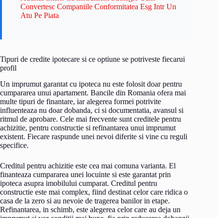
Convertesc Companiile Conformitatea Esg Intr Un
Atu Pe Piata
Tipuri de credite ipotecare si ce optiune se potriveste fiecarui
profil
Un imprumut garantat cu ipoteca nu este folosit doar pentru
cumpararea unui apartament. Bancile din Romania ofera mai
multe tipuri de finantare, iar alegerea formei potrivite
influenteaza nu doar dobanda, ci si documentatia, avansul si
ritmul de aprobare. Cele mai frecvente sunt creditele pentru
achizitie, pentru constructie si refinantarea unui imprumut
existent. Fiecare raspunde unei nevoi diferite si vine cu reguli
specifice.
Creditul pentru achizitie este cea mai comuna varianta. El
finanteaza cumpararea unei locuinte si este garantat prin
ipoteca asupra imobilului cumparat. Creditul pentru
constructie este mai complex, fiind destinat celor care ridica o
casa de la zero si au nevoie de tragerea banilor in etape.
Refinantarea, in schimb, este alegerea celor care au deja un