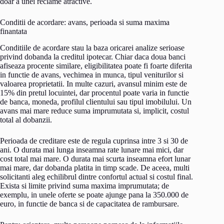
doar a unei reclame atractive.
Conditii de acordare: avans, perioada si suma maxima
finantata
Conditiile de acordare stau la baza oricarei analize serioase
privind dobanda la creditul ipotecar. Chiar daca doua banci
afiseaza procente similare, eligibilitatea poate fi foarte diferita
in functie de avans, vechimea in munca, tipul veniturilor si
valoarea proprietatii. In multe cazuri, avansul minim este de
15% din pretul locuintei, dar procentul poate varia in functie
de banca, moneda, profilul clientului sau tipul imobilului. Un
avans mai mare reduce suma imprumutata si, implicit, costul
total al dobanzii.
Perioada de creditare este de regula cuprinsa intre 3 si 30 de
ani. O durata mai lunga inseamna rate lunare mai mici, dar
cost total mai mare. O durata mai scurta inseamna efort lunar
mai mare, dar dobanda platita in timp scade. De aceea, multi
solicitanti aleg echilibrul dintre confortul actual si costul final.
Exista si limite privind suma maxima imprumutata; de
exemplu, in unele oferte se poate ajunge pana la 350.000 de
euro, in functie de banca si de capacitatea de rambursare.