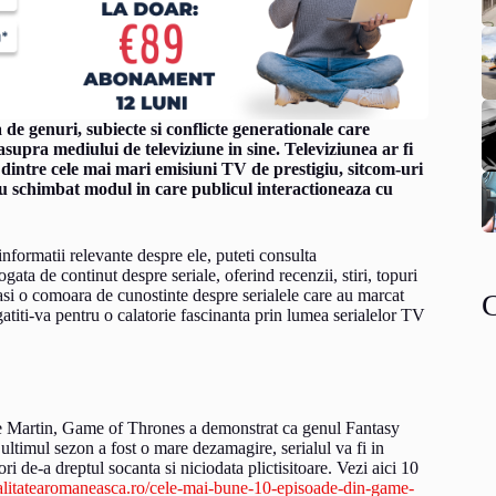
e genuri, subiecte si conflicte generationale care
asupra mediului de televiziune in sine. Televiziunea ar fi
 dintre cele mai mari emisiuni TV de prestigiu, sitcom-uri
 au schimbat modul in care publicul interactioneaza cu
informatii relevante despre ele, puteti consulta
ogata de continut despre seriale, oferind recenzii, stiri, topuri
 gasi o comoara de cunostinte despre serialele care au marcat
egatiti-va pentru o calatorie fascinanta prin lumea serialelor TV
e Martin, Game of Thrones a demonstrat ca genul Fantasy
 ultimul sezon a fost o mare dezamagire, serialul va fi in
ri de-a dreptul socanta si niciodata plictisitoare. Vezi aici 10
realitatearomaneasca.ro/cele-mai-bune-10-episoade-din-game-