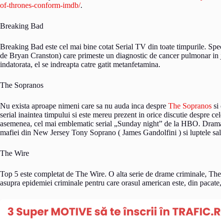
of-thrones-conform-imdb/
.
Breaking Bad
Breaking Bad este cel mai bine cotat Serial TV din toate timpurile. Spec
de Bryan Cranston) care primeste un diagnostic de cancer pulmonar in ju
indatorata, el se indreapta catre gatit metanfetamina.
The Sopranos
Nu exista aproape nimeni care sa nu auda inca despre
The Sopranos
si 
serial inaintea timpului si este mereu prezent in orice discutie despre c
asemenea, cel mai emblematic serial „Sunday night” de la HBO. Drama c
mafiei din New Jersey Tony Soprano ( James Gandolfini ) si luptele sal
The Wire
Top 5 este completat de The Wire. O alta serie de drame criminale, The W
asupra epidemiei criminale pentru care orasul american este, din pacate