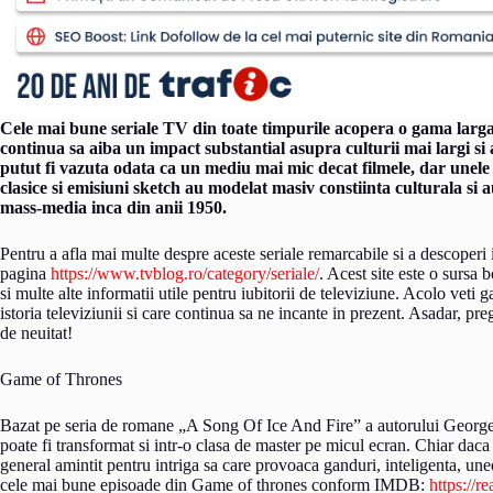
Cele mai bune seriale TV din toate timpurile acopera o gama larga d
continua sa aiba un impact substantial asupra culturii mai largi si 
putut fi vazuta odata ca un mediu mai mic decat filmele, dar unele
clasice si emisiuni sketch au modelat masiv constiinta culturala si
mass-media inca din anii 1950.
Pentru a afla mai multe despre aceste seriale remarcabile si a descoperi 
pagina
https://www.tvblog.ro/category/seriale/
. Acest site este o sursa b
si multe alte informatii utile pentru iubitorii de televiziune. Acolo veti
istoria televiziunii si care continua sa ne incante in prezent. Asadar, pr
de neuitat!
Game of Thrones
Bazat pe seria de romane „A Song Of Ice And Fire” a autorului Georg
poate fi transformat si intr-o clasa de master pe micul ecran. Chiar daca
general amintit pentru intriga sa care provoaca ganduri, inteligenta, uneo
cele mai bune episoade din Game of thrones conform IMDB:
https://