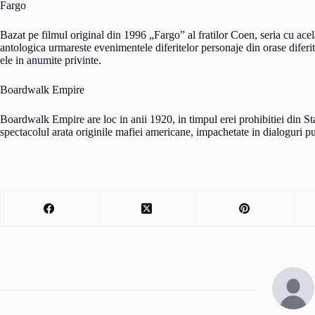
Fargo
Bazat pe filmul original din 1996 „Fargo” al fratilor Coen, seria cu ac
antologica urmareste evenimentele diferitelor personaje din orase diferite
ele in anumite privinte.
Boardwalk Empire
Boardwalk Empire are loc in anii 1920, in timpul erei prohibitiei din St
spectacolul arata originile mafiei americane, impachetate in dialoguri put