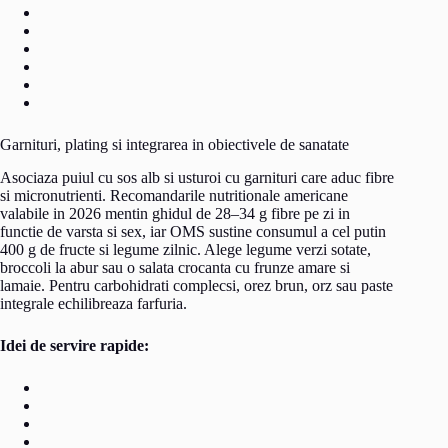
Garnituri, plating si integrarea in obiectivele de sanatate
Asociaza puiul cu sos alb si usturoi cu garnituri care aduc fibre
si micronutrienti. Recomandarile nutritionale americane
valabile in 2026 mentin ghidul de 28–34 g fibre pe zi in
functie de varsta si sex, iar OMS sustine consumul a cel putin
400 g de fructe si legume zilnic. Alege legume verzi sotate,
broccoli la abur sau o salata crocanta cu frunze amare si
lamaie. Pentru carbohidrati complecsi, orez brun, orz sau paste
integrale echilibreaza farfuria.
Idei de servire rapide: