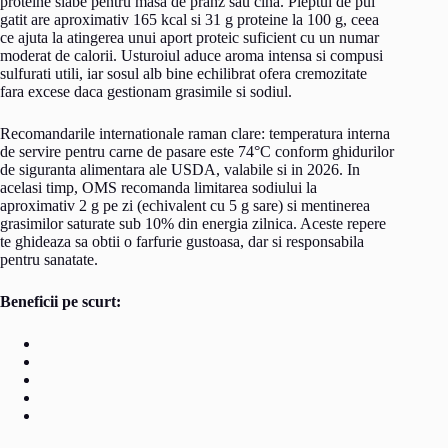
proteine slabe pentru masa de pranz sau cina. Pieptul de pui
gatit are aproximativ 165 kcal si 31 g proteine la 100 g, ceea
ce ajuta la atingerea unui aport proteic suficient cu un numar
moderat de calorii. Usturoiul aduce aroma intensa si compusi
sulfurati utili, iar sosul alb bine echilibrat ofera cremozitate
fara excese daca gestionam grasimile si sodiul.
Recomandarile internationale raman clare: temperatura interna
de servire pentru carne de pasare este 74°C conform ghidurilor
de siguranta alimentara ale USDA, valabile si in 2026. In
acelasi timp, OMS recomanda limitarea sodiului la
aproximativ 2 g pe zi (echivalent cu 5 g sare) si mentinerea
grasimilor saturate sub 10% din energia zilnica. Aceste repere
te ghideaza sa obtii o farfurie gustoasa, dar si responsabila
pentru sanatate.
Beneficii pe scurt: