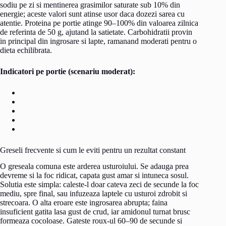
sodiu pe zi si mentinerea grasimilor saturate sub 10% din
energie; aceste valori sunt atinse usor daca dozezi sarea cu
atentie. Proteina pe portie atinge 90–100% din valoarea zilnica
de referinta de 50 g, ajutand la satietate. Carbohidratii provin
in principal din ingrosare si lapte, ramanand moderati pentru o
dieta echilibrata.
Indicatori pe portie (scenariu moderat):
Greseli frecvente si cum le eviti pentru un rezultat constant
O greseala comuna este arderea usturoiului. Se adauga prea
devreme si la foc ridicat, capata gust amar si intuneca sosul.
Solutia este simpla: caleste-l doar cateva zeci de secunde la foc
mediu, spre final, sau infuzeaza laptele cu usturoi zdrobit si
strecoara. O alta eroare este ingrosarea abrupta; faina
insuficient gatita lasa gust de crud, iar amidonul turnat brusc
formeaza cocoloase. Gateste roux-ul 60–90 de secunde si