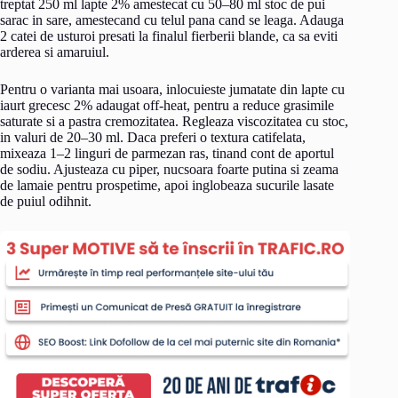
treptat 250 ml lapte 2% amestecat cu 50–80 ml stoc de pui
sarac in sare, amestecand cu telul pana cand se leaga. Adauga
2 catei de usturoi presati la finalul fierberii blande, ca sa eviti
arderea si amaruiul.
Pentru o varianta mai usoara, inlocuieste jumatate din lapte cu
iaurt grecesc 2% adaugat off-heat, pentru a reduce grasimile
saturate si a pastra cremozitatea. Regleaza viscozitatea cu stoc,
in valuri de 20–30 ml. Daca preferi o textura catifelata,
mixeaza 1–2 linguri de parmezan ras, tinand cont de aportul
de sodiu. Ajusteaza cu piper, nucsoara foarte putina si zeama
de lamaie pentru prospetime, apoi inglobeaza sucurile lasate
de puiul odihnit.