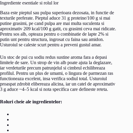
Ingrediente esentiale si rolul lor
Baza este pieptul sau pulpa superioara dezosata, in functie de
texturile preferate. Pieptul aduce 31 g proteine/100 g si mai
putine grasimi, pe cand pulpa are mai multa suculenta si
aproximativ 209 kcal/100 g gatit, cu grasimi ceva mai ridicate.
Pentru sos alb, opteaza pentru o combinatie de lapte 2% si
putin unt pentru structura, ingrosat cu faina sau amidon.
Usturoiul se caleste scurt pentru a preveni gustul amar.
Un stoc de pui cu sodiu redus sustine aroma fara a depasi
limitele de sare. Un strop de vin alb poate ajuta la deglazare,
iar verdeturile precum patrunjelul si cimbrul echilibreaza
profilul. Pentru un plus de umami, o lingura de parmezan ras
functioneaza excelent, insa verifica sodiul total. Usturoiul
proaspat zdrobit elibereaza alicina, iar un catel de aproximativ
3 g aduce ~4–5 kcal si nota specifica care defineste reteta.
Roluri cheie ale ingredientelor: