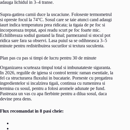
adauga lichidul in 3–4 transe.
Supra-gatirea carnii duce la uscaciune. Foloseste termometrul
si opreste focul la 74°C. Sosul care se taie atunci cand adaugi
iaurt indica temperatura prea ridicata; ia tigaia de pe foc si
incorporeaza treptat, apoi readu scurt pe foc foarte mic.
Echilibreaza sodiul gustand la final; parmezanul si stocul pot
ridica sare fara sa observi. Lasa puiul sa se odihneasca 3–5
minute pentru redistribuirea sucurilor si textura suculenta.
Plan pas cu pas si timpi de lucru pentru 30 de minute
Organizarea scurteaza timpul total si imbunatateste siguranta.
In 2026, regulile de igiena si control termic raman esentiale, la
fel ca structurarea fluxului in bucatarie. Porneste cu pregatirea
ingredientelor si incalzirea tigaii, continua cu rumenirea si
termina cu sosul, pentru a folosi aromele adunate pe fund.
Pastreaza un vas cu apa fierbinte pentru a dilua sosul, daca
devine prea dens.
Flux recomandat in 8 pasi cheie: