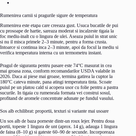
Rumenirea carnii si pragurile sigure de temperatura
Rumenirea este etapa care creeaza gust. Usuca bucatile de pui
cu prosoape de hartie, sareaza moderat si incalzeste tigaia la
foc mediu-inalt cu o lingura de ulei. Aseaza puiul in strat unic
si nu il misca primele 2–3 minute, pentru a forma crusta.
Intoarce si continua inca 2–3 minute, apoi da focul la mediu si
verifica temperatura interna cu un termometru instant.
Pragul de siguranta pentru pasare este 74°C masurat in cea
mai groasa zona, conform recomandarilor USDA valabile in
2026. Daca ai piese mai groase, termina gatirea la cuptor la
180°C cateva minute, pana atingi temperatura tinta. Scoate
puiul pe un platou cald si acopera usor cu folie pentru a pastra
sucurile. In tigaia cu rumeneala formata vei construi sosul,
profitand de aromele concentrate adunate pe fundul vasului.
Sos alb echilibrat: proportii, texturi si variante mai usoare
Un sos alb de baza porneste dintr-un roux lejer. Pentru doua
portii, topeste 1 lingura de unt (aprox. 14 g), adauga 1 lingura
de faina (8–10 g) si gateste 60–90 de secunde. Incorporeaza