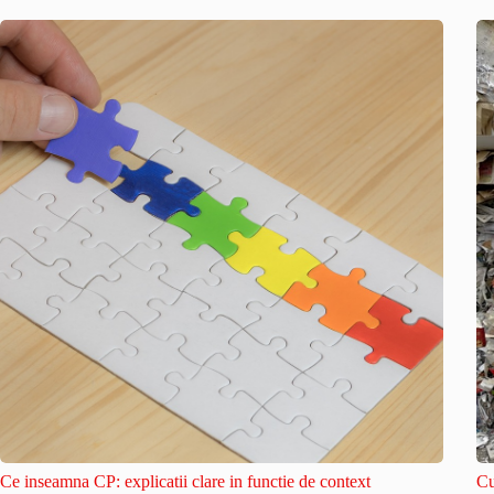
Ce inseamna CP: explicatii clare in functie de context
Cu