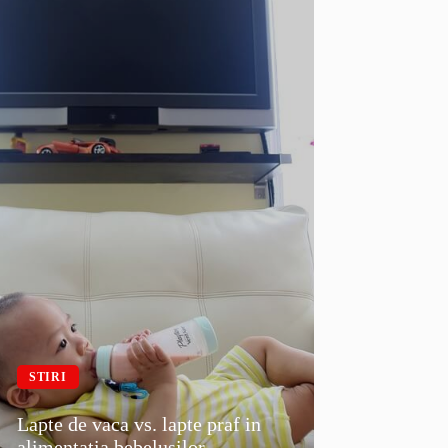
STIRI
Lapte de vaca vs. lapte praf in
alimentatia bebelusilor