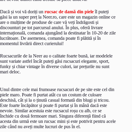
Dacă și voi vă doriți un
rucsac de damă din piele
îl puteți
găsi la un super preț la Neer.ro, care este un magazin online ce
are o mulțime de produse de care vă veți îndrăgosti și
discounturi pe tot parcursul anului. În plus, oferă livrare
internațională, comanda ajungând la destinatar în 10-20 de zile
lucrătoare. De asemenea, comanda poate fi plătită și în
momentul livrării direct curierului!
Rucsacurile de la Neer au o calitate foarte bună, iar modelele
sunt variate astfel încât puteți găsi rucsacuri elegante, sport,
funky și chiar vintage în diverse culori, iar prețurile nu sunt
mari deloc.
Unul dintre cele mai frumoase rucsacuri de pe site este cel din
piele maro. Poate fi purtat atât cu un costum de culoare
deschisă, cât și la o ținută casual formată din blugi și tricou.
Este foarte încăpător și poate fi purtat și în mână dacă este
nevoie. Similar acestuia este rucsacul roșu cu alb, ce se
închide cu două fermoare mari. Singura diferență fiind că
acesta din urmă este un rucsac mini și este potrivit pentru acele
zile când nu aveți multe lucruri de pus în el.