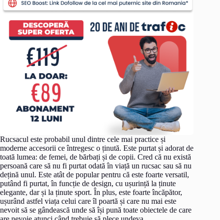
Rucsacul este probabil unul dintre cele mai practice și
moderne accesorii ce întregesc o ținută. Este purtat și adorat de
toată lumea: de femei, de bărbați și de copii. Cred că nu există
persoană care să nu fi purtat odată în viață un rucsac sau să nu
dețină unul. Este atât de popular pentru că este foarte versatil,
putând fi purtat, în funcție de design, cu ușurință la ținute
elegante, dar și la ținute sport. În plus, este foarte încăpător,
ușurând astfel viața celui care îl poartă și care nu mai este
nevoit să se gândească unde să își pună toate obiectele de care
are nevoie atunci când trebuie să plece undeva.