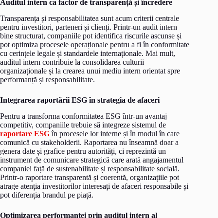
Auditul intern ca factor de transparență și încredere
Transparența și responsabilitatea sunt acum criterii centrale
pentru investitori, parteneri și clienți. Printr-un audit intern
bine structurat, companiile pot identifica riscurile ascunse și
pot optimiza procesele operaționale pentru a fi în conformitate
cu cerințele legale și standardele internaționale. Mai mult,
auditul intern contribuie la consolidarea culturii
organizaționale și la crearea unui mediu intern orientat spre
performanță și responsabilitate.
Integrarea raportării ESG în strategia de afaceri
Pentru a transforma conformitatea ESG într-un avantaj
competitiv, companiile trebuie să integreze sistemul de
raportare ESG
în procesele lor interne și în modul în care
comunică cu stakeholderii. Raportarea nu înseamnă doar a
genera date și grafice pentru autorități, ci reprezintă un
instrument de comunicare strategică care arată angajamentul
companiei față de sustenabilitate și responsabilitate socială.
Printr-o raportare transparentă și coerentă, organizațiile pot
atrage atenția investitorilor interesați de afaceri responsabile și
pot diferenția brandul pe piață.
Optimizarea performanței prin auditul intern al