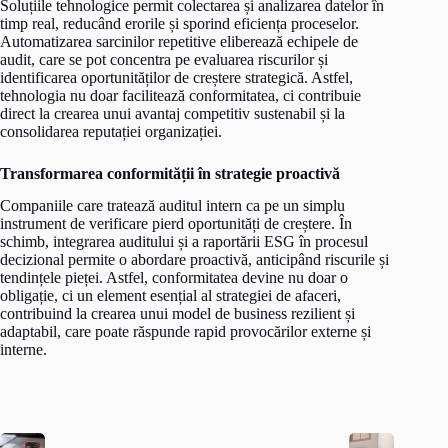
Soluțiile tehnologice permit colectarea și analizarea datelor în
timp real, reducând erorile și sporind eficiența proceselor.
Automatizarea sarcinilor repetitive eliberează echipele de
audit, care se pot concentra pe evaluarea riscurilor și
identificarea oportunităților de creștere strategică. Astfel,
tehnologia nu doar facilitează conformitatea, ci contribuie
direct la crearea unui avantaj competitiv sustenabil și la
consolidarea reputației organizației.
Transformarea conformității în strategie proactivă
Companiile care tratează auditul intern ca pe un simplu
instrument de verificare pierd oportunități de creștere. În
schimb, integrarea auditului și a raportării ESG în procesul
decizional permite o abordare proactivă, anticipând riscurile și
tendințele pieței. Astfel, conformitatea devine nu doar o
obligație, ci un element esențial al strategiei de afaceri,
contribuind la crearea unui model de business rezilient și
adaptabil, care poate răspunde rapid provocărilor externe și
interne.