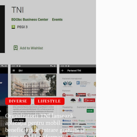
DIVERSE
LIFESTYLE
Organizatorii TNI lansează
aplicația pentru mobil:
beneficiezi de intrare gratuită și
acces rapid la informații!