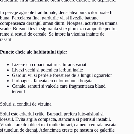
In peisaje agricole traditionale, densitatea bursucilor poate fi
buna. Parcelarea fina, gardurile vii si livezile batrane
compenseaza deranjul uman diurn. Noaptea, activitatea umana
scade. Bursucii ies in siguranta si exploreaza campurile pentru
rame si resturi de cereale. Se intorc la vizuina inainte de
rasarit.
Puncte cheie ale habitatului tipic:
Liziere cu copaci maturi si tufaris variat
Livezi vechi si poieni cu ierburi inalte
Garduri vii si perdele forestiere de-a lungul ogoarelor
Parloage si faneata cu entomofauna bogata
Canale, santuri si valcele care fragmenteaza bland
terenul
Soluri si conditii de vizuina
Solul este criteriul critic. Bursucii prefera luto-nisipul si
loessul. Evita argila compacta, stancaria si pietrisul instabil.
Vizuina are de obicei mai multe intrari, camera centrala uscata
si tuneluri de drenaj. Adancimea creste pe masura ce galeriile