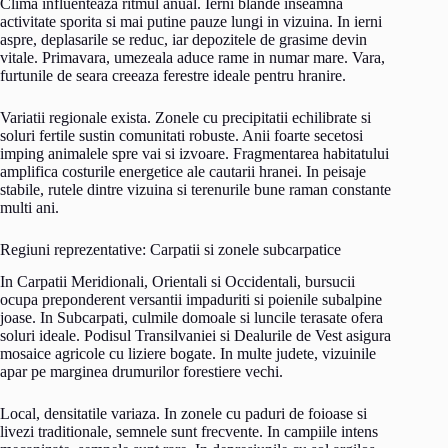
Clima influenteaza ritmul anual. Ierni blande inseamna
activitate sporita si mai putine pauze lungi in vizuina. In ierni
aspre, deplasarile se reduc, iar depozitele de grasime devin
vitale. Primavara, umezeala aduce rame in numar mare. Vara,
furtunile de seara creeaza ferestre ideale pentru hranire.
Variatii regionale exista. Zonele cu precipitatii echilibrate si
soluri fertile sustin comunitati robuste. Anii foarte secetosi
imping animalele spre vai si izvoare. Fragmentarea habitatului
amplifica costurile energetice ale cautarii hranei. In peisaje
stabile, rutele dintre vizuina si terenurile bune raman constante
multi ani.
Regiuni reprezentative: Carpatii si zonele subcarpatice
In Carpatii Meridionali, Orientali si Occidentali, bursucii
ocupa preponderent versantii impaduriti si poienile subalpine
joase. In Subcarpati, culmile domoale si luncile terasate ofera
soluri ideale. Podisul Transilvaniei si Dealurile de Vest asigura
mosaice agricole cu liziere bogate. In multe judete, vizuinile
apar pe marginea drumurilor forestiere vechi.
Local, densitatile variaza. In zonele cu paduri de foioase si
livezi traditionale, semnele sunt frecvente. In campiile intens