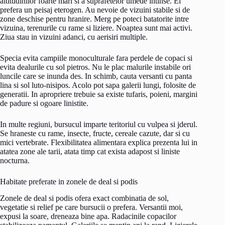
altitudinilor foarte mari si a suprafetelor umede intinse. Ei
prefera un peisaj eterogen. Au nevoie de vizuini stabile si de
zone deschise pentru hranire. Merg pe poteci batatorite intre
vizuina, terenurile cu rame si liziere. Noaptea sunt mai activi.
Ziua stau in vizuini adanci, cu aerisiri multiple.
Specia evita campiile monoculturale fara perdele de copaci si
evita dealurile cu sol pietros. Nu le plac malurile instabile ori
luncile care se inunda des. In schimb, cauta versanti cu panta
lina si sol luto-nisipos. Acolo pot sapa galerii lungi, folosite de
generatii. In apropriere trebuie sa existe tufaris, poieni, margini
de padure si ogoare linistite.
In multe regiuni, bursucul imparte teritoriul cu vulpea si jderul.
Se hraneste cu rame, insecte, fructe, cereale cazute, dar si cu
mici vertebrate. Flexibilitatea alimentara explica prezenta lui in
atatea zone ale tarii, atata timp cat exista adapost si liniste
nocturna.
Habitate preferate in zonele de deal si podis
Zonele de deal si podis ofera exact combinatia de sol,
vegetatie si relief pe care bursucii o prefera. Versantii moi,
expusi la soare, dreneaza bine apa. Radacinile copacilor