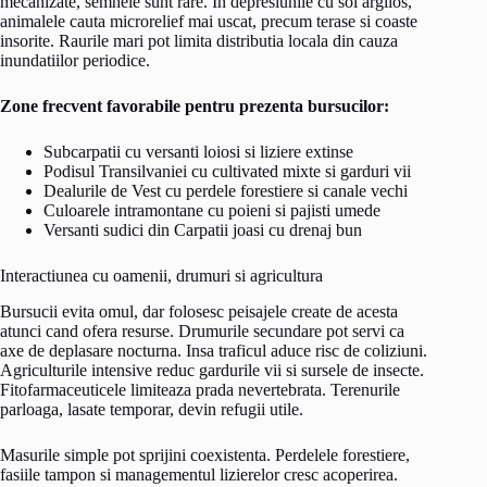
mecanizate, semnele sunt rare. In depresiunile cu sol argilos,
animalele cauta microrelief mai uscat, precum terase si coaste
insorite. Raurile mari pot limita distributia locala din cauza
inundatiilor periodice.
Zone frecvent favorabile pentru prezenta bursucilor:
Subcarpatii cu versanti loiosi si liziere extinse
Podisul Transilvaniei cu cultivated mixte si garduri vii
Dealurile de Vest cu perdele forestiere si canale vechi
Culoarele intramontane cu poieni si pajisti umede
Versanti sudici din Carpatii joasi cu drenaj bun
Interactiunea cu oamenii, drumuri si agricultura
Bursucii evita omul, dar folosesc peisajele create de acesta
atunci cand ofera resurse. Drumurile secundare pot servi ca
axe de deplasare nocturna. Insa traficul aduce risc de coliziuni.
Agriculturile intensive reduc gardurile vii si sursele de insecte.
Fitofarmaceuticele limiteaza prada nevertebrata. Terenurile
parloaga, lasate temporar, devin refugii utile.
Masurile simple pot sprijini coexistenta. Perdelele forestiere,
fasiile tampon si managementul lizierelor cresc acoperirea.