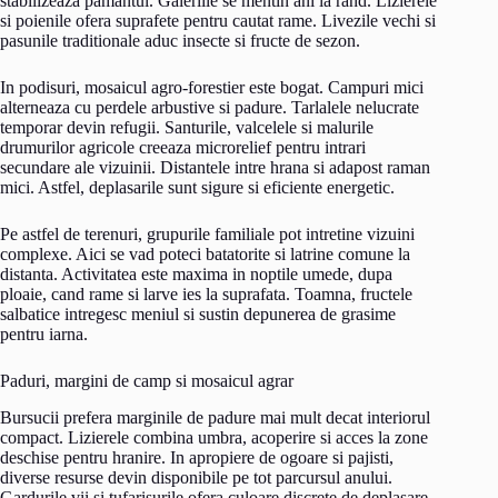
stabilizeaza pamantul. Galeriile se mentin ani la rand. Lizierele
si poienile ofera suprafete pentru cautat rame. Livezile vechi si
pasunile traditionale aduc insecte si fructe de sezon.
In podisuri, mosaicul agro-forestier este bogat. Campuri mici
alterneaza cu perdele arbustive si padure. Tarlalele nelucrate
temporar devin refugii. Santurile, valcelele si malurile
drumurilor agricole creeaza microrelief pentru intrari
secundare ale vizuinii. Distantele intre hrana si adapost raman
mici. Astfel, deplasarile sunt sigure si eficiente energetic.
Pe astfel de terenuri, grupurile familiale pot intretine vizuini
complexe. Aici se vad poteci batatorite si latrine comune la
distanta. Activitatea este maxima in noptile umede, dupa
ploaie, cand rame si larve ies la suprafata. Toamna, fructele
salbatice intregesc meniul si sustin depunerea de grasime
pentru iarna.
Paduri, margini de camp si mosaicul agrar
Bursucii prefera marginile de padure mai mult decat interiorul
compact. Lizierele combina umbra, acoperire si acces la zone
deschise pentru hranire. In apropiere de ogoare si pajisti,
diverse resurse devin disponibile pe tot parcursul anului.
Gardurile vii si tufarisurile ofera culoare discrete de deplasare.