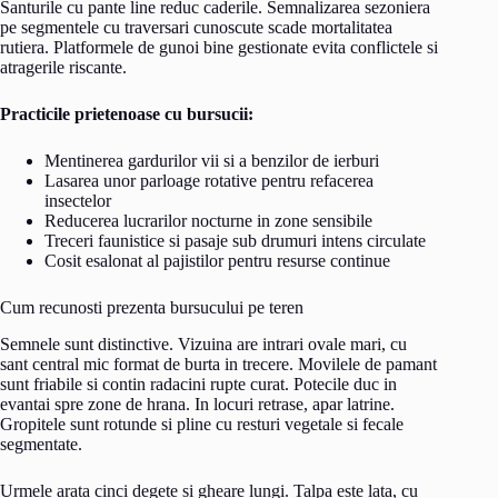
Santurile cu pante line reduc caderile. Semnalizarea sezoniera
pe segmentele cu traversari cunoscute scade mortalitatea
rutiera. Platformele de gunoi bine gestionate evita conflictele si
atragerile riscante.
Practicile prietenoase cu bursucii:
Mentinerea gardurilor vii si a benzilor de ierburi
Lasarea unor parloage rotative pentru refacerea
insectelor
Reducerea lucrarilor nocturne in zone sensibile
Treceri faunistice si pasaje sub drumuri intens circulate
Cosit esalonat al pajistilor pentru resurse continue
Cum recunosti prezenta bursucului pe teren
Semnele sunt distinctive. Vizuina are intrari ovale mari, cu
sant central mic format de burta in trecere. Movilele de pamant
sunt friabile si contin radacini rupte curat. Potecile duc in
evantai spre zone de hrana. In locuri retrase, apar latrine.
Gropitele sunt rotunde si pline cu resturi vegetale si fecale
segmentate.
Urmele arata cinci degete si gheare lungi. Talpa este lata, cu