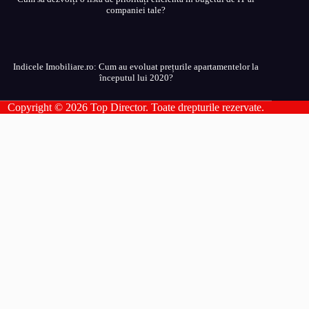
companiei tale?
Indicele Imobiliare.ro: Cum au evoluat prețurile apartamentelor la
începutul lui 2020?
Copyright © 2026 Top Director. Toate drepturile rezervate.
Top Director
Pagini
Contact
Publicatii Partenere
Politica de confidentialitate
Politica de utilizare cookies
Sitemap
Categorii articole
Auto
Capital
Diverse
Energie Verde