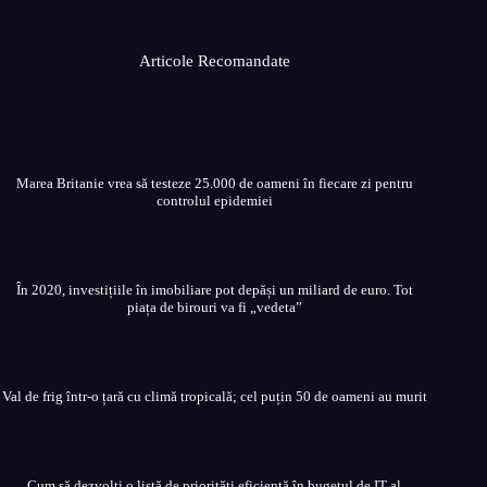
Articole Recomandate
Marea Britanie vrea să testeze 25.000 de oameni în fiecare zi pentru
controlul epidemiei
În 2020, investițiile în imobiliare pot depăși un miliard de euro. Tot
piața de birouri va fi „vedeta”
Val de frig într-o țară cu climă tropicală; cel puțin 50 de oameni au murit
Cum să dezvolți o listă de priorități eficientă în bugetul de IT al