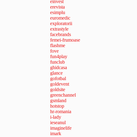
einvest
erevista
esimplu
euromedic
exploratorii
extrastyle
facebrands
femei-frumoase
flashme
fove
fun4play
funclub
ghidcasa
glance
gofotbal
goldevent
goldsite
greenchannel
gsmland
hotstop
hr-romania
i-lady
ieseanul
imaginelife
imark