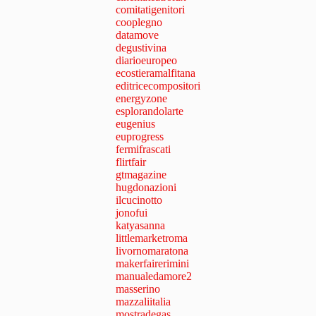
comitatigenitori
cooplegno
datamove
degustivina
diarioeuropeo
ecostieramalfitana
editricecompositori
energyzone
esplorandolarte
eugenius
euprogress
fermifrascati
flirtfair
gtmagazine
hugdonazioni
ilcucinotto
jonofui
katyasanna
littlemarketroma
livornomaratona
makerfairerimini
manualedamore2
masserino
mazzaliitalia
mostradegas