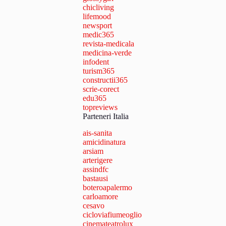
chicliving
lifemood
newsport
medic365
revista-medicala
medicina-verde
infodent
turism365
constructii365
scrie-corect
edu365
topreviews
Parteneri Italia
ais-sanita
amicidinatura
arsiam
arterigere
assindfc
bastausi
boteroapalermo
carloamore
cesavo
cicloviafiumeoglio
cinemateatrolux