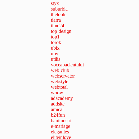
styx
suburbia
thelook
tiarra
time24
top-design
top1
torok
ubix
uby
utilis
voceapacientului
web-club
webservator
webstyle
webtotal
woow
adacademy
addsite
amical
b24fun
baniinostri
e-mariage
elegantes
eliteinlove