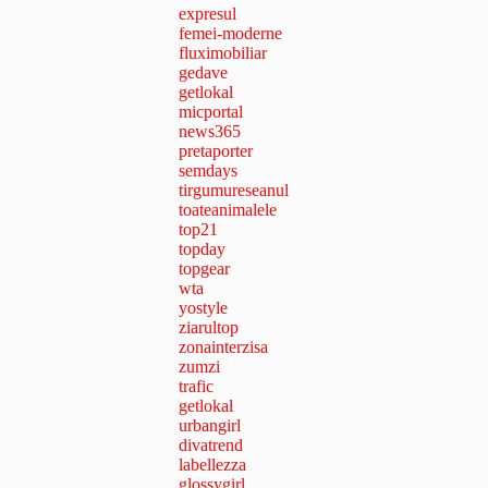
expresul
femei-moderne
fluximobiliar
gedave
getlokal
micportal
news365
pretaporter
semdays
tirgumureseanul
toateanimalele
top21
topday
topgear
wta
yostyle
ziarultop
zonainterzisa
zumzi
trafic
getlokal
urbangirl
divatrend
labellezza
glossygirl