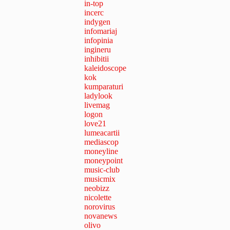
in-top
incerc
indygen
infomariaj
infopinia
ingineru
inhibitii
kaleidoscope
kok
kumparaturi
ladylook
livemag
logon
love21
lumeacartii
mediascop
moneyline
moneypoint
music-club
musicmix
neobizz
nicolette
norovirus
novanews
olivo