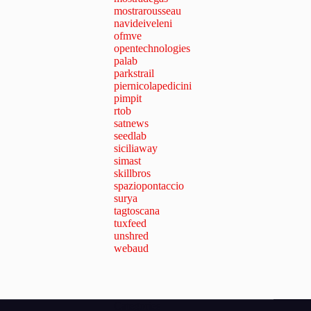
mostrarousseau
navideiveleni
ofmve
opentechnologies
palab
parkstrail
piernicolapedicini
pimpit
rtob
satnews
seedlab
siciliaway
simast
skillbros
spaziopontaccio
surya
tagtoscana
tuxfeed
unshred
webaud
Categories