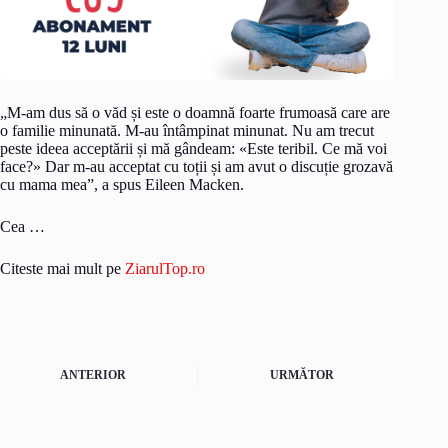
„M-am dus să o văd și este o doamnă foarte frumoasă care are
o familie minunată. M-au întâmpinat minunat. Nu am trecut
peste ideea acceptării și mă gândeam: «Este teribil. Ce mă voi
face?» Dar m-au acceptat cu toții și am avut o discuție grozavă
cu mama mea”, a spus Eileen Macken.
Cea …
Citeste mai mult pe
ZiarulTop.ro
ANTERIOR
URMĂTOR