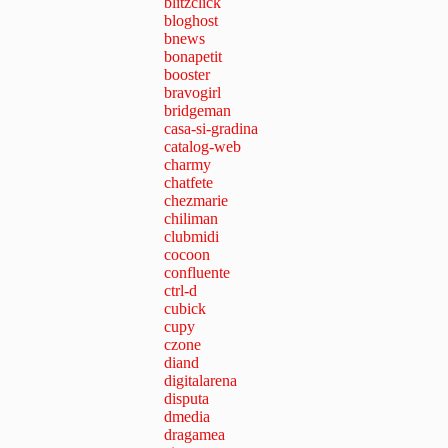
blitzclick
bloghost
bnews
bonapetit
booster
bravogirl
bridgeman
casa-si-gradina
catalog-web
charmy
chatfete
chezmarie
chiliman
clubmidi
cocoon
confluente
ctrl-d
cubick
cupy
czone
diand
digitalarena
disputa
dmedia
dragamea