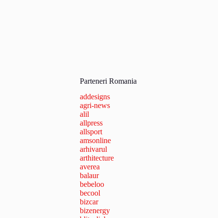
Parteneri Romania
addesigns
agri-news
alil
allpress
allsport
amsonline
arhivarul
arthitecture
averea
balaur
bebeloo
becool
bizcar
bizenergy