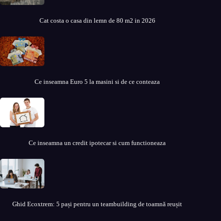
Cat costa o casa din lemn de 80 m2 in 2026
Ce inseamna Euro 5 la masini si de ce conteaza
Ce inseamna un credit ipotecar si cum functioneaza
Ghid Ecoxtrem: 5 pași pentru un teambuilding de toamnă reușit