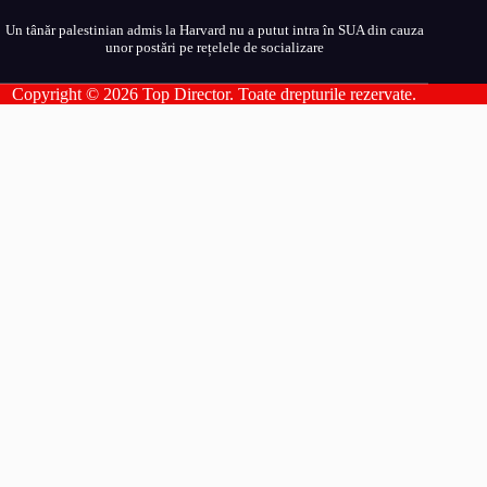
Un tânăr palestinian admis la Harvard nu a putut intra în SUA din cauza
unor postări pe rețelele de socializare
Copyright © 2026 Top Director. Toate drepturile rezervate.
Parteneri Romania
addesigns
agri-news
alil
allpress
allsport
amsonline
arhivarul
arthitecture
averea
balaur
bebeloo
becool
bizcar
bizenergy