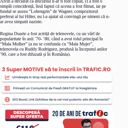
Alvin a declarat că discursul n-ar fi fost copiat, ci a fost o
simplă coincidență, însă faptul că acesta a fost filmat, iar pe
fundal se auzea “Lohengrin” de Wagner, compozitorul
preferat al lui Hilter, nu l-a ajutat să convingă pe nimeni că n-
ar avea simpatii naziste.
Regina Duarte a fost actriță de telenovele, cu un vârf de
popularitate în anii ʼ70- ʼ80, când a avut rolul principal în
“Mala Mulher” (a nu se confunda cu “Mala Mujer”,
telenovela cu Ruddy Rodriguez, produsă la începutul anilor
ʼ90, care a fost difuzată și în România).