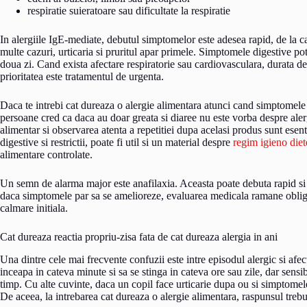
respiratie suieratoare sau dificultate la respiratie
In alergiile IgE-mediate, debutul simptomelor este adesea rapid, de la 
multe cazuri, urticaria si pruritul apar primele. Simptomele digestive pot
doua zi. Cand exista afectare respiratorie sau cardiovasculara, durata d
prioritatea este tratamentul de urgenta.
Daca te intrebi cat dureaza o alergie alimentara atunci cand simptomele 
persoane cred ca daca au doar greata si diaree nu este vorba despre alergi
alimentar si observarea atenta a repetitiei dupa acelasi produs sunt esent
digestive si restrictii, poate fi util si un material despre
regim igieno diet
alimentare controlate.
Un semn de alarma major este anafilaxia. Aceasta poate debuta rapid si 
daca simptomele par sa se amelioreze, evaluarea medicala ramane obliga
calmare initiala.
Cat dureaza reactia propriu-zisa fata de cat dureaza alergia in ani
Una dintre cele mai frecvente confuzii este intre episodul alergic si afe
inceapa in cateva minute si sa se stinga in cateva ore sau zile, dar sens
timp. Cu alte cuvinte, daca un copil face urticarie dupa ou si simptomele
De aceea, la intrebarea cat dureaza o alergie alimentara, raspunsul trebu