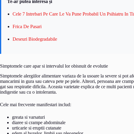
Te-ar putea interesa și
Cele 7 Intrebari Pe Care Le Va Pune Probabil Un Psihiatru In T
Frica De Pasari
Deseuri Biodegradabile
Simptomele care apar si intervalul lor obisnuit de evolutie
Simptomele alergiilor alimentare variaza de la usoare la severe si pot a
mancarimi in gura sau cateva pete pe piele. Alteori, persoana are crampe
gat sau respiratie dificila. Aceasta varietate explica de ce multi pacient
indigestie sau cu o intoleranta.
Cele mai frecvente manifestari includ:
greata si varsaturi
diaree si crampe abdominale
urticarie si eruptii cutanate
edem al buzelor, limbii sau pleoapelor