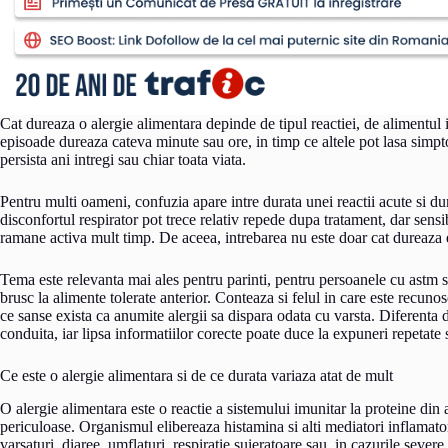
Cat dureaza o alergie alimentara depinde de tipul reactiei, de alimentul 
episoade dureaza cateva minute sau ore, in timp ce altele pot lasa simpto
persista ani intregi sau chiar toata viata.
Pentru multi oameni, confuzia apare intre durata unei reactii acute si dur
disconfortul respirator pot trece relativ repede dupa tratament, dar sens
ramane activa mult timp. De aceea, intrebarea nu este doar cat dureaza ep
Tema este relevanta mai ales pentru parinti, pentru persoanele cu astm sau
brusc la alimente tolerate anterior. Conteaza si felul in care este recun
ce sanse exista ca anumite alergii sa dispara odata cu varsta. Diferenta
conduita, iar lipsa informatiilor corecte poate duce la expuneri repetate 
Ce este o alergie alimentara si de ce durata variaza atat de mult
O alergie alimentara este o reactie a sistemului imunitar la proteine di
periculoase. Organismul elibereaza histamina si alti mediatori inflamatori
varsaturi, diaree, umflaturi, respiratie suieratoare sau, in cazurile sever