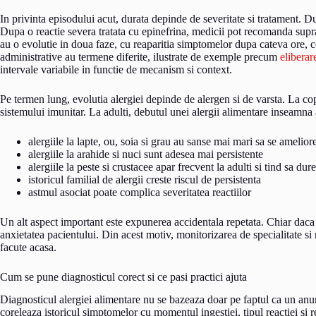
In privinta episodului acut, durata depinde de severitate si tratament. 
Dupa o reactie severa tratata cu epinefrina, medicii pot recomanda supr
au o evolutie in doua faze, cu reaparitia simptomelor dupa cateva ore, 
administrative au termene diferite, ilustrate de exemple precum
eliberar
intervale variabile in functie de mecanism si context.
Pe termen lung, evolutia alergiei depinde de alergen si de varsta. La cop
sistemului imunitar. La adulti, debutul unei alergii alimentare inseamna
alergiile la lapte, ou, soia si grau au sanse mai mari sa se amelior
alergiile la arahide si nuci sunt adesea mai persistente
alergiile la peste si crustacee apar frecvent la adulti si tind sa dur
istoricul familial de alergii creste riscul de persistenta
astmul asociat poate complica severitatea reactiilor
Un alt aspect important este expunerea accidentala repetata. Chiar daca
anxietatea pacientului. Din acest motiv, monitorizarea de specialitate si
facute acasa.
Cum se pune diagnosticul corect si ce pasi practici ajuta
Diagnosticul alergiei alimentare nu se bazeaza doar pe faptul ca un anu
coreleaza istoricul simptomelor cu momentul ingestiei, tipul reactiei si r