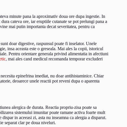
cateva minute pana la aproximativ doua ore dupa ingestie. In
 dura cateva ore, iar eruptiile cutanate se pot prelungi pana a
evine mai putin importanta decat severitatea, pentru ca
sunt doar digestive, raspunsul poate fi inselator. Unele
e, insa aceasta este o greseala. Mai ales la copii, istoricul
iale. Pentru orientare generala privind alimentatia in afectiuni
etic
, mai ales cand medicul recomanda temporar excluderi
necesita epinefrina imediat, nu doar antihistaminice. Chiar
torie, deoarece unele reactii pot reveni dupa o aparenta
ctiunea alergica de durata. Reactia propriu-zisa poate sa
ibilizarea sistemului imunitar poate ramane activa foarte mult
 dispar in aceeasi zi, asta nu inseamna ca alergia a disparut.
ie separat clar pe doua niveluri.