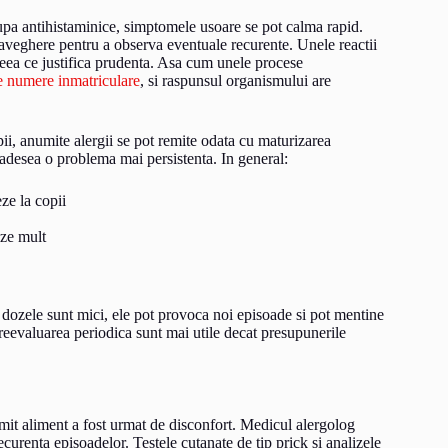
Dupa antihistaminice, simptomele usoare se pot calma rapid.
aveghere pentru a observa eventuale recurente. Unele reactii
ceea ce justifica prudenta. Asa cum unele procese
e numere inmatriculare
, si raspunsul organismului are
ii, anumite alergii se pot remite odata cu maturizarea
 adesea o problema mai persistenta. In general:
eze la copii
eze mult
 dozele sunt mici, ele pot provoca noi episoade si pot mentine
 reevaluarea periodica sunt mai utile decat presupunerile
mit aliment a fost urmat de disconfort. Medicul alergolog
ecurenta episoadelor. Testele cutanate de tip prick si analizele