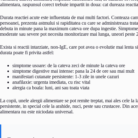
alimentara, raspunsul corect trebuie impartit in doua: cat dureaza reactia
Durata reactiei acute este influentata de mai multi factori. Conteaza can
persoanei, prezenta astmului si rapiditatea cu care se administreaza trat
debuta in minute pana la maximum cateva ore dupa ingestie. Simptomele 
moderate sau severe pot necesita monitorizare mai lunga, uneori peste 
Exista si reactii intarziate, non-IgE, care pot avea o evolutie mai lenta 
durata poate fi privita astfel:
simptome usoare: de la cateva zeci de minute la cateva ore
simptome digestive mai intense: pana la 24 de ore sau mai mult
manifestari cutanate persistente: 1-3 zile in unele cazuri
anafilaxie: urgenta imediata, cu risc vital
alergia ca boala: luni, ani sau toata viata
La copii, unele alergii alimentare se pot remite treptat, mai ales cele la la
persistente, in special cele la arahide, nuci, peste sau crustacee. Din ac
alimentara nu este niciodata universal.