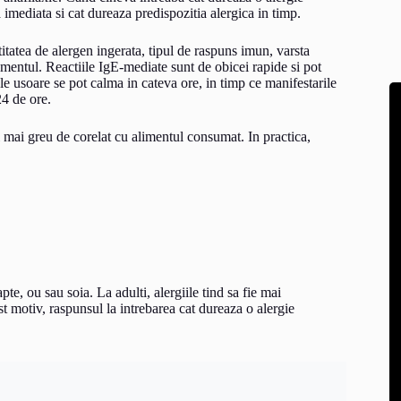
 imediata si cat dureaza predispozitia alergica in timp.
titatea de alergen ingerata, tipul de raspuns imun, varsta
amentul. Reactiile IgE-mediate sunt de obicei rapide si pot
usoare se pot calma in cateva ore, in timp ce manifestarile
24 de ore.
si mai greu de corelat cu alimentul consumat. In practica,
pte, ou sau soia. La adulti, alergiile tind sa fie mai
est motiv, raspunsul la intrebarea cat dureaza o alergie