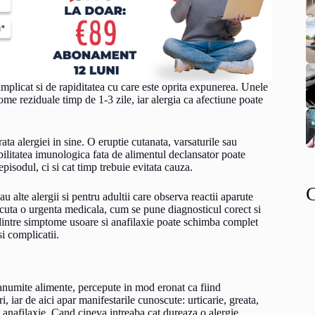
implicat si de rapiditatea cu care este oprita expunerea. Unele
me reziduale timp de 1-3 zile, iar alergia ca afectiune poate
ata alergiei in sine. O eruptie cutanata, varsaturile sau
ibilitatea imunologica fata de alimentul declansator poate
isodul, ci si cat timp trebuie evitata cauza.
 alte alergii si pentru adultii care observa reactii aparute
oscuta o urgenta medicala, cum se pune diagnosticul corect si
 dintre simptome usoare si anafilaxie poate schimba complet
si complicatii.
n anumite alimente, percepute in mod eronat ca fiind
, iar de aici apar manifestarile cunoscute: urticarie, greata,
e, anafilaxie. Cand cineva intreaba cat dureaza o alergie