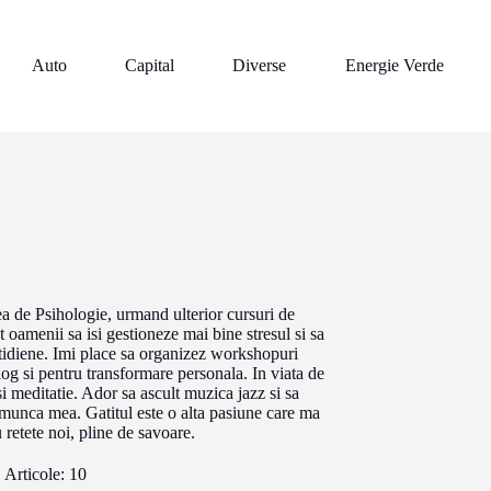
Auto
Capital
Diverse
Energie Verde
 de Psihologie, urmand ulterior cursuri de
t oamenii sa isi gestioneze mai bine stresul si sa
cotidiene. Imi place sa organizez workshopuri
log si pentru transformare personala. In viata de
 si meditatie. Ador sa ascult muzica jazz si sa
u munca mea. Gatitul este o alta pasiune care ma
retete noi, pline de savoare.
Articole: 10