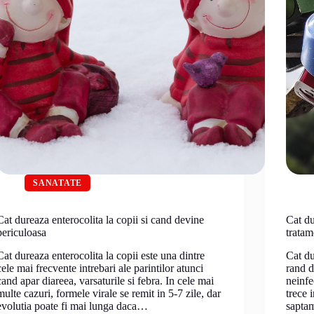
SANATATE
Cat dureaza enterocolita la copii si cand devine
Cat du
periculoasa
tratam
Cat dureaza enterocolita la copii este una dintre
Cat du
cele mai frecvente intrebari ale parintilor atunci
rand d
cand apar diareea, varsaturile si febra. In cele mai
neinfe
multe cazuri, formele virale se remit in 5-7 zile, dar
trece 
evolutia poate fi mai lunga daca…
sapta