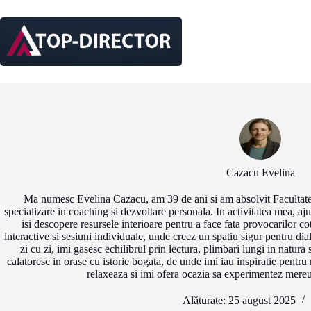
Sari
la
conținut
Cazacu Evelina
Ma numesc Evelina Cazacu, am 39 de ani si am absolvit Facultatea
specializare in coaching si dezvoltare personala. In activitatea mea, aju
isi descopere resursele interioare pentru a face fata provocarilor 
interactive si sesiuni individuale, unde creez un spatiu sigur pentru dia
zi cu zi, imi gasesc echilibrul prin lectura, plimbari lungi in natura
calatoresc in orase cu istorie bogata, de unde imi iau inspiratie pentr
relaxeaza si imi ofera ocazia sa experimentez mereu 
Alăturate: 25 august 2025