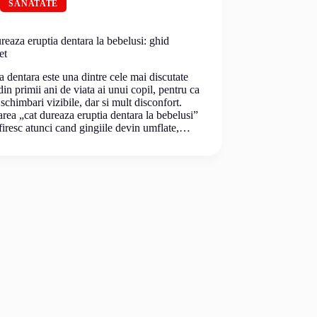
SANATATE
reaza eruptia dentara la bebelusi: ghid
et
a dentara este una dintre cele mai discutate
din primii ani de viata ai unui copil, pentru ca
schimbari vizibile, dar si mult disconfort.
area „cat dureaza eruptia dentara la bebelusi”
firesc atunci cand gingiile devin umflate,…