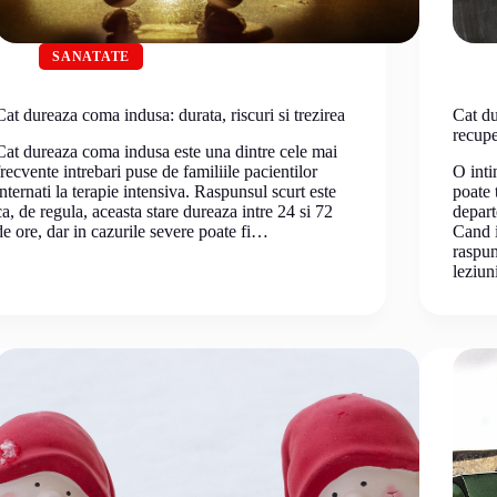
SANATATE
Cat dureaza coma indusa: durata, riscuri si trezirea
Cat du
recupe
Cat dureaza coma indusa este una dintre cele mai
frecvente intrebari puse de familiile pacientilor
O inti
internati la terapie intensiva. Raspunsul scurt este
poate 
ca, de regula, aceasta stare dureaza intre 24 si 72
depart
de ore, dar in cazurile severe poate fi…
Cand i
raspun
leziun