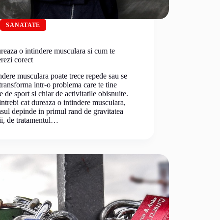
SANATATE
reaza o intindere musculara si cum te
rezi corect
ndere musculara poate trece repede sau se
transforma intr-o problema care te tine
e de sport si chiar de activitatile obisnuite.
ntrebi cat dureaza o intindere musculara,
sul depinde in primul rand de gravitatea
ii, de tratamentul…