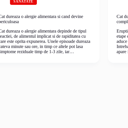
SANATATE
Cat dureaza o alergie alimentara si cand devine
Cat du
periculoasa
compl
Cat dureaza o alergie alimentara depinde de tipul
Erupti
reactiei, de alimentul implicat si de rapiditatea cu
etape 
care este oprita expunerea. Unele episoade dureaza
aduce 
cateva minute sau ore, in timp ce altele pot lasa
Intreb
simptome reziduale timp de 1-3 zile, iar…
apare 