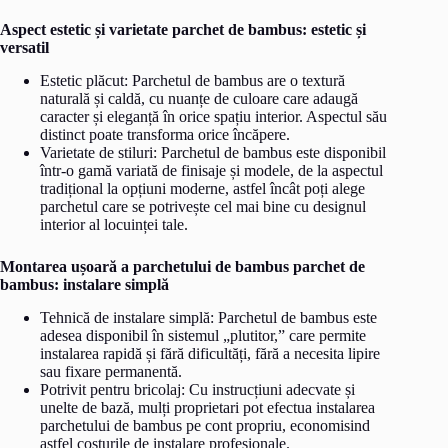
Aspect estetic și varietate parchet de bambus: estetic și
versatil
Estetic plăcut: Parchetul de bambus are o textură
naturală și caldă, cu nuanțe de culoare care adaugă
caracter și eleganță în orice spațiu interior. Aspectul său
distinct poate transforma orice încăpere.
Varietate de stiluri: Parchetul de bambus este disponibil
într-o gamă variată de finisaje și modele, de la aspectul
tradițional la opțiuni moderne, astfel încât poți alege
parchetul care se potrivește cel mai bine cu designul
interior al locuinței tale.
Montarea ușoară a parchetului de bambus parchet de
bambus: instalare simplă
Tehnică de instalare simplă: Parchetul de bambus este
adesea disponibil în sistemul „plutitor,” care permite
instalarea rapidă și fără dificultăți, fără a necesita lipire
sau fixare permanentă.
Potrivit pentru bricolaj: Cu instrucțiuni adecvate și
unelte de bază, mulți proprietari pot efectua instalarea
parchetului de bambus pe cont propriu, economisind
astfel costurile de instalare profesionale.