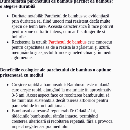
Durabilitatea parchetului de bambus parchet de bambus:
o alegere durabilă
Duritate notabilă: Parchetul de bambus se evidențiază
prin duritatea sa, fiind uneori mai rezistent decât multe
specii de lemn tare. Această caracteristică îl face potrivit
pentru zone cu trafic intens, cum ar fi sufrageriile și
holurile.
Rezistența la uzură:
Parchetul de bambus
este cunoscut
pentru capacitatea sa de a rezista la zgârieturi și uzură,
menținându-și aspectul frumos și neted chiar și în medii
aglomerate.
Beneficiile ecologice ale parchetului de bambus o opțiune
prietenoasă cu mediul
Creștere rapidă a bambusului: Bambusul este o plantă
care crește rapid, ajungând la maturitate în aproximativ
3-5 ani. Acest aspect face ca recoltarea bambusului să
fie mult mai sustenabilă decât tăierea arborilor pentru
parchetul de lemn tradițional.
Bambusul ca resursă regenerabilă: Odată tăiat,
rădăcinile bambusului rămân intacte, permițând
creșterea ulterioară și recoltarea repetată, fără a provoca
impact negativ asupra mediului.