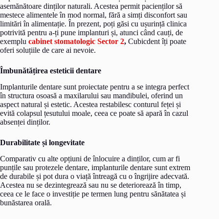
asemănătoare dinților naturali. Acestea permit pacienților să
mestece alimentele în mod normal, fără a simți disconfort sau
limitări în alimentație. În prezent, poți găsi cu ușurință clinica
potrivită pentru a-ți pune implanturi și, atunci când cauți, de
exemplu
cabinet stomatologic Sector 2
,
Cubicdent îți poate
oferi soluțiile de care ai nevoie.
Îmbunătățirea esteticii dentare
Implanturile dentare sunt proiectate pentru a se integra perfect
în structura osoasă a maxilarului sau mandibulei, oferind un
aspect natural și estetic. Acestea restabilesc conturul feței și
evită colapsul țesutului moale, ceea ce poate să apară în cazul
absenței dinților.
Durabilitate și longevitate
Comparativ cu alte opțiuni de înlocuire a dinților, cum ar fi
punțile sau protezele dentare, implanturile dentare sunt extrem
de durabile și pot dura o viață întreagă cu o îngrijire adecvată.
Acestea nu se dezintegrează sau nu se deteriorează în timp,
ceea ce le face o investiție pe termen lung pentru sănătatea și
bunăstarea orală.