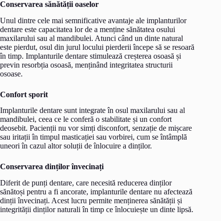
Conservarea sănătății oaselor
Unul dintre cele mai semnificative avantaje ale implanturilor
dentare este capacitatea lor de a menține sănătatea osului
maxilarului sau al mandibulei. Atunci când un dinte natural
este pierdut, osul din jurul locului pierderii începe să se resoară
în timp. Implanturile dentare stimulează creșterea osoasă și
previn resorbția osoasă, menținând integritatea structurii
osoase.
Confort sporit
Implanturile dentare sunt integrate în osul maxilarului sau al
mandibulei, ceea ce le conferă o stabilitate și un confort
deosebit. Pacienții nu vor simți disconfort, senzație de mișcare
sau iritații în timpul masticației sau vorbirei, cum se întâmplă
uneori în cazul altor soluții de înlocuire a dinților.
Conservarea dinților învecinați
Diferit de punți dentare, care necesită reducerea dinților
sănătoși pentru a fi ancorate, implanturile dentare nu afectează
dinții învecinați. Acest lucru permite menținerea sănătății și
integrității dinților naturali în timp ce înlocuiește un dinte lipsă.