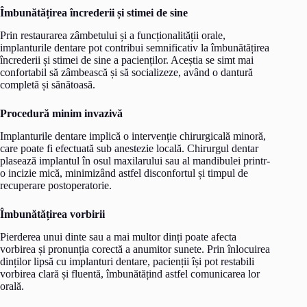
Îmbunătățirea încrederii și stimei de sine
Prin restaurarea zâmbetului și a funcționalității orale,
implanturile dentare pot contribui semnificativ la îmbunătățirea
încrederii și stimei de sine a pacienților. Aceștia se simt mai
confortabil să zâmbească și să socializeze, având o dantură
completă și sănătoasă.
Procedură minim invazivă
Implanturile dentare implică o intervenție chirurgicală minoră,
care poate fi efectuată sub anestezie locală. Chirurgul dentar
plasează implantul în osul maxilarului sau al mandibulei printr-
o incizie mică, minimizând astfel disconfortul și timpul de
recuperare postoperatorie.
Îmbunătățirea vorbirii
Pierderea unui dinte sau a mai multor dinți poate afecta
vorbirea și pronunția corectă a anumitor sunete. Prin înlocuirea
dinților lipsă cu implanturi dentare, pacienții își pot restabili
vorbirea clară și fluentă, îmbunătățind astfel comunicarea lor
orală.