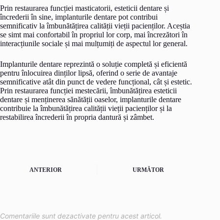
Prin restaurarea funcției masticatorii, esteticii dentare și
încrederii în sine, implanturile dentare pot contribui
semnificativ la îmbunătățirea calității vieții pacienților. Aceștia
se simt mai confortabil în propriul lor corp, mai încrezători în
interacțiunile sociale și mai mulțumiți de aspectul lor general.
Implanturile dentare reprezintă o soluție completă și eficientă
pentru înlocuirea dinților lipsă, oferind o serie de avantaje
semnificative atât din punct de vedere funcțional, cât și estetic.
Prin restaurarea funcției mestecării, îmbunătățirea esteticii
dentare și menținerea sănătății oaselor, implanturile dentare
contribuie la îmbunătățirea calității vieții pacienților și la
restabilirea încrederii în propria dantură și zâmbet.
ANTERIOR
URMĂTOR
Comentariile sunt dezactivate pentru acest articol.