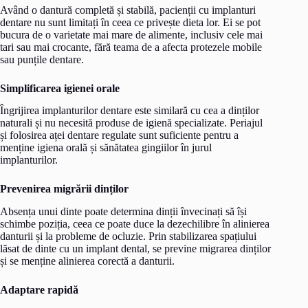
Având o dantură completă și stabilă, pacienții cu implanturi
dentare nu sunt limitați în ceea ce privește dieta lor. Ei se pot
bucura de o varietate mai mare de alimente, inclusiv cele mai
tari sau mai crocante, fără teama de a afecta protezele mobile
sau punțile dentare.
Simplificarea igienei orale
Îngrijirea implanturilor dentare este similară cu cea a dinților
naturali și nu necesită produse de igienă specializate. Periajul
și folosirea aței dentare regulate sunt suficiente pentru a
menține igiena orală și sănătatea gingiilor în jurul
implanturilor.
Prevenirea migrării dinților
Absența unui dinte poate determina dinții învecinați să își
schimbe poziția, ceea ce poate duce la dezechilibre în alinierea
danturii și la probleme de ocluzie. Prin stabilizarea spațiului
lăsat de dinte cu un implant dental, se previne migrarea dinților
și se menține alinierea corectă a danturii.
Adaptare rapidă