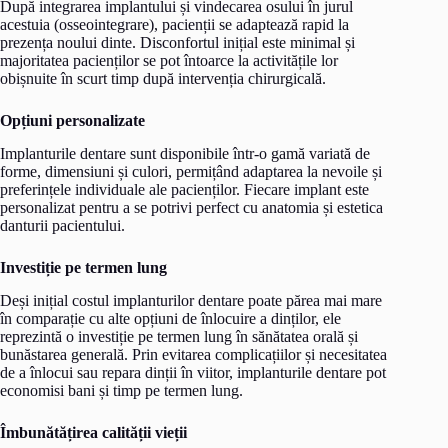
După integrarea implantului și vindecarea osului în jurul
acestuia (osseointegrare), pacienții se adaptează rapid la
prezența noului dinte. Disconfortul inițial este minimal și
majoritatea pacienților se pot întoarce la activitățile lor
obișnuite în scurt timp după intervenția chirurgicală.
Opțiuni personalizate
Implanturile dentare sunt disponibile într-o gamă variată de
forme, dimensiuni și culori, permițând adaptarea la nevoile și
preferințele individuale ale pacienților. Fiecare implant este
personalizat pentru a se potrivi perfect cu anatomia și estetica
danturii pacientului.
Investiție pe termen lung
Deși inițial costul implanturilor dentare poate părea mai mare
în comparație cu alte opțiuni de înlocuire a dinților, ele
reprezintă o investiție pe termen lung în sănătatea orală și
bunăstarea generală. Prin evitarea complicațiilor și necesitatea
de a înlocui sau repara dinții în viitor, implanturile dentare pot
economisi bani și timp pe termen lung.
Îmbunătățirea calității vieții