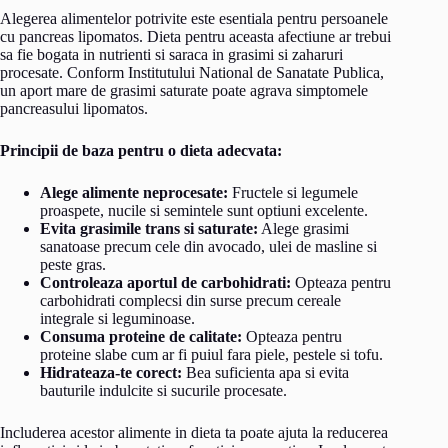
Alegerea alimentelor potrivite este esentiala pentru persoanele
cu pancreas lipomatos. Dieta pentru aceasta afectiune ar trebui
sa fie bogata in nutrienti si saraca in grasimi si zaharuri
procesate. Conform Institutului National de Sanatate Publica,
un aport mare de grasimi saturate poate agrava simptomele
pancreasului lipomatos.
Principii de baza pentru o dieta adecvata:
Alege alimente neprocesate:
Fructele si legumele
proaspete, nucile si semintele sunt optiuni excelente.
Evita grasimile trans si saturate:
Alege grasimi
sanatoase precum cele din avocado, ulei de masline si
peste gras.
Controleaza aportul de carbohidrati:
Opteaza pentru
carbohidrati complecsi din surse precum cereale
integrale si leguminoase.
Consuma proteine de calitate:
Opteaza pentru
proteine slabe cum ar fi puiul fara piele, pestele si tofu.
Hidrateaza-te corect:
Bea suficienta apa si evita
bauturile indulcite si sucurile procesate.
Includerea acestor alimente in dieta ta poate ajuta la reducerea