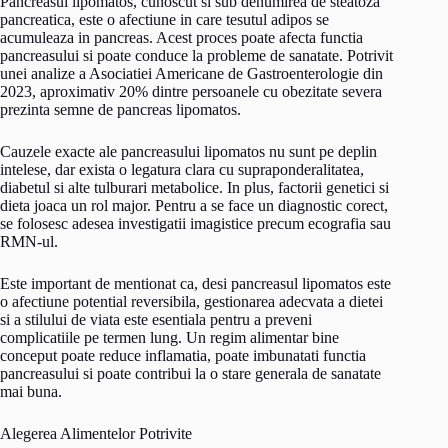
Pancreasul lipomatos, cunoscut si sub denumirea de steatoza
pancreatica, este o afectiune in care tesutul adipos se
acumuleaza in pancreas. Acest proces poate afecta functia
pancreasului si poate conduce la probleme de sanatate. Potrivit
unei analize a Asociatiei Americane de Gastroenterologie din
2023, aproximativ 20% dintre persoanele cu obezitate severa
prezinta semne de pancreas lipomatos.
Cauzele exacte ale pancreasului lipomatos nu sunt pe deplin
intelese, dar exista o legatura clara cu supraponderalitatea,
diabetul si alte tulburari metabolice. In plus, factorii genetici si
dieta joaca un rol major. Pentru a se face un diagnostic corect,
se folosesc adesea investigatii imagistice precum ecografia sau
RMN-ul.
Este important de mentionat ca, desi pancreasul lipomatos este
o afectiune potential reversibila, gestionarea adecvata a dietei
si a stilului de viata este esentiala pentru a preveni
complicatiile pe termen lung. Un regim alimentar bine
conceput poate reduce inflamatia, poate imbunatati functia
pancreasului si poate contribui la o stare generala de sanatate
mai buna.
Alegerea Alimentelor Potrivite