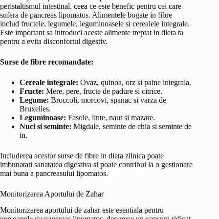
peristaltismul intestinal, ceea ce este benefic pentru cei care
sufera de pancreas lipomatos. Alimentele bogate in fibre
includ fructele, legumele, leguminoasele si cerealele integrale.
Este important sa introduci aceste alimente treptat in dieta ta
pentru a evita disconfortul digestiv.
Surse de fibre recomandate:
Cereale integrale:
Ovaz, quinoa, orz si paine integrala.
Fructe:
Mere, pere, fructe de padure si citrice.
Legume:
Broccoli, morcovi, spanac si varza de
Bruxelles.
Leguminoase:
Fasole, linte, naut si mazare.
Nuci si seminte:
Migdale, seminte de chia si seminte de
in.
Includerea acestor surse de fibre in dieta zilnica poate
imbunatati sanatatea digestiva si poate contribui la o gestionare
mai buna a pancreasului lipomatos.
Monitorizarea Aportului de Zahar
Monitorizarea aportului de zahar este esentiala pentru
persoanele cu pancreas lipomatos, deoarece un consum ridicat