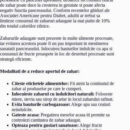
de zahar poate duce la cresterea in greutate si poate afecta
negativ functia pancreasului. Conform recentelor ghiduri ale
Asociatiei Americane pentru Diabet, adultii ar trebui sa
limiteze consumul de zaharuri adaugate la mai putin de 10%
din totalul caloriilor zilnice.
Zaharurile adaugate sunt prezente in multe alimente procesate,
iar evitarea acestora poate fi un pas important in mentinerea
sanatatii pancreasului. Inlocuirea bauturilor indulcite cu apa si
consumul de fructe proaspete in loc de deserturi procesate sunt
strategii eficiente.
Modalitati de a reduce aportul de zahar:
Citeste etichetele alimentelor:
Fii atent la continutul de
zahar al produselor pe care le cumperi.
Inlocuieste zaharul cu indulcitori naturali:
Foloseste
miere, stevia sau sirop de artar in locul zaharului rafinat.
Evita bauturile carbogazoase:
Alege apa sau ceaiuri
neindulcite.
Gateste acasa:
Pregatirea meselor acasa iti permite sa
controlezi cantitatea de zahar adaugat.
Opteaza pentru gustari sanatoase:
Alege fructe