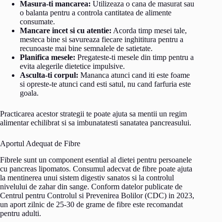
Masura-ti mancarea:
Utilizeaza o cana de masurat sau
o balanta pentru a controla cantitatea de alimente
consumate.
Mancare incet si cu atentie:
Acorda timp mesei tale,
mesteca bine si savureaza fiecare inghititura pentru a
recunoaste mai bine semnalele de satietate.
Planifica mesele:
Pregateste-ti mesele din timp pentru a
evita alegerile dietetice impulsive.
Asculta-ti corpul:
Mananca atunci cand iti este foame
si opreste-te atunci cand esti satul, nu cand farfuria este
goala.
Practicarea acestor strategii te poate ajuta sa mentii un regim
alimentar echilibrat si sa imbunatatesti sanatatea pancreasului.
Aportul Adequat de Fibre
Fibrele sunt un component esential al dietei pentru persoanele
cu pancreas lipomatos. Consumul adecvat de fibre poate ajuta
la mentinerea unui sistem digestiv sanatos si la controlul
nivelului de zahar din sange. Conform datelor publicate de
Centrul pentru Controlul si Prevenirea Bolilor (CDC) in 2023,
un aport zilnic de 25-30 de grame de fibre este recomandat
pentru adulti.