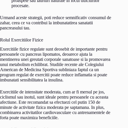
proaspete sau iaurturi naturale in locul dulciurilor
procesate.
Urmand aceste strategii, poti reduce semnificativ consumul de
zahar, ceea ce va contribui la imbunatatirea sanatatii
pancreasului tau.
Rolul Exercitiilor Fizice
Exercitiile fizice regulate sunt deosebit de importante pentru
persoanele cu pancreas lipomatos, deoarece ajuta la
mentinerea unei greutati corporale sanatoase si la promovarea
unui metabolism echilibrat. Studiile recente ale Colegiului
American de Medicina Sportiva subliniaza faptul ca un
program regulat de exercitii poate reduce inflamatia si poate
imbunatati sensibilitatea la insulina.
Exercitiile de intensitate moderata, cum ar fi mersul pe jos,
ciclismul sau inotul, sunt ideale pentru persoanele cu aceasta
afectiune. Este recomandat sa efectuezi cel putin 150 de
minute de activitate fizica moderata pe saptamana. In plus,
combinarea activitatilor cardiovasculare cu antrenamentele de
forta poate maximiza beneficiile.