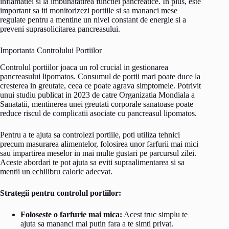
inflamatiei si la imbunatatirea functiei pancreatice. In plus, este
important sa iti monitorizezi portiile si sa mananci mese
regulate pentru a mentine un nivel constant de energie si a
preveni suprasolicitarea pancreasului.
Importanta Controlului Portiilor
Controlul portiilor joaca un rol crucial in gestionarea
pancreasului lipomatos. Consumul de portii mari poate duce la
cresterea in greutate, ceea ce poate agrava simptomele. Potrivit
unui studiu publicat in 2023 de catre Organizatia Mondiala a
Sanatatii, mentinerea unei greutati corporale sanatoase poate
reduce riscul de complicatii asociate cu pancreasul lipomatos.
Pentru a te ajuta sa controlezi portiile, poti utiliza tehnici
precum masurarea alimentelor, folosirea unor farfurii mai mici
sau impartirea meselor in mai multe gustari pe parcursul zilei.
Aceste abordari te pot ajuta sa eviti supraalimentarea si sa
mentii un echilibru caloric adecvat.
Strategii pentru controlul portiilor:
Foloseste o farfurie mai mica:
Acest truc simplu te
ajuta sa mananci mai putin fara a te simti privat.