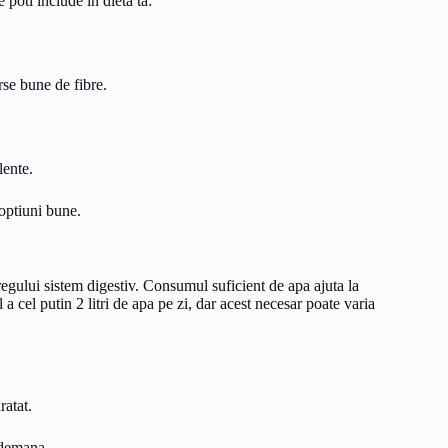
 poti include in dieta ta:
rse bune de fibre.
lente.
 optiuni bune.
tregului sistem digestiv. Consumul suficient de apa ajuta la
a cel putin 2 litri de apa pe zi, dar acest necesar poate varia
ratat.
ndemana.