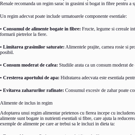
Renale recomanda un regim sarac in grasimi si bogat in fibre pentru a spr
Un regim adecvat poate include urmatoarele componente esentiale:
• Consumul de alimente bogate in fibre:
Fructe, legume si cereale inte
formarii pietrelor la fiere.
• Limitarea grasimilor saturate:
Alimentele prajite, carnea rosie si pro
posibil.
• Consum moderat de cafea:
Studiile arata ca un consum moderat de caf
• Cresterea aportului de apa:
Hidratarea adecvata este esentiala pentr
• Evitarea zaharurilor rafinate:
Consumul excesiv de zahar poate contr
Alimente de inclus in regim
Adoptarea unui regim alimentar prietenos cu fierea incepe cu includerea 
alimente sunt bogate in nutrienti esentiali si fibre, care ajuta la reducere
exemple de alimente pe care ar trebui sa le incluzi in dieta ta: