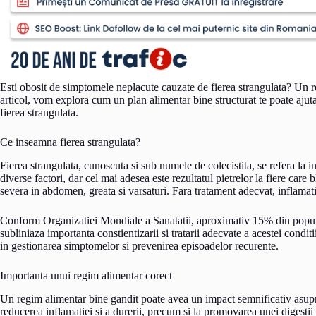
Esti obosit de simptomele neplacute cauzate de fierea strangulata? Un re
articol, vom explora cum un plan alimentar bine structurat te poate ajuta
fierea strangulata.
Ce inseamna fierea strangulata?
Fierea strangulata, cunoscuta si sub numele de colecistita, se refera la i
diverse factori, dar cel mai adesea este rezultatul pietrelor la fiere care
severa in abdomen, greata si varsaturi. Fara tratament adecvat, inflamat
Conform Organizatiei Mondiale a Sanatatii, aproximativ 15% din populat
subliniaza importanta constientizarii si tratarii adecvate a acestei cond
in gestionarea simptomelor si prevenirea episoadelor recurente.
Importanta unui regim alimentar corect
Un regim alimentar bine gandit poate avea un impact semnificativ asupra s
reducerea inflamatiei si a durerii, precum si la promovarea unei digestii 