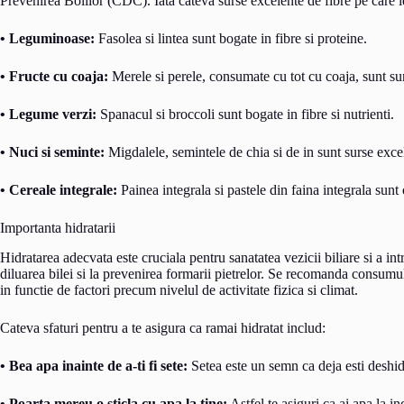
Prevenirea Bolilor (CDC). Iata cateva surse excelente de fibre pe care le
• Leguminoase:
Fasolea si lintea sunt bogate in fibre si proteine.
• Fructe cu coaja:
Merele si perele, consumate cu tot cu coaja, sunt su
• Legume verzi:
Spanacul si broccoli sunt bogate in fibre si nutrienti.
• Nuci si seminte:
Migdalele, semintele de chia si de in sunt surse exce
• Cereale integrale:
Painea integrala si pastele din faina integrala sunt
Importanta hidratarii
Hidratarea adecvata este cruciala pentru sanatatea vezicii biliare si a in
diluarea bilei si la prevenirea formarii pietrelor. Se recomanda consumul 
in functie de factori precum nivelul de activitate fizica si climat.
Cateva sfaturi pentru a te asigura ca ramai hidratat includ:
• Bea apa inainte de a-ti fi sete:
Setea este un semn ca deja esti deshid
• Poarta mereu o sticla cu apa la tine:
Astfel te asiguri ca ai apa la i