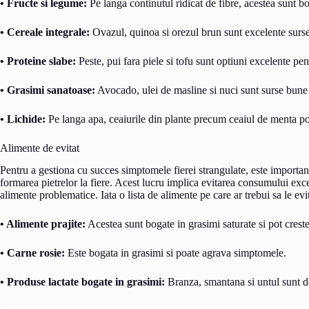
• Fructe si legume:
Pe langa continutul ridicat de fibre, acestea sunt bo
• Cereale integrale:
Ovazul, quinoa si orezul brun sunt excelente surse
• Proteine slabe:
Peste, pui fara piele si tofu sunt optiuni excelente pe
• Grasimi sanatoase:
Avocado, ulei de masline si nuci sunt surse bune 
• Lichide:
Pe langa apa, ceaiurile din plante precum ceaiul de menta po
Alimente de evitat
Pentru a gestiona cu succes simptomele fierei strangulate, este important
formarea pietrelor la fiere. Acest lucru implica evitarea consumului exces
alimente problematice. Iata o lista de alimente pe care ar trebui sa le evit
• Alimente prajite:
Acestea sunt bogate in grasimi saturate si pot creste r
• Carne rosie:
Este bogata in grasimi si poate agrava simptomele.
• Produse lactate bogate in grasimi:
Branza, smantana si untul sunt de