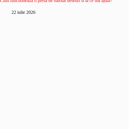
Cum functioneaza o presa de balotat deseuri si la ce ma ajuta?
22 iulie 2026