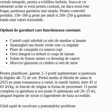
cereale integrale, pentru a echilibra farfuria. Joaca-te cu
elemente acide si verzi pentru contrast, iar daca sosul este
bogat, pastreaza garnitura mai simpla. Pentru controlul
portiilor, 150–180 g peste per adult si 200–250 g garnitura
totala sunt valori rezonabile.
Optiuni de garnituri care functioneaza constant:
Cartofi copti zdrobiti cu ulei de masline si lamaie
Sparanghel sau fasole verde sote cu migdale
Piure de conopida cu usturoi copt
Orez integral cu ierburi si coaja de lamaie
Salata de frunze amare cu dressing de capere
Morcovi glazurati cu cimbru si otet de mere
Pentru planificare, gateste 2–3 portii suplimentare si pastreaza
la frigider 48–72 de ore. Pretul mediu al fileului de salau in
2025 pe piata romaneasca a variat, in marile lanturi, intre 45 si
65 lei/kg, in functie de origine si forma de prezentare. O portie
completa cu garnitura si sos poate fi optimizata sub 20–25 lei,
alegand legume de sezon si ingrediente de baza accesibile.
Ghid rapid de rezolvare a potentialelor probleme