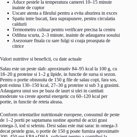
Aduce pestele la temperatura camerei 10–15 minute
inainte de cuptor
Uscare atenta a fileului pentru a evita aburirea in exces
Spatiu intre bucati, fara suprapunere, pentru circulatia
caldurii
Termometru culinar pentru verificare precisa la centru
Odihna scurta, 2–3 minute, inainte de adaugarea sosului
Asezonare finala cu sare fulgi si coaja proaspata de
citrice
Valori nutritive si beneficii, cu date actuale
Salau este un peste slab: aproximativ 84–95 kcal la 100 g, cu
18–20 g proteine si 1–2 g lipide, in functie de sursa si sezon.
Pentru o portie obisnuita de 150 g file de salau copt, fara sos,
poti estima 130–150 kcal, 27–30 g proteine si sub 3 g grasimi.
Adaugarea unui sos pe baza de iaurt si ulei in cantitati
moderate va creste aportul energetic cu 60–120 kcal per
portie, in functie de reteta aleasa.
Conform orientarilor nutritionale europene, consumul de peste
de 1–2 portii pe saptamana sustine aportul de acizi grasi
omega-3, iod si seleniu. Desi salau este mai sarac in omega-3
decat pestele gras, o portie de 150 g poate furniza aproximativ
300–450 mg EPA+DHA, suficient pentru a contribui la