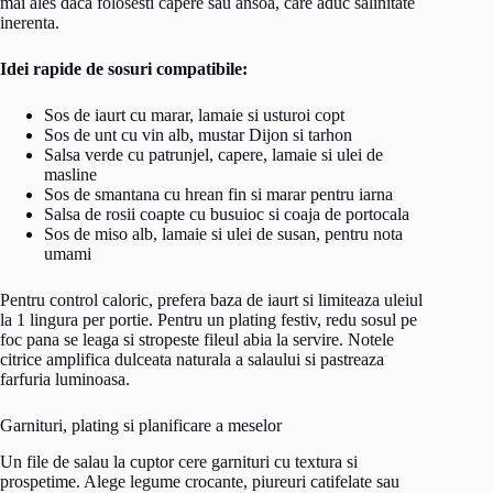
mai ales daca folosesti capere sau ansoa, care aduc salinitate
inerenta.
Idei rapide de sosuri compatibile:
Sos de iaurt cu marar, lamaie si usturoi copt
Sos de unt cu vin alb, mustar Dijon si tarhon
Salsa verde cu patrunjel, capere, lamaie si ulei de
masline
Sos de smantana cu hrean fin si marar pentru iarna
Salsa de rosii coapte cu busuioc si coaja de portocala
Sos de miso alb, lamaie si ulei de susan, pentru nota
umami
Pentru control caloric, prefera baza de iaurt si limiteaza uleiul
la 1 lingura per portie. Pentru un plating festiv, redu sosul pe
foc pana se leaga si stropeste fileul abia la servire. Notele
citrice amplifica dulceata naturala a salaului si pastreaza
farfuria luminoasa.
Garnituri, plating si planificare a meselor
Un file de salau la cuptor cere garnituri cu textura si
prospetime. Alege legume crocante, piureuri catifelate sau