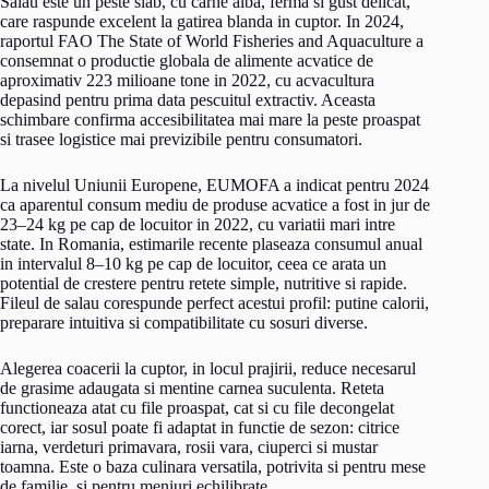
Salau este un peste slab, cu carne alba, ferma si gust delicat,
care raspunde excelent la gatirea blanda in cuptor. In 2024,
raportul FAO The State of World Fisheries and Aquaculture a
consemnat o productie globala de alimente acvatice de
aproximativ 223 milioane tone in 2022, cu acvacultura
depasind pentru prima data pescuitul extractiv. Aceasta
schimbare confirma accesibilitatea mai mare la peste proaspat
si trasee logistice mai previzibile pentru consumatori.
La nivelul Uniunii Europene, EUMOFA a indicat pentru 2024
ca aparentul consum mediu de produse acvatice a fost in jur de
23–24 kg pe cap de locuitor in 2022, cu variatii mari intre
state. In Romania, estimarile recente plaseaza consumul anual
in intervalul 8–10 kg pe cap de locuitor, ceea ce arata un
potential de crestere pentru retete simple, nutritive si rapide.
Fileul de salau corespunde perfect acestui profil: putine calorii,
preparare intuitiva si compatibilitate cu sosuri diverse.
Alegerea coacerii la cuptor, in locul prajirii, reduce necesarul
de grasime adaugata si mentine carnea suculenta. Reteta
functioneaza atat cu file proaspat, cat si cu file decongelat
corect, iar sosul poate fi adaptat in functie de sezon: citrice
iarna, verdeturi primavara, rosii vara, ciuperci si mustar
toamna. Este o baza culinara versatila, potrivita si pentru mese
de familie, si pentru meniuri echilibrate.