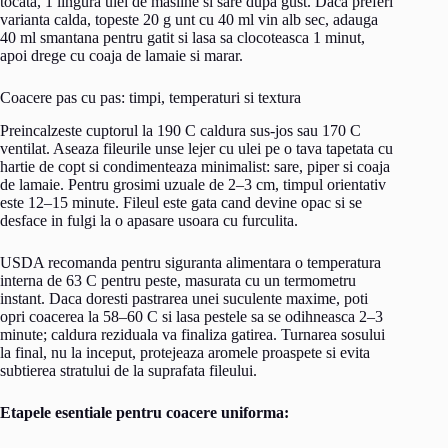
tocata, 1 lingura ulei de masline si sare dupa gust. Daca preferi
varianta calda, topeste 20 g unt cu 40 ml vin alb sec, adauga
40 ml smantana pentru gatit si lasa sa clocoteasca 1 minut,
apoi drege cu coaja de lamaie si marar.
Coacere pas cu pas: timpi, temperaturi si textura
Preincalzeste cuptorul la 190 C caldura sus-jos sau 170 C
ventilat. Aseaza fileurile unse lejer cu ulei pe o tava tapetata cu
hartie de copt si condimenteaza minimalist: sare, piper si coaja
de lamaie. Pentru grosimi uzuale de 2–3 cm, timpul orientativ
este 12–15 minute. Fileul este gata cand devine opac si se
desface in fulgi la o apasare usoara cu furculita.
USDA recomanda pentru siguranta alimentara o temperatura
interna de 63 C pentru peste, masurata cu un termometru
instant. Daca doresti pastrarea unei suculente maxime, poti
opri coacerea la 58–60 C si lasa pestele sa se odihneasca 2–3
minute; caldura reziduala va finaliza gatirea. Turnarea sosului
la final, nu la inceput, protejeaza aromele proaspete si evita
subtierea stratului de la suprafata fileului.
Etapele esentiale pentru coacere uniforma: