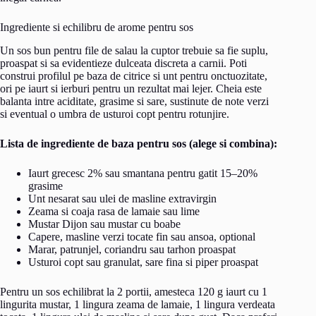
Ingrediente si echilibru de arome pentru sos
Un sos bun pentru file de salau la cuptor trebuie sa fie suplu,
proaspat si sa evidentieze dulceata discreta a carnii. Poti
construi profilul pe baza de citrice si unt pentru onctuozitate,
ori pe iaurt si ierburi pentru un rezultat mai lejer. Cheia este
balanta intre aciditate, grasime si sare, sustinute de note verzi
si eventual o umbra de usturoi copt pentru rotunjire.
Lista de ingrediente de baza pentru sos (alege si combina):
Iaurt grecesc 2% sau smantana pentru gatit 15–20%
grasime
Unt nesarat sau ulei de masline extravirgin
Zeama si coaja rasa de lamaie sau lime
Mustar Dijon sau mustar cu boabe
Capere, masline verzi tocate fin sau ansoa, optional
Marar, patrunjel, coriandru sau tarhon proaspat
Usturoi copt sau granulat, sare fina si piper proaspat
Pentru un sos echilibrat la 2 portii, amesteca 120 g iaurt cu 1
lingurita mustar, 1 lingura zeama de lamaie, 1 lingura verdeata