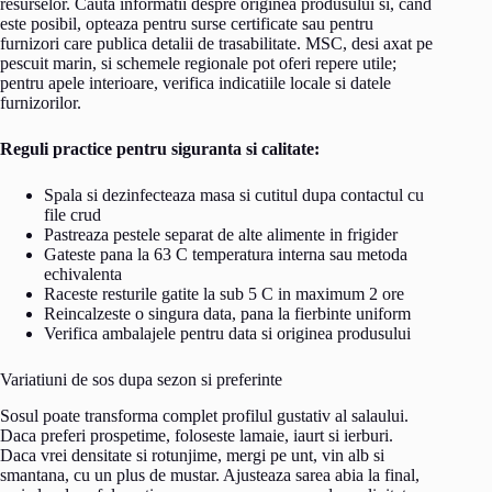
resurselor. Cauta informatii despre originea produsului si, cand
este posibil, opteaza pentru surse certificate sau pentru
furnizori care publica detalii de trasabilitate. MSC, desi axat pe
pescuit marin, si schemele regionale pot oferi repere utile;
pentru apele interioare, verifica indicatiile locale si datele
furnizorilor.
Reguli practice pentru siguranta si calitate:
Spala si dezinfecteaza masa si cutitul dupa contactul cu
file crud
Pastreaza pestele separat de alte alimente in frigider
Gateste pana la 63 C temperatura interna sau metoda
echivalenta
Raceste resturile gatite la sub 5 C in maximum 2 ore
Reincalzeste o singura data, pana la fierbinte uniform
Verifica ambalajele pentru data si originea produsului
Variatiuni de sos dupa sezon si preferinte
Sosul poate transforma complet profilul gustativ al salaului.
Daca preferi prospetime, foloseste lamaie, iaurt si ierburi.
Daca vrei densitate si rotunjime, mergi pe unt, vin alb si
smantana, cu un plus de mustar. Ajusteaza sarea abia la final,