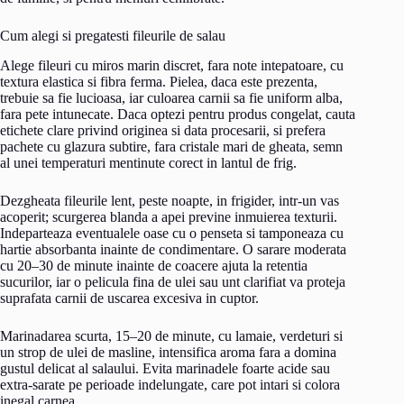
Cum alegi si pregatesti fileurile de salau
Alege fileuri cu miros marin discret, fara note intepatoare, cu
textura elastica si fibra ferma. Pielea, daca este prezenta,
trebuie sa fie lucioasa, iar culoarea carnii sa fie uniform alba,
fara pete intunecate. Daca optezi pentru produs congelat, cauta
etichete clare privind originea si data procesarii, si prefera
pachete cu glazura subtire, fara cristale mari de gheata, semn
al unei temperaturi mentinute corect in lantul de frig.
Dezgheata fileurile lent, peste noapte, in frigider, intr-un vas
acoperit; scurgerea blanda a apei previne inmuierea texturii.
Indeparteaza eventualele oase cu o penseta si tamponeaza cu
hartie absorbanta inainte de condimentare. O sarare moderata
cu 20–30 de minute inainte de coacere ajuta la retentia
sucurilor, iar o pelicula fina de ulei sau unt clarifiat va proteja
suprafata carnii de uscarea excesiva in cuptor.
Marinadarea scurta, 15–20 de minute, cu lamaie, verdeturi si
un strop de ulei de masline, intensifica aroma fara a domina
gustul delicat al salaului. Evita marinadele foarte acide sau
extra-sarate pe perioade indelungate, care pot intari si colora
inegal carnea.