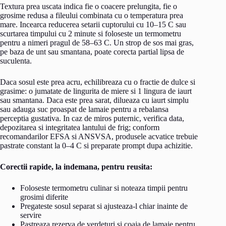
Textura prea uscata indica fie o coacere prelungita, fie o
grosime redusa a fileului combinata cu o temperatura prea
mare. Incearca reducerea setarii cuptorului cu 10–15 C sau
scurtarea timpului cu 2 minute si foloseste un termometru
pentru a nimeri pragul de 58–63 C. Un strop de sos mai gras,
pe baza de unt sau smantana, poate corecta partial lipsa de
suculenta.
Daca sosul este prea acru, echilibreaza cu o fractie de dulce si
grasime: o jumatate de lingurita de miere si 1 lingura de iaurt
sau smantana. Daca este prea sarat, dilueaza cu iaurt simplu
sau adauga suc proaspat de lamaie pentru a rebalansa
perceptia gustativa. In caz de miros puternic, verifica data,
depozitarea si integritatea lantului de frig; conform
recomandarilor EFSA si ANSVSA, produsele acvatice trebuie
pastrate constant la 0–4 C si preparate prompt dupa achizitie.
Corectii rapide, la indemana, pentru reusita:
Foloseste termometru culinar si noteaza timpii pentru
grosimi diferite
Pregateste sosul separat si ajusteaza-l chiar inainte de
servire
Pastreaza rezerva de verdeturi si coaja de lamaie pentru