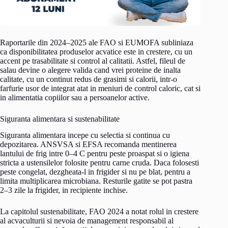
Raportarile din 2024–2025 ale FAO si EUMOFA subliniaza
ca disponibilitatea produselor acvatice este in crestere, cu un
accent pe trasabilitate si control al calitatii. Astfel, fileul de
salau devine o alegere valida cand vrei proteine de inalta
calitate, cu un continut redus de grasimi si calorii, intr-o
farfurie usor de integrat atat in meniuri de control caloric, cat si
in alimentatia copiilor sau a persoanelor active.
Siguranta alimentara si sustenabilitate
Siguranta alimentara incepe cu selectia si continua cu
depozitarea. ANSVSA si EFSA recomanda mentinerea
lantului de frig intre 0–4 C pentru peste proaspat si o igiena
stricta a ustensilelor folosite pentru carne cruda. Daca folosesti
peste congelat, dezgheata-l in frigider si nu pe blat, pentru a
limita multiplicarea microbiana. Resturile gatite se pot pastra
2–3 zile la frigider, in recipiente inchise.
La capitolul sustenabilitate, FAO 2024 a notat rolul in crestere
al acvaculturii si nevoia de management responsabil al