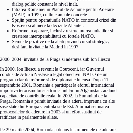
dialog politic constant la nivel inalt.
Intrarea Romaniei in Planul de Actiune pentru Aderare
(MAP) in 1999, cu tinte anuale concrete.
Sprijin pentru operatiunile NATO in contextul crizei din
Kosovo si aliniere la deciziile Aliantei.
Reforme in aparare, inclusiv restructurarea unitatilor si
cresterea interoperabilitatii cu fortele NATO.
Semnale pozitive de la aliati privind cursul strategic,
desi fara invitatie la Madrid in 1997.
2000–2004: invitatia de la Praga si aderarea sub Ion Iliescu
In 2000, Ion Iliescu a revenit la Cotroceni, iar Guvernul
condus de Adrian Nastase a legat obiectivul NATO de un
program clar de reforme si de diplomatie intensa. Dupa 11
septembrie 2001, Romania a participat la efortul international
impotriva terorismului si a trimis militari in Afganistan, aratand
capacitate de contributie reala. In 2002, la Summitul de la
Praga, Romania a primit invitatia de a adera, impreuna cu alte
sase state din Europa Centrala si de Est. A urmat semnarea
protocoalelor de aderare in 2003 si un efort sustinut de
ratificare in parlamentele aliate.
Pe 29 martie 2004, Romania a depus instrumentele de aderare