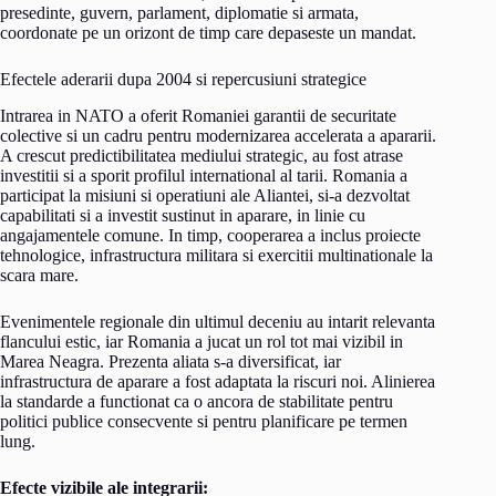
presedinte, guvern, parlament, diplomatie si armata,
coordonate pe un orizont de timp care depaseste un mandat.
Efectele aderarii dupa 2004 si repercusiuni strategice
Intrarea in NATO a oferit Romaniei garantii de securitate
colective si un cadru pentru modernizarea accelerata a apararii.
A crescut predictibilitatea mediului strategic, au fost atrase
investitii si a sporit profilul international al tarii. Romania a
participat la misiuni si operatiuni ale Aliantei, si-a dezvoltat
capabilitati si a investit sustinut in aparare, in linie cu
angajamentele comune. In timp, cooperarea a inclus proiecte
tehnologice, infrastructura militara si exercitii multinationale la
scara mare.
Evenimentele regionale din ultimul deceniu au intarit relevanta
flancului estic, iar Romania a jucat un rol tot mai vizibil in
Marea Neagra. Prezenta aliata s-a diversificat, iar
infrastructura de aparare a fost adaptata la riscuri noi. Alinierea
la standarde a functionat ca o ancora de stabilitate pentru
politici publice consecvente si pentru planificare pe termen
lung.
Efecte vizibile ale integrarii: