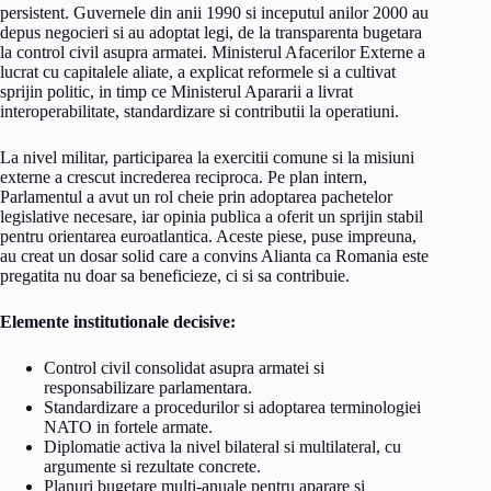
persistent. Guvernele din anii 1990 si inceputul anilor 2000 au
depus negocieri si au adoptat legi, de la transparenta bugetara
la control civil asupra armatei. Ministerul Afacerilor Externe a
lucrat cu capitalele aliate, a explicat reformele si a cultivat
sprijin politic, in timp ce Ministerul Apararii a livrat
interoperabilitate, standardizare si contributii la operatiuni.
La nivel militar, participarea la exercitii comune si la misiuni
externe a crescut increderea reciproca. Pe plan intern,
Parlamentul a avut un rol cheie prin adoptarea pachetelor
legislative necesare, iar opinia publica a oferit un sprijin stabil
pentru orientarea euroatlantica. Aceste piese, puse impreuna,
au creat un dosar solid care a convins Alianta ca Romania este
pregatita nu doar sa beneficieze, ci si sa contribuie.
Elemente institutionale decisive:
Control civil consolidat asupra armatei si
responsabilizare parlamentara.
Standardizare a procedurilor si adoptarea terminologiei
NATO in fortele armate.
Diplomatie activa la nivel bilateral si multilateral, cu
argumente si rezultate concrete.
Planuri bugetare multi-anuale pentru aparare si