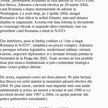
Tehnic, presedintele Romaniei in ziua aderarii la NATO a fost
Ion Iliescu. Aderarea a devenit efectiva pe 29 martie 2004,
cand Romania a depus instrumentele de aderare la
Washington. La scurt timp, pe 2 aprilie 2004, steagul
Romaniei a fost ridicat la sediul Aliantei, marcand intrarea
deplina in organizatie. Aceasta este data folosita in documente
si cronologii oficiale si raspunde direct intrebarii: cine era
presedinte cand Romania a intrat in NATO.
Dar intrebarea, pusa in limbaj cotidian ca “cine a bagat
Romania in NATO”, simplifica un proces complex. Aderarea
a presupus reforme legislative, modernizari militare, misiuni
externe, negocieri diplomatice si o invitatie formala primita la
Summitul de la Praga din 2002. Toate acestea au fost posibile
doar prin munca institutionala si prin continuitate strategica
intre cicluri politice diferite.
De aceea, raspunsul corect are doua planuri. Pe plan factual,
Ion Iliescu era seful statului la momentul aderarii efective din
2004. Pe plan istoric, meritele sunt impartite intre mai multe
administratii si actori, iar traseul a inceput in anii 1990 si s-a
accelerat decisiv intre 1997 si 2004, cu sprijin puternic din
partea partenerilor euroatlantici.