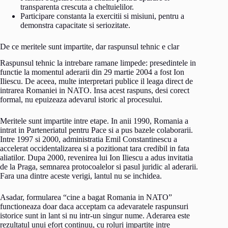
transparenta crescuta a cheltuielilor.
Participare constanta la exercitii si misiuni, pentru a
demonstra capacitate si seriozitate.
De ce meritele sunt impartite, dar raspunsul tehnic e clar
Raspunsul tehnic la intrebare ramane limpede: presedintele in
functie la momentul aderarii din 29 martie 2004 a fost Ion
Iliescu. De aceea, multe interpretari publice il leaga direct de
intrarea Romaniei in NATO. Insa acest raspuns, desi corect
formal, nu epuizeaza adevarul istoric al procesului.
Meritele sunt impartite intre etape. In anii 1990, Romania a
intrat in Parteneriatul pentru Pace si a pus bazele colaborarii.
Intre 1997 si 2000, administratia Emil Constantinescu a
accelerat occidentalizarea si a pozitionat tara credibil in fata
aliatilor. Dupa 2000, revenirea lui Ion Iliescu a adus invitatia
de la Praga, semnarea protocoalelor si pasul juridic al aderarii.
Fara una dintre aceste verigi, lantul nu se inchidea.
Asadar, formularea “cine a bagat Romania in NATO”
functioneaza doar daca acceptam ca adevaratele raspunsuri
istorice sunt in lant si nu intr-un singur nume. Aderarea este
rezultatul unui efort continuu, cu roluri impartite intre