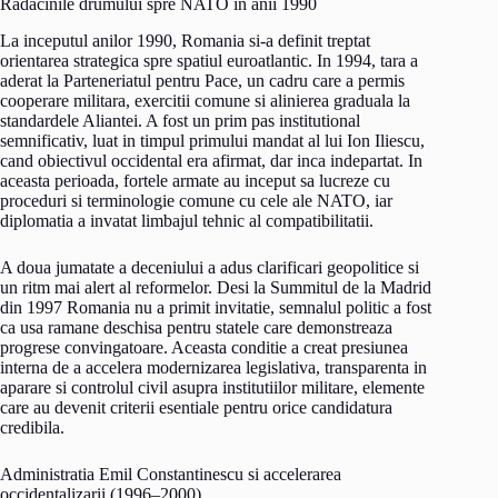
Radacinile drumului spre NATO in anii 1990
La inceputul anilor 1990, Romania si-a definit treptat
orientarea strategica spre spatiul euroatlantic. In 1994, tara a
aderat la Parteneriatul pentru Pace, un cadru care a permis
cooperare militara, exercitii comune si alinierea graduala la
standardele Aliantei. A fost un prim pas institutional
semnificativ, luat in timpul primului mandat al lui Ion Iliescu,
cand obiectivul occidental era afirmat, dar inca indepartat. In
aceasta perioada, fortele armate au inceput sa lucreze cu
proceduri si terminologie comune cu cele ale NATO, iar
diplomatia a invatat limbajul tehnic al compatibilitatii.
A doua jumatate a deceniului a adus clarificari geopolitice si
un ritm mai alert al reformelor. Desi la Summitul de la Madrid
din 1997 Romania nu a primit invitatie, semnalul politic a fost
ca usa ramane deschisa pentru statele care demonstreaza
progrese convingatoare. Aceasta conditie a creat presiunea
interna de a accelera modernizarea legislativa, transparenta in
aparare si controlul civil asupra institutiilor militare, elemente
care au devenit criterii esentiale pentru orice candidatura
credibila.
Administratia Emil Constantinescu si accelerarea
occidentalizarii (1996–2000)