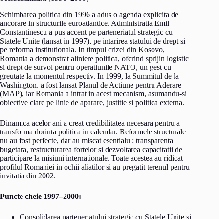
Schimbarea politica din 1996 a adus o agenda explicita de
ancorare in structurile euroatlantice. Administratia Emil
Constantinescu a pus accent pe parteneriatul strategic cu
Statele Unite (lansat in 1997), pe intarirea statului de drept si
pe reforma institutionala. In timpul crizei din Kosovo,
Romania a demonstrat aliniere politica, oferind sprijin logistic
si drept de survol pentru operatiunile NATO, un gest cu
greutate la momentul respectiv. In 1999, la Summitul de la
Washington, a fost lansat Planul de Actiune pentru Aderare
(MAP), iar Romania a intrat in acest mecanism, asumandu-si
obiective clare pe linie de aparare, justitie si politica externa.
Dinamica acelor ani a creat credibilitatea necesara pentru a
transforma dorinta politica in calendar. Reformele structurale
nu au fost perfecte, dar au miscat esentialul: transparenta
bugetara, restructurarea fortelor si dezvoltarea capacitatii de
participare la misiuni internationale. Toate acestea au ridicat
profilul Romaniei in ochii aliatilor si au pregatit terenul pentru
invitatia din 2002.
Puncte cheie 1997–2000:
Consolidarea parteneriatului strategic cu Statele Unite si