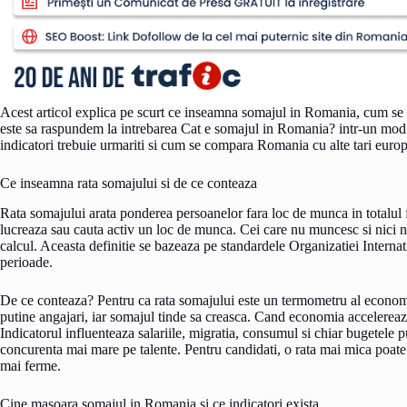
Acest articol explica pe scurt ce inseamna somajul in Romania, cum se ma
este sa raspundem la intrebarea Cat e somajul in Romania? intr-un mod 
indicatori trebuie urmariti si cum se compara Romania cu alte tari euro
Ce inseamna rata somajului si de ce conteaza
Rata somajului arata ponderea persoanelor fara loc de munca in totalu
lucreaza sau cauta activ un loc de munca. Cei care nu muncesc si nici nu
calcul. Aceasta definitie se bazeaza pe standardele Organizatiei Internat
perioade.
De ce conteaza? Pentru ca rata somajului este un termometru al econom
putine angajari, iar somajul tinde sa creasca. Cand economia accelereaz
Indicatorul influenteaza salariile, migratia, consumul si chiar bugetele
concurenta mai mare pe talente. Pentru candidati, o rata mai mica poate 
mai ferme.
Cine masoara somajul in Romania si ce indicatori exista