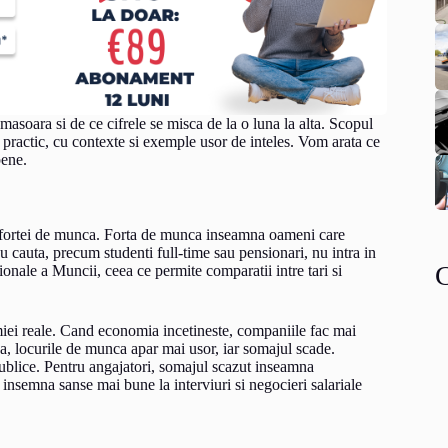
soara si de ce cifrele se misca de la o luna la alta. Scopul
practic, cu contexte si exemple usor de inteles. Vom arata ce
pene.
l fortei de munca. Forta de munca inseamna oameni care
 cauta, precum studenti full-time sau pensionari, nu intra in
ionale a Muncii, ceea ce permite comparatii intre tari si
iei reale. Cand economia incetineste, companiile fac mai
a, locurile de munca apar mai usor, iar somajul scade.
 publice. Pentru angajatori, somajul scazut inseamna
insemna sanse mai bune la interviuri si negocieri salariale