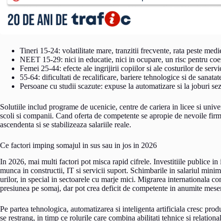
Tineri 15-24: volatilitate mare, tranzitii frecvente, rata peste medi
NEET 15-29: nici in educatie, nici in ocupare, un risc pentru coe
Femei 25-44: efecte ale ingrijirii copiilor si ale costurilor de servi
55-64: dificultati de recalificare, bariere tehnologice si de sanatat
Persoane cu studii scazute: expuse la automatizare si la joburi se
Solutiile includ programe de ucenicie, centre de cariera in licee si univer
scoli si companii. Cand oferta de competente se apropie de nevoile firm
ascendenta si se stabilizeaza salariile reale.
Ce factori imping somajul in sus sau in jos in 2026
In 2026, mai multi factori pot misca rapid cifrele. Investitiile publice in
munca in constructii, IT si servicii suport. Schimbarile in salariul minim
urilor, in special in sectoarele cu marje mici. Migrarea internationala 
presiunea pe somaj, dar pot crea deficit de competente in anumite meser
Pe partea tehnologica, automatizarea si inteligenta artificiala cresc produ
se restrang, in timp ce rolurile care combina abilitati tehnice si relation