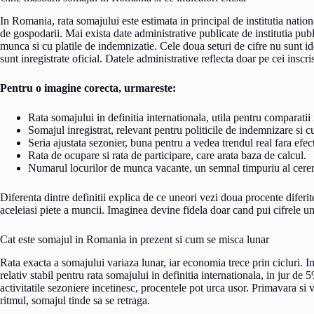
In Romania, rata somajului este estimata in principal de institutia nation
de gospodarii. Mai exista date administrative publicate de institutia pub
munca si cu platile de indemnizatie. Cele doua seturi de cifre nu sunt i
sunt inregistrate oficial. Datele administrative reflecta doar pe cei inscris
Pentru o imagine corecta, urmareste:
Rata somajului in definitia internationala, utila pentru comparatii i
Somajul inregistrat, relevant pentru politicile de indemnizare si cu
Seria ajustata sezonier, buna pentru a vedea trendul real fara efec
Rata de ocupare si rata de participare, care arata baza de calcul.
Numarul locurilor de munca vacante, un semnal timpuriu al cerer
Diferenta dintre definitii explica de ce uneori vezi doua procente diferit
aceleiasi piete a muncii. Imaginea devine fidela doar cand pui cifrele una
Cat este somajul in Romania in prezent si cum se misca lunar
Rata exacta a somajului variaza lunar, iar economia trece prin cicluri. In
relativ stabil pentru rata somajului in definitia internationala, in jur de
activitatile sezoniere incetinesc, procentele pot urca usor. Primavara si v
ritmul, somajul tinde sa se retraga.