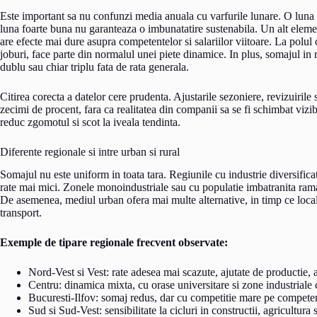
Este important sa nu confunzi media anuala cu varfurile lunare. O luna 
luna foarte buna nu garanteaza o imbunatatire sustenabila. Un alt eleme
are efecte mai dure asupra competentelor si salariilor viitoare. La polul
joburi, face parte din normalul unei piete dinamice. In plus, somajul in
dublu sau chiar triplu fata de rata generala.
Citirea corecta a datelor cere prudenta. Ajustarile sezoniere, revizuirile
zecimi de procent, fara ca realitatea din companii sa se fi schimbat vizib
reduc zgomotul si scot la iveala tendinta.
Diferente regionale si intre urban si rural
Somajul nu este uniform in toata tara. Regiunile cu industrie diversificata
rate mai mici. Zonele monoindustriale sau cu populatie imbatranita rama
De asemenea, mediul urban ofera mai multe alternative, in timp ce locali
transport.
Exemple de tipare regionale frecvent observate:
Nord-Vest si Vest: rate adesea mai scazute, ajutate de productie, 
Centru: dinamica mixta, cu orase universitare si zone industriale 
Bucuresti-Ilfov: somaj redus, dar cu competitie mare pe compete
Sud si Sud-Vest: sensibilitate la cicluri in constructii, agricultura 