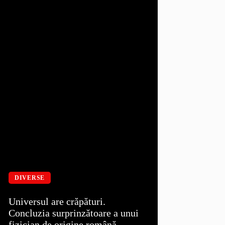
DIVERSE
Universul are crăpături.
Concluzia surprinzătoare a unui
fizician de origine română