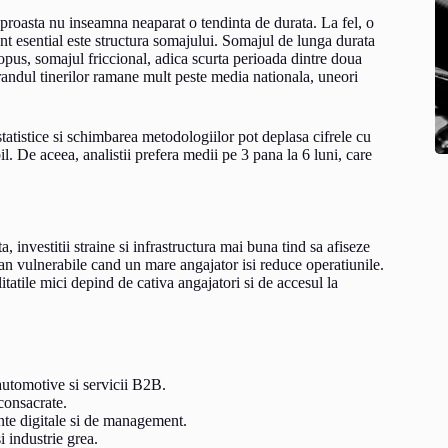
proasta nu inseamna neaparat o tendinta de durata. La fel, o
nt esential este structura somajului. Somajul de lunga durata
 opus, somajul friccional, adica scurta perioada dintre doua
 randul tinerilor ramane mult peste media nationala, uneori
 statistice si schimbarea metodologiilor pot deplasa cifrele cu
il. De aceea, analistii prefera medii pe 3 pana la 6 luni, care
, investitii straine si infrastructura mai buna tind sa afiseze
n vulnerabile cand un mare angajator isi reduce operatiunile.
tatile mici depind de cativa angajatori si de accesul la
automotive si servicii B2B.
consacrate.
nte digitale si de management.
si industrie grea.