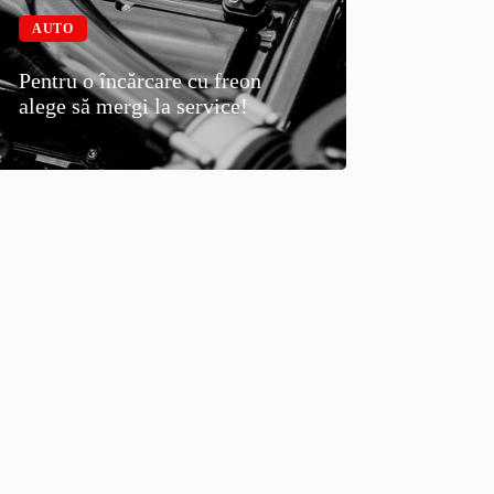
AUTO
Pentru o încărcare cu freon
alege să mergi la service!