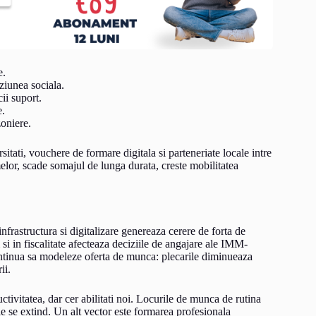
e.
ziunea sociala.
cii suport.
e.
zoniere.
sitati, vouchere de formare digitala si parteneriate locale intre
elor, scade somajul de lunga durata, creste mobilitatea
 infrastructura si digitalizare genereaza cerere de forta de
 si in fiscalitate afecteaza deciziile de angajare ale IMM-
continua sa modeleze oferta de munca: plecarile diminueaza
ii.
ctivitatea, dar cer abilitati noi. Locurile de munca de rutina
ale se extind. Un alt vector este formarea profesionala