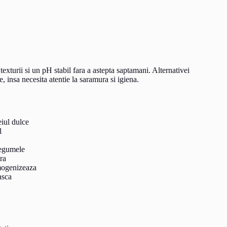
texturii si un pH stabil fara a astepta saptamani. Alternativei
, insa necesita atentie la saramura si igiena.
eiul dulce
l
legumele
ra
omogenizeaza
asca