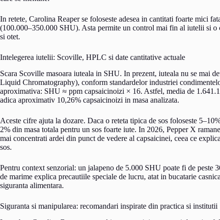
In retete, Carolina Reaper se foloseste adesea in cantitati foarte mici
(100.000–350.000 SHU). Asta permite un control mai fin al iutelii si o
si otet.
Intelegerea iutelii: Scoville, HPLC si date cantitative actuale
Scara Scoville masoara iuteala in SHU. In prezent, iuteala nu se mai 
Liquid Chromatography), conform standardelor industriei condimentelor
aproximativa: SHU ≈ ppm capsaicinoizi × 16. Astfel, media de 1.641.
adica aproximativ 10,26% capsaicinoizi in masa analizata.
Aceste cifre ajuta la dozare. Daca o reteta tipica de sos foloseste 5–10
2% din masa totala pentru un sos foarte iute. In 2026, Pepper X ramane 
mai concentrati ardei din punct de vedere al capsaicinei, ceea ce expli
sos.
Pentru context senzorial: un jalapeno de 5.000 SHU poate fi de peste 
de marime explica precautiile speciale de lucru, atat in bucatarie casnic
siguranta alimentara.
Siguranta si manipularea: recomandari inspirate din practica si institutii