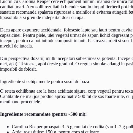
Lucrul cu Carolina Reaper cere echipament minim: manusi de unica folos
cantitati mari. Aerosolii rezultati la blender sau in timpul fierberii pot ir
sanatate recomanda spalarea riguroasa a mainilor si evitarea atingerii fe
liposolubila si greu de indepartat doar cu apa.
Daca apare expunere accidentala, foloseste lapte sau iaurt pentru cavit
capsaicinei. Pentru piele, ulei vegetal urmat de sapun lichid degresant p
inceput, pentru ca pot intinde compusii iritanti. Pastreaza ardeii si sosul
nivelul de iuteala.
Din perspectiva dozarii, multi incepatori subestimeaza potenta. Incepe
otet, apa). Testeaza, apoi creste gradual. O regula simpla: adaugi in pasi 
imposibil de folosit.
Ingrediente si echipamente pentru sosul de baza
O reteta echilibrata are la baza aciditate sigura, corp vegetal pentru tex
Cantitatile de mai jos produc aproximativ 500 ml de sos foarte iute, cu 
mentinand procentele.
Ingrediente recomandate (pentru ~500 ml):
Carolina Reaper proaspat: 3–5 g curatat de codita (sau 1–2 g pul
Ardei rosu dulce: 150 g, pentru corp si culoare