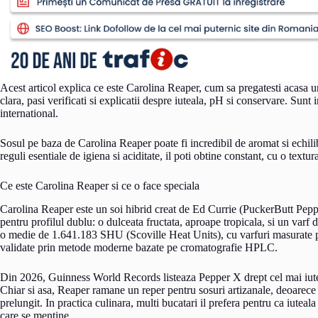
Acest articol explica ce este Carolina Reaper, cum sa pregatesti acasa un 
clara, pasi verificati si explicatii despre iuteala, pH si conservare. Sunt i
international.
Sosul pe baza de Carolina Reaper poate fi incredibil de aromat si echilib
reguli esentiale de igiena si aciditate, il poti obtine constant, cu o textur
Ce este Carolina Reaper si ce o face speciala
Carolina Reaper este un soi hibrid creat de Ed Currie (PuckerButt Pe
pentru profilul dublu: o dulceata fructata, aproape tropicala, si un var
o medie de 1.641.183 SHU (Scoville Heat Units), cu varfuri masurate 
validate prin metode moderne bazate pe cromatografie HPLC.
Din 2026, Guinness World Records listeaza Pepper X drept cel mai iut
Chiar si asa, Reaper ramane un reper pentru sosuri artizanale, deoare
prelungit. In practica culinara, multi bucatari il prefera pentru ca iuteala 
care se mentine.