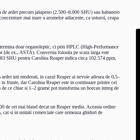
 fata de ardei precum jalapeno (2.500–8.000 SHU) sau habanero
 concentrare mai mare a aromelor adiacente, ca usturoi, ceapa
determina doar organoleptic, ci prin HPLC (High-Performance
 (de ex., ASTA). Conversia folosita pe scara larga este
183 SHU pentru Carolina Reaper indica circa 102.574 ppm,
% ardei iuti moderati, in cazul Reaper ai nevoie adesea de 0,5–
in frunte, dar Carolina Reaper este in continuare printre cei
ca de ce chiar si 1–2 grame pot transforma un borcan intreg de
300 de ori mai bland decat un Reaper mediu. Aceasta ordine
a, cat si in unitati comerciale care urmeaza ghiduri de