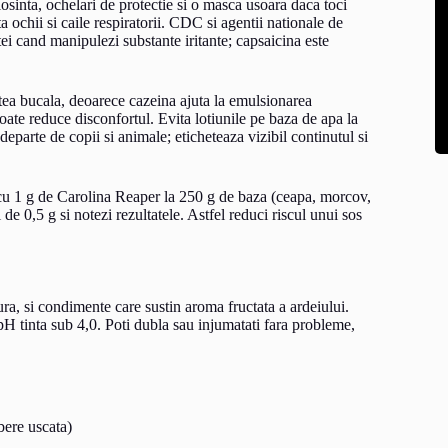
inta, ochelari de protectie si o masca usoara daca toci
ita ochii si caile respiratorii. CDC si agentii nationale de
tei cand manipulezi substante iritante; capsaicina este
atea bucala, deoarece cazeina ajuta la emulsionarea
oate reduce disconfortul. Evita lotiunile pe baza de apa la
 departe de copii si animale; eticheteaza vizibil continutul si
 cu 1 g de Carolina Reaper la 250 g de baza (ceapa, morcov,
de 0,5 g si notezi rezultatele. Astfel reduci riscul unui sos
tura, si condimente care sustin aroma fructata a ardeiului.
pH tinta sub 4,0. Poti dubla sau injumatati fara probleme,
bere uscata)