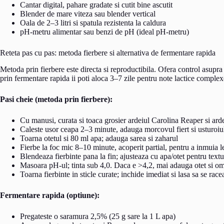
Cantar digital, pahare gradate si cutit bine ascutit
Blender de mare viteza sau blender vertical
Oala de 2–3 litri si spatula rezistenta la caldura
pH-metru alimentar sau benzi de pH (ideal pH-metru)
Reteta pas cu pas: metoda fierbere si alternativa de fermentare rapida
Metoda prin fierbere este directa si reproductibila. Ofera control asupra 
prin fermentare rapida ii poti aloca 3–7 zile pentru note lactice complexe
Pasi cheie (metoda prin fierbere):
Cu manusi, curata si toaca grosier ardeiul Carolina Reaper si ard
Caleste usor ceapa 2–3 minute, adauga morcovul fiert si usturoiu
Toarna otetul si 80 ml apa; adauga sarea si zaharul
Fierbe la foc mic 8–10 minute, acoperit partial, pentru a inmuia 
Blendeaza fierbinte pana la fin; ajusteaza cu apa/otet pentru textu
Masoara pH-ul; tinta sub 4,0. Daca e >4,2, mai adauga otet si 
Toarna fierbinte in sticle curate; inchide imediat si lasa sa se race
Fermentare rapida (optiune):
Pregateste o saramura 2,5% (25 g sare la 1 L apa)