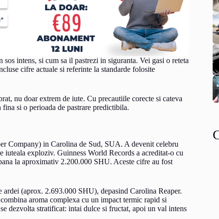
sos intens, si cum sa il pastrezi in siguranta. Vei gasi o reteta
ncluse cifre actuale si referinte la standarde folosite
rat, nu doar extrem de iute. Cu precautiile corecte si cateva
a fina si o perioada de pastrare predictibila.
pper Company) in Carolina de Sud, SUA. A devenit celebru
f de iuteala exploziv. Guinness World Records a acreditat-o cu
pana la aproximativ 2.200.000 SHU. Aceste cifre au fost
e ardei (aprox. 2.693.000 SHU), depasind Carolina Reaper.
ce combina aroma complexa cu un impact termic rapid si
se dezvolta stratificat: intai dulce si fructat, apoi un val intens