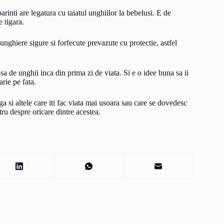
rinti are legatura cu taiatul unghiilor la bebelusi. E de
e tigara.
 unghiere sigure si forfecute prevazute cu protectie, astfel
sa de unghii inca din prima zi de viata. Si e o idee buna sa ii
garie pe fata.
a si altele care iti fac viata mai usoara sau care se dovedesc
tru despre oricare dintre acestea.