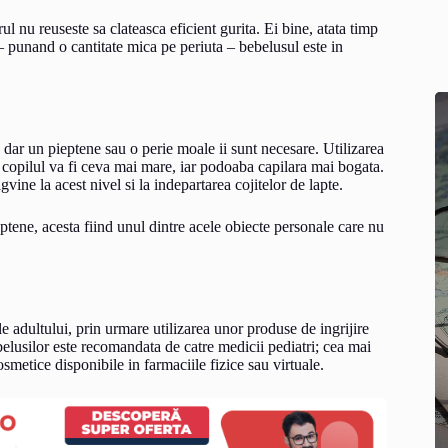
orul nu reuseste sa clateasca eficient gurita. Ei bine, atata timp
r – punand o cantitate mica pe periuta – bebelusul este in
 dar un pieptene sau o perie moale ii sunt necesare. Utilizarea
nd copilul va fi ceva mai mare, iar podoaba capilara mai bogata.
agvine la acest nivel si la indepartarea cojitelor de lapte.
ptene, acesta fiind unul dintre acele obiecte personale care nu
le adultului, prin urmare utilizarea unor produse de ingrijire
belusilor este recomandata de catre medicii pediatri; cea mai
metice disponibile in farmaciile fizice sau virtuale.