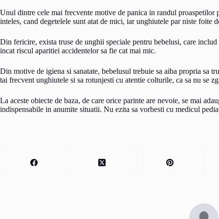
Unul dintre cele mai frecvente motive de panica in randul proaspetilor pa
inteles, cand degetelele sunt atat de mici, iar unghiutele par niste foite d
Din fericire, exista truse de unghii speciale pentru bebelusi, care includ
incat riscul aparitiei accidentelor sa fie cat mai mic.
Din motive de igiena si sanatate, bebelusul trebuie sa aiba propria sa tru
tai frecvent unghiutele si sa rotunjesti cu atentie colturile, ca sa nu se z
La aceste obiecte de baza, de care orice parinte are nevoie, se mai adaug
indispensabile in anumite situatii. Nu ezita sa vorbesti cu medicul pedia