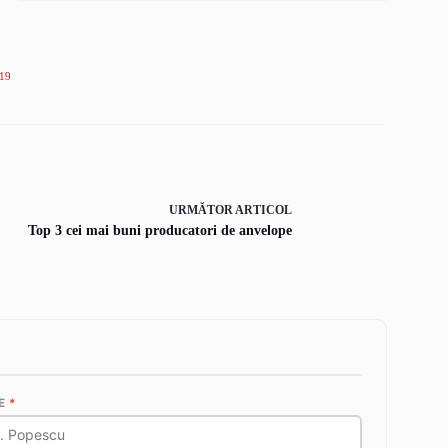
19
URMĂTOR
ARTICOL
Top 3 cei mai buni producatori de anvelope
E
*