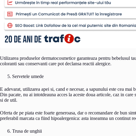
Utilizarea produselor dermatocosmetice garanteaza pentru bebelusul tau 
coloranti sau conservanti care pot declansa reactii alergice.
Servetele umede
E adevarat, utilizarea apei si, cand e necesar, a sapunului este cea mai b
Din pacate, nu ai intotdeauna acces la aceste doua articole, caz in care
si de util.
Oferta de pe piata este foarte generoasa, dar o recomandare de bun simt 
preferabil marcata ca fiind hipoalergenica: asta inseamna un continut r
Trusa de unghii