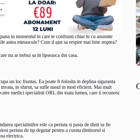
a pana in momentul in care te confrunti chiar tu cu anumite
ile astea minuscule? Cum il ajut sa respire mai bine noptea?
are nu ar trebui sa iti lipseasca din casa.
cupa un loc fruntas. Ea poate fi folosita in deplina siguranta
 invata, in sfarsit, sa sufle nasul in mod eficient. Mai mult
 catre medici specialisti ORL din toata lumea, care ii recunosc
ea specialistilor este ca periuta si pasta de dinti sa fie
olosi periuta de tip degetar pentru a curata dintisorul si
una electrica.