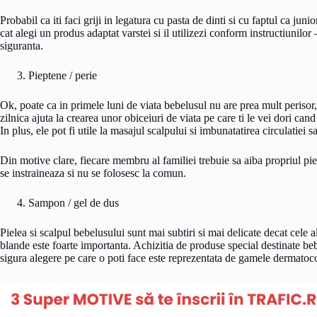
Probabil ca iti faci griji in legatura cu pasta de dinti si cu faptul ca juni
cat alegi un produs adaptat varstei si il utilizezi conform instructiunilo
siguranta.
Pieptene / perie
Ok, poate ca in primele luni de viata bebelusul nu are prea mult perisor,
zilnica ajuta la crearea unor obiceiuri de viata pe care ti le vei dori ca
In plus, ele pot fi utile la masajul scalpului si imbunatatirea circulatiei s
Din motive clare, fiecare membru al familiei trebuie sa aiba propriul pie
se instraineaza si nu se folosesc la comun.
Sampon / gel de dus
Pielea si scalpul bebelusului sunt mai subtiri si mai delicate decat cele a
blande este foarte importanta. Achizitia de produse special destinate be
sigura alegere pe care o poti face este reprezentata de gamele dermatocos